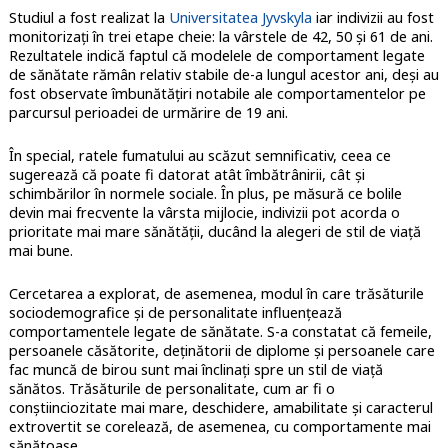
Studiul a fost realizat la
Universitatea Jyvskyla
iar indivizii au fost
monitorizați în trei etape cheie: la vârstele de 42, 50 și 61 de ani.
Rezultatele indică faptul că modelele de comportament legate
de sănătate rămân relativ stabile de-a lungul acestor ani, deși au
fost observate îmbunătățiri notabile ale comportamentelor pe
parcursul perioadei de urmărire de 19 ani.
În special, ratele fumatului au scăzut semnificativ, ceea ce
sugerează că poate fi datorat atât îmbătrânirii, cât și
schimbărilor în normele sociale. În plus, pe măsură ce bolile
devin mai frecvente la vârsta mijlocie, indivizii pot acorda o
prioritate mai mare sănătății, ducând la alegeri de stil de viață
mai bune.
Cercetarea a explorat, de asemenea, modul în care trăsăturile
sociodemografice și de personalitate influențează
comportamentele legate de sănătate. S-a constatat că femeile,
persoanele căsătorite, deținătorii de diplome și persoanele care
fac muncă de birou sunt mai înclinați spre un stil de viață
sănătos. Trăsăturile de personalitate, cum ar fi o
conștiinciozitate mai mare, deschidere, amabilitate și caracterul
extrovertit se corelează, de asemenea, cu comportamente mai
sănătoase.