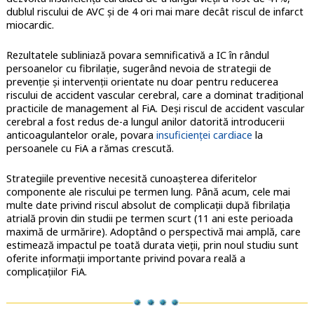
dublul riscului de AVC și de 4 ori mai mare decât riscul de infarct
miocardic.
Rezultatele subliniază povara semnificativă a IC în rândul
persoanelor cu fibrilație, sugerând nevoia de strategii de
prevenție și intervenții orientate nu doar pentru reducerea
riscului de accident vascular cerebral, care a dominat tradițional
practicile de management al FiA. Deși riscul de accident vascular
cerebral a fost redus de-a lungul anilor datorită introducerii
anticoagulantelor orale, povara
insuficienței cardiace
la
persoanele cu FiA a rămas crescută.
Strategiile preventive necesită cunoașterea diferitelor
componente ale riscului pe termen lung. Până acum, cele mai
multe date privind riscul absolut de complicații după fibrilația
atrială provin din studii pe termen scurt (11 ani este perioada
maximă de urmărire). Adoptând o perspectivă mai amplă, care
estimează impactul pe toată durata vieții, prin noul studiu sunt
oferite informații importante privind povara reală a
complicațiilor FiA.