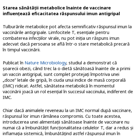
Starea sănătății metabolice înainte de vaccinare
influențează eficacitatea răspunsului imun antigripal
Tulburările metabolice pot afecta semnificativ răspunsul imun la
vaccinările antigripale. Limfocitele T, esențiale pentru
combaterea infecțiilor virale, nu pot iniția un răspuns imun
adecvat dacă persoana se află într-o stare metabolică precară
în timpul vaccinării.
Publicat în
Nature Microbiology
, studiul a demonstrat că
șoarecii obezi, când trec la o dietă sănătoasă înainte de a primi
un vaccin antigripal, sunt complet protejați împotriva unei
„doze” letale de gripă, în ciuda unui indice de masă corporală
(IMC) ridicat. Astfel, sănătatea metabolică în momentul
vaccinării joacă un rol esențial în succesul vaccinului, indiferent de
IMC.
Chiar dacă animalele reveneau la un IMC normal după vaccinare,
răspunsul lor imun rămânea compromis. Cu toate acestea,
introducerea unei alimentații sănătoase înainte de vaccinare nu
numai că a îmbunătățit funcționalitatea celulelor T, dar a redus și
inflamația sistemică, îmbunătățind astfel răspunsul imun în