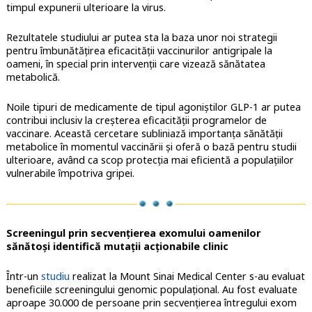
timpul expunerii ulterioare la virus.
Rezultatele studiului ar putea sta la baza unor noi strategii
pentru îmbunătățirea eficacității vaccinurilor antigripale la
oameni, în special prin intervenții care vizează sănătatea
metabolică.
Noile tipuri de medicamente de tipul agoniștilor GLP-1 ar putea
contribui inclusiv la creșterea eficacității programelor de
vaccinare. Această cercetare subliniază importanța sănătății
metabolice în momentul vaccinării și oferă o bază pentru studii
ulterioare, având ca scop protecția mai eficientă a populațiilor
vulnerabile împotriva gripei.
Screeningul prin secvențierea exomului oamenilor
sănătoși identifică mutații acționabile clinic
Într-un
studiu
realizat la Mount Sinai Medical Center s-au evaluat
beneficiile screeningului genomic populațional. Au fost evaluate
aproape 30.000 de persoane prin secvențierea întregului exom