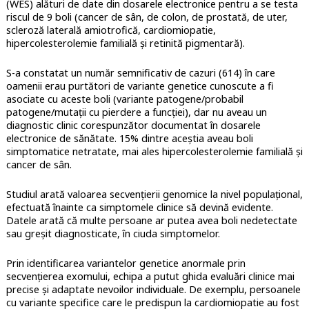
(WES) alături de date din dosarele electronice pentru a se testa
riscul de 9 boli (cancer de sân, de colon, de prostată, de uter,
scleroză laterală amiotrofică, cardiomiopatie,
hipercolesterolemie familială și retinită pigmentară).
S-a constatat un număr semnificativ de cazuri (614) în care
oamenii erau purtători de variante genetice cunoscute a fi
asociate cu aceste boli (variante patogene/probabil
patogene/mutații cu pierdere a funcției), dar nu aveau un
diagnostic clinic corespunzător documentat în dosarele
electronice de sănătate. 15% dintre aceștia aveau boli
simptomatice netratate, mai ales hipercolesterolemie familială și
cancer de sân.
Studiul arată valoarea secvențierii genomice la nivel populațional,
efectuată înainte ca simptomele clinice să devină evidente.
Datele arată că multe persoane ar putea avea boli nedetectate
sau greșit diagnosticate, în ciuda simptomelor.
Prin identificarea variantelor genetice anormale prin
secvențierea exomului, echipa a putut ghida evaluări clinice mai
precise și adaptate nevoilor individuale. De exemplu, persoanele
cu variante specifice care le predispun la cardiomiopatie au fost