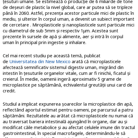
țesuturi umane. Se estimează o producție de 6 miliarde de tone
de deșeuri de plastic la nivel global, care ar putea să se tripleze
până în 2060. Astfel, prezența acestor particule mici de plastic în
mediu, și ulterior în corpul uman, a devenit un subiect important
de cercetare . Miroplasticele și nanoplasticele sunt particule mici
cu diametrul de sub 5mm și respectiv 1μm. Acestea sunt
prezente în sursele de apă și alimente, aer și intră în corpul
uman în principal prin ingestie și inhalare.
Cel mai recent studiu pe această temă, publicat
de
Universitatea din New Mexico
arată că microplasticele
afectează semnificativ sistemul digestiv uman, migrând din
intestin în țesuturile organelor vitale, cum ar fi rinichii, ficatul și
creierul. În medie, oamenii ingeră aproximativ 5 grame de
microplastice pe săptămână, echivalentul greutății unui card de
credit.
Studiul a implicat expunerea șoarecilor la microplastice din apă,
reflectând aportul estimat pentru oameni, pe parcursul a patru
săptămâni. Rezultatele au arătat că microplasticele nu numai că
au traversat bariera intestinală ajungând în organe, dar au și
modificat căile metabolice și au afectat celulele imune din tractul
gastrointestinal, în special macrofagele, determinându-le să