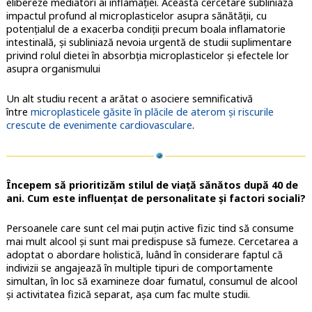
elibereze mediatori ai inflamației. Această cercetare subliniază
impactul profund al microplasticelor asupra sănătății, cu
potențialul de a exacerba condiții precum boala inflamatorie
intestinală, și subliniază nevoia urgentă de studii suplimentare
privind rolul dietei în absorbția microplasticelor și efectele lor
asupra organismului
Un alt studiu recent a arătat o asociere semnificativă
între
microplasticele găsite în plăcile de aterom și riscurile
crescute de evenimente cardiovasculare
.
Începem să prioritizăm stilul de viață sănătos după 40 de
ani. Cum este influențat de personalitate și factori sociali?
Persoanele care sunt cel mai puțin active fizic tind să consume
mai mult alcool și sunt mai predispuse să fumeze. Cercetarea a
adoptat o abordare holistică, luând în considerare faptul că
indivizii se angajează în multiple tipuri de comportamente
simultan, în loc să examineze doar fumatul, consumul de alcool
și activitatea fizică separat, așa cum fac multe studii.