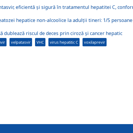
svir, eficientă și sigură în tratamentul hepatitei C, confo
atozei hepatice non-alcoolice la adulții tineri: 1/5 persoane
 dublează riscul de deces prin ciroză și cancer hepatic
vir
velpatasvir
VHC
virus hepatitic C
voxilaprevir