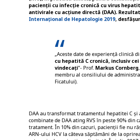
pacienții cu infecție cronică cu virus hepati
antivirale cu acțiune directă (DAA). Rezulta
Internațional de Hepatologie 2019
, desfășur
„Aceste date de experiență clinică 
cu hepatită C cronică, inclusiv cei
vindecați
”- Prof.
Markus Cornberg
membru al consiliului de administraț
Ficatului).
DAA au transformat tratamentul hepatitei C și 
combinate de DAA ating RVS în peste 90% din caz
tratament. În 10% din cazuri, pacienții fie nu r
ARN-ului HCV la câteva săptămâni de la oprirea