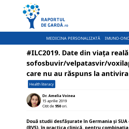
MEDICINA PERSONALIZATĂ
IMUNO-ONC
#ILC2019. Date din viața reală
sofosbuvir/velpatasvir/voxila
care nu au răspuns la antivira
Health literacy
Dr. Amelia Voinea
15 aprilie 2019
Citit de
950
ori.
Două studii desfășurate în Germania și SUA 
(RVS), în practica clinică, pentru combinați