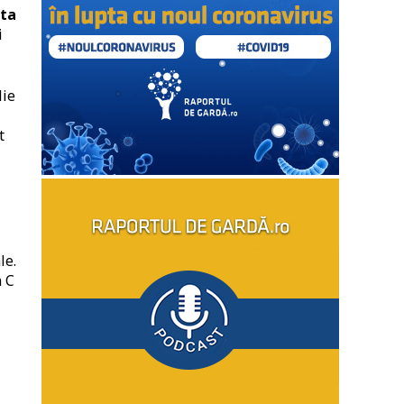
ta
i
lie
t
le.
a C