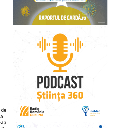
 de
ia
stă