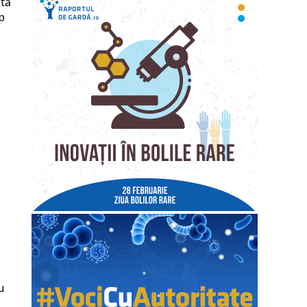
etă
p
u