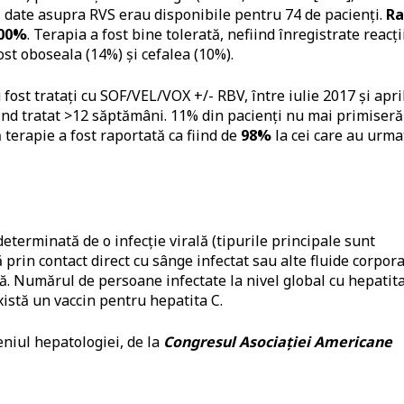
r, date asupra RVS erau disponibile pentru 74 de pacienți.
Ra
100%
. Terapia a fost bine tolerată, nefiind înregistrate reacți
st oboseala (14%) și cefalea (10%).
 fost tratați cu SOF/VEL/VOX +/- RBV, între iulie 2017 și apri
iind tratat >12 săptămâni. 11% din pacienți nu mai primiseră
terapie a fost raportată ca fiind de
98%
la cei care au urma
eterminată de o infecție virală (tipurile principale sunt
ă prin contact direct cu sânge infectat sau alte fluide corpora
ă. Numărul de persoane infectate la nivel global cu hepatit
xistă un vaccin pentru hepatita C.
niul hepatologiei, de la
Congresul Asociației Americane