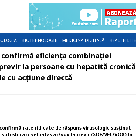
OLOGIA
BIOTEHNOLOGIE
MEDICINA DIGITALĂ
HEALTH LIT
 confirmă eficiența combinației
previr la persoane cu hepatită cronică
le cu acțiune directă
confirmă rate ridicate de răspuns virusologic susținut
a sofosbuvir/ velpatasvir/voxilaprevir (SOF/VEL/VOX) la