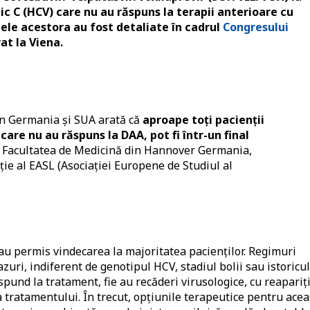
tic C (HCV) care nu au răspuns la terapii anterioare cu
tele acestora au fost detaliate în cadrul
Congresului
at la Viena.
din Germania și SUA arată că
aproape toți pacienții
 care nu au răspuns la DAA, pot fi într-un final
, Facultatea de Medicină din Hannover Germania,
ie al EASL (Asociației Europene de Studiul al
au permis vindecarea la majoritatea pacienților. Regimuri
uri, indiferent de genotipul HCV, stadiul bolii sau istoricul
ăspund la tratament, fie au recăderi virusologice, cu reapariț
 tratamentului. În trecut, opțiunile terapeutice pentru acea