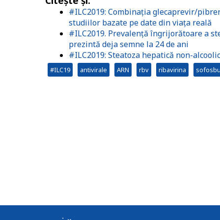
Citește și:
#ILC2019: Combinația glecaprevir/pibrenta
studiilor bazate pe date din viața reală
#ILC2019. Prevalență îngrijorătoare a ste
prezintă deja semne la 24 de ani
#ILC2019: Steatoza hepatică non-alcoolică
#ILC19
antivirale
ARN
rbv
ribavirina
sofosbu