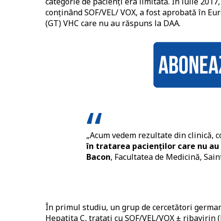
categorie de pacienți era limitată. În iulie 2017
conținând SOF/VEL/ VOX, a fost aprobată în Eur
(GT) VHC care nu au răspuns la DAA.
„Acum vedem rezultate din clinică, 
în tratarea pacienților care nu au
Bacon
, Facultatea de Medicină, Sain
În primul studiu, un grup de cercetători german
Hepatita C, tratați cu SOF/VEL/VOX ± ribavirin