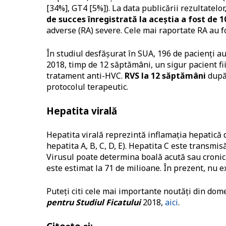
[34%], GT4 [5%]). La data publicării rezultatelo
de succes înregistrată la aceștia a fost de 
adverse (RA) severe. Cele mai raportate RA au fo
În studiul desfășurat în SUA, 196 de pacienți au
2018, timp de 12 săptămâni, un sigur pacient f
tratament anti-HVC.
RVS la 12 săptămâni
după 
protocolul terapeutic.
Hepatita virală
Hepatita virală reprezintă inflamația hepatică d
hepatita A, B, C, D, E). Hepatita C este transmis
Virusul poate determina boală acută sau cronic
este estimat la 71 de milioane. În prezent, nu e
Puteți citi cele mai importante noutăți din dome
pentru Studiul Ficatului
2018,
aici
.