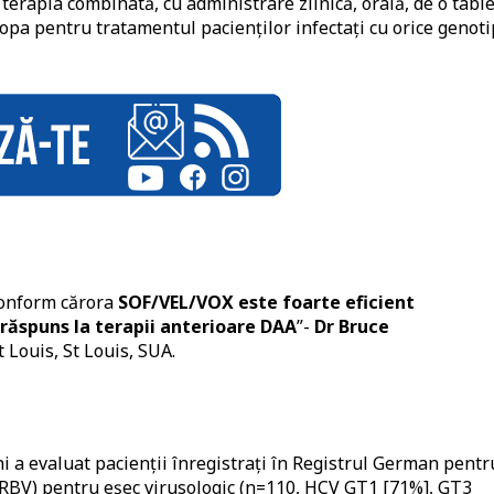
, terapia combinată, cu administrare zilnică, orală, de o tabl
opa pentru tratamentul pacienților infectați cu orice genoti
conform cărora
SOF/VEL/VOX este foarte eficient
 răspuns la terapii anterioare DAA
”-
Dr Bruce
t Louis, St Louis, SUA.
i a evaluat pacienții înregistrați în Registrul German pentr
 (RBV) pentru eșec virusologic (n=110, HCV GT1 [71%], GT3