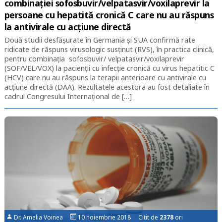
combinației sofosbuvir/velpatasvir/voxilaprevir la
persoane cu hepatită cronică C care nu au răspuns
la antivirale cu acțiune directă
Două studii desfășurate în Germania și SUA confirmă rate
ridicate de răspuns virusologic susținut (RVS), în practica clinică,
pentru combinația sofosbuvir/ velpatasvir/voxilaprevir
(SOF/VEL/VOX) la pacienții cu infecție cronică cu virus hepatitic C
(HCV) care nu au răspuns la terapii anterioare cu antivirale cu
acțiune directă (DAA). Rezultatele acestora au fost detaliate în
cadrul Congresului Internațional de […]
Dr. Amelia Voinea
10 noiembrie 2018 Citit de
2378
ori