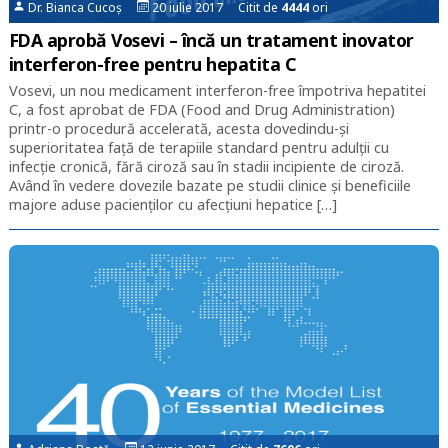
Dr. Bianca Cucoș
20 iulie 2017 Citit de
4444
ori
FDA aprobă Vosevi – încă un tratament inovator
interferon-free pentru hepatita C
Vosevi, un nou medicament interferon-free împotriva hepatitei
C, a fost aprobat de FDA (Food and Drug Administration)
printr-o procedură accelerată, acesta dovedindu-și
superioritatea față de terapiile standard pentru adulții cu
infecție cronică, fără ciroză sau în stadii incipiente de ciroză.
Având în vedere dovezile bazate pe studii clinice și beneficiile
majore aduse pacienților cu afecțiuni hepatice […]