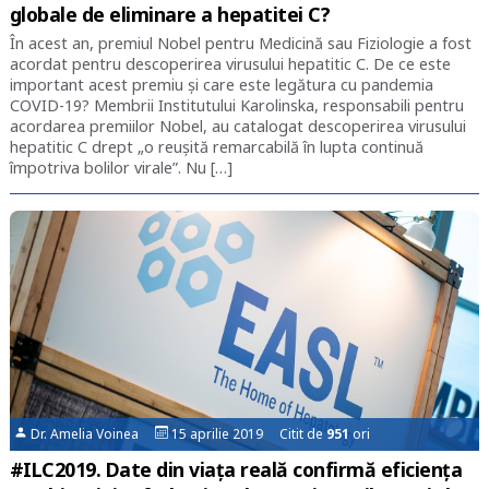
globale de eliminare a hepatitei C?
În acest an, premiul Nobel pentru Medicină sau Fiziologie a fost
acordat pentru descoperirea virusului hepatitic C. De ce este
important acest premiu și care este legătura cu pandemia
COVID-19? Membrii Institutului Karolinska, responsabili pentru
acordarea premiilor Nobel, au catalogat descoperirea virusului
hepatitic C drept „o reușită remarcabilă în lupta continuă
împotriva bolilor virale”. Nu […]
Dr. Amelia Voinea
15 aprilie 2019 Citit de
951
ori
#ILC2019. Date din viața reală confirmă eficiența