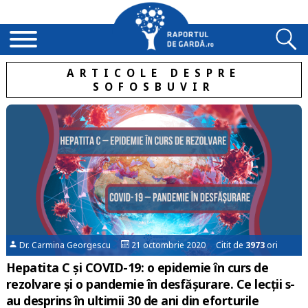
ARTICOLE DESPRE
SOFOSBUVIR
Dr. Carmina Georgescu
21 octombrie 2020 Citit de
3973
ori
Hepatita C și COVID-19: o epidemie în curs de
rezolvare și o pandemie în desfășurare. Ce lecții s-
au desprins în ultimii 30 de ani din eforturile