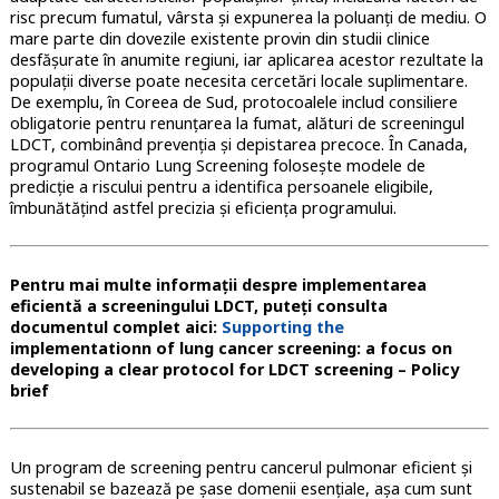
risc precum fumatul, vârsta și expunerea la poluanți de mediu. O
mare parte din dovezile existente provin din studii clinice
desfășurate în anumite regiuni, iar aplicarea acestor rezultate la
populații diverse poate necesita cercetări locale suplimentare.
De exemplu, în Coreea de Sud, protocoalele includ consiliere
obligatorie pentru renunțarea la fumat, alături de screeningul
LDCT, combinând prevenția și depistarea precoce. În Canada,
programul Ontario Lung Screening folosește modele de
predicție a riscului pentru a identifica persoanele eligibile,
îmbunătățind astfel precizia și eficiența programului.
Pentru mai multe informații despre implementarea
eficientă a screeningului LDCT, puteți consulta
documentul complet aici:
Supporting the
implementationn of lung cancer screening: a focus on
developing a clear protocol for LDCT screening – Policy
brief
Un program de screening pentru cancerul pulmonar eficient și
sustenabil se bazează pe șase domenii esențiale, așa cum sunt