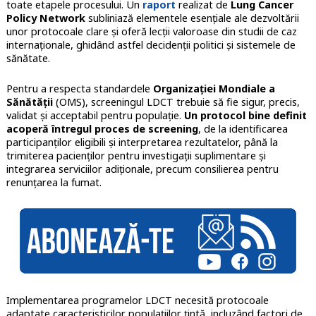
toate etapele procesului. Un
raport
realizat de
Lung Cancer
Policy Network
subliniază elementele esențiale ale dezvoltării
unor protocoale clare și oferă lecții valoroase din studii de caz
internaționale, ghidând astfel decidenții politici și sistemele de
sănătate.
Pentru a respecta standardele
Organizației Mondiale a
Sănătății
(OMS), screeningul LDCT trebuie să fie sigur, precis,
validat și acceptabil pentru populație.
Un protocol bine definit
acoperă întregul proces de screening
, de la identificarea
participanților eligibili și interpretarea rezultatelor, până la
trimiterea pacienților pentru investigații suplimentare și
integrarea serviciilor adiționale, precum consilierea pentru
renunțarea la fumat.
Implementarea programelor LDCT necesită protocoale
adaptate caracteristicilor populațiilor țintă, incluzând factori de