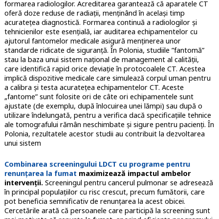
formarea radiologilor. Acreditarea garantează că aparatele CT
oferă doze reduse de radiații, menținând în același timp
acuratețea diagnostică. Formarea continuă a radiologilor și
tehnicienilor este esențială, iar auditarea echipamentelor cu
ajutorul fantomelor medicale asigură menținerea unor
standarde ridicate de siguranță. În Polonia, studiile ”fantomă”
stau la baza unui sistem național de management al calității,
care identifică rapid orice deviație în protocoalele CT. Acestea
implică dispozitive medicale care simulează corpul uman pentru
a calibra și testa acuratețea echipamentelor CT. Aceste
„fantome” sunt folosite ori de câte ori echipamentele sunt
ajustate (de exemplu, după înlocuirea unei lămpi) sau după o
utilizare îndelungată, pentru a verifica dacă specificațiile tehnice
ale tomografului rămân neschimbate și sigure pentru pacienți. În
Polonia, rezultatele acestor studii au contribuit la dezvoltarea
unui sistem
Combinarea screeningului LDCT cu programe pentru
renunțarea la fumat
maximizează impactul ambelor
intervenții.
Screeningul pentru cancerul pulmonar se adresează
în principal populațiilor cu risc crescut, precum fumătorii, care
pot beneficia semnificativ de renunțarea la acest obicei.
Cercetările arată că persoanele care participă la screening sunt