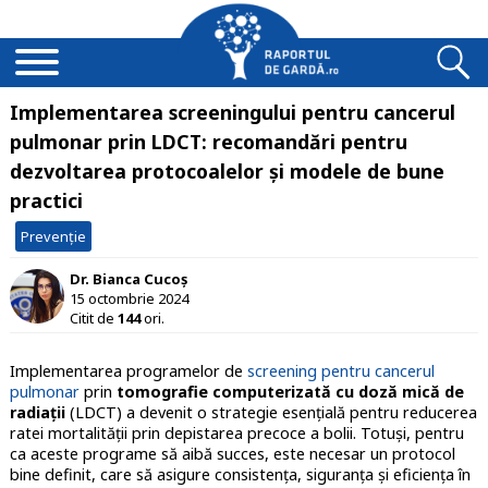
Implementarea screeningului pentru cancerul
pulmonar prin LDCT: recomandări pentru
dezvoltarea protocoalelor și modele de bune
practici
Prevenție
Dr. Bianca Cucoș
15 octombrie 2024
Citit de
144
ori.
Implementarea programelor de
screening pentru cancerul
pulmonar
prin
tomografie computerizată cu doză mică de
radiații
(LDCT) a devenit o strategie esențială pentru reducerea
ratei mortalității prin depistarea precoce a bolii. Totuși, pentru
ca aceste programe să aibă succes, este necesar un protocol
bine definit, care să asigure consistența, siguranța și eficiența în