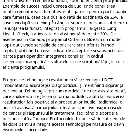
mai motivate să renunțe la fumat, sporind eficiența programului.
Exemple de succes includ Coreea de Sud, unde consilierea
pentru renunțarea la fumat este obligatorie pentru participanții
care fumează, ceea ce a dus la o rată de abstinență de 25% la
șase luni după screening. În Anglia, suportul personalizat pentru
renunțarea la fumat, integrat în programul Targeted Lung
Health Check, a atins rate de abstinență de peste 30%. De
asemenea, în Canada, programul Ontario utilizează un model
„opt-out”, unde serviciile de consiliere sunt oferite în mod
implicit, obținând un nivel ridicat de acceptare și satisfacție din
partea participanților. Integrarea consilierii în cadrul
screeningului amplifică rezultatele clinice și îmbunătățește cost-
eficiența programului.
Progresele tehnologice revoluționează screeningul LDCT,
îmbunătățind acuratețea diagnosticului și menținând siguranța
pacienților. Tehnologiile precum modelele de risc asistate de AI,
care analizează creșterea și forma nodulilor, ajută la reducerea
rezultatelor fals pozitive și a procedurilor inutile. Radiomica, o
analiză avansată a imaginilor, oferă perspective asupra riscului
de cancer și răspunsului la tratament, facilitând o abordare
personalizată a îngrijirii. Protocoalele trebuie să fie suficient de
flexibile pentru a integra aceste tehnologii pe măsură ce devin
disponibile și accesibile.