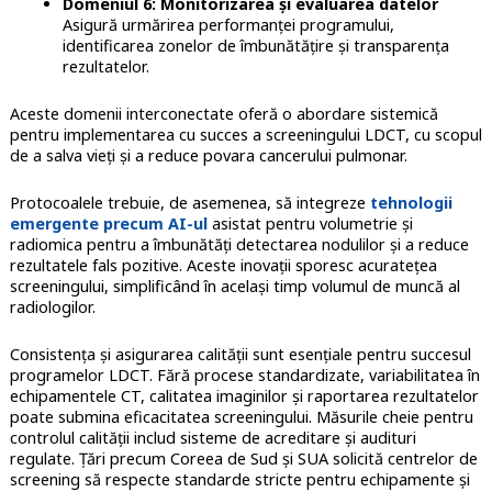
Domeniul 6: Monitorizarea și evaluarea datelor
Asigură urmărirea performanței programului,
identificarea zonelor de îmbunătățire și transparența
rezultatelor.
Aceste domenii interconectate oferă o abordare sistemică
pentru implementarea cu succes a screeningului LDCT, cu scopul
de a salva vieți și a reduce povara cancerului pulmonar.
Protocoalele trebuie, de asemenea, să integreze
tehnologii
emergente precum AI-ul
asistat pentru volumetrie și
radiomica pentru a îmbunătăți detectarea nodulilor și a reduce
rezultatele fals pozitive. Aceste inovații sporesc acuratețea
screeningului, simplificând în același timp volumul de muncă al
radiologilor.
Consistența și asigurarea calității sunt esențiale pentru succesul
programelor LDCT. Fără procese standardizate, variabilitatea în
echipamentele CT, calitatea imaginilor și raportarea rezultatelor
poate submina eficacitatea screeningului. Măsurile cheie pentru
controlul calității includ sisteme de acreditare și audituri
regulate. Țări precum Coreea de Sud și SUA solicită centrelor de
screening să respecte standarde stricte pentru echipamente și