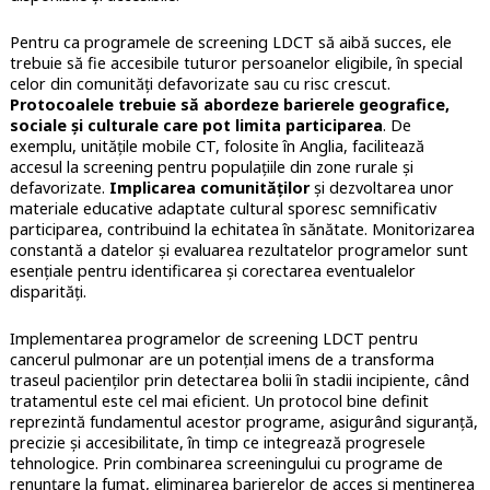
Pentru ca programele de screening LDCT să aibă succes, ele
trebuie să fie accesibile tuturor persoanelor eligibile, în special
celor din comunități defavorizate sau cu risc crescut.
Protocoalele trebuie să abordeze barierele geografice,
sociale și culturale care pot limita participarea
. De
exemplu, unitățile mobile CT, folosite în Anglia, facilitează
accesul la screening pentru populațiile din zone rurale și
defavorizate.
Implicarea comunităților
și dezvoltarea unor
materiale educative adaptate cultural sporesc semnificativ
participarea, contribuind la echitatea în sănătate. Monitorizarea
constantă a datelor și evaluarea rezultatelor programelor sunt
esențiale pentru identificarea și corectarea eventualelor
disparități.
Implementarea programelor de screening LDCT pentru
cancerul pulmonar are un potențial imens de a transforma
traseul pacienților prin detectarea bolii în stadii incipiente, când
tratamentul este cel mai eficient. Un protocol bine definit
reprezintă fundamentul acestor programe, asigurând siguranță,
precizie și accesibilitate, în timp ce integrează progresele
tehnologice. Prin combinarea screeningului cu programe de
renunțare la fumat, eliminarea barierelor de acces și menținerea