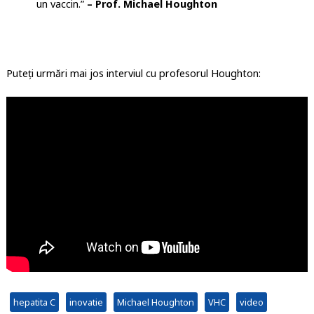
un vaccin.”
– Prof. Michael Houghton
Puteți urmări mai jos interviul cu profesorul Houghton:
hepatita C
inovatie
Michael Houghton
VHC
video