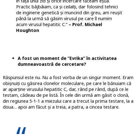
în fața unui zid și orice încercare făceam eșua.
Practic bâjbâiam, ca și ceilalți, dar folosind tehnici
de inginerie genetică și muncind din greu, am reușit
până la urmă să găsim virusul pe care îl numim
acum virusul hepatitic C.”
– Prof. Michael
Houghton
A fost un moment de ”Evrika” în activitatea
dumneavoastră de cercetare?
Răspunsul este nu. Nu a fost vorba de un singur moment. Eram
obișnuiți cu găsirea clonelor moleculare, pe care le bănuiam că
ar aparține virusului hepatitic C, dar, rând pe rând, după ce le
testam, cădeau de pe listă. În cele din urmă am găsit o clonă,
din regiunea 5-1-1 a miezului care a trecut la prima testare, la a
doua… apoi am făcut și a treia, a patra, a cincea testare.