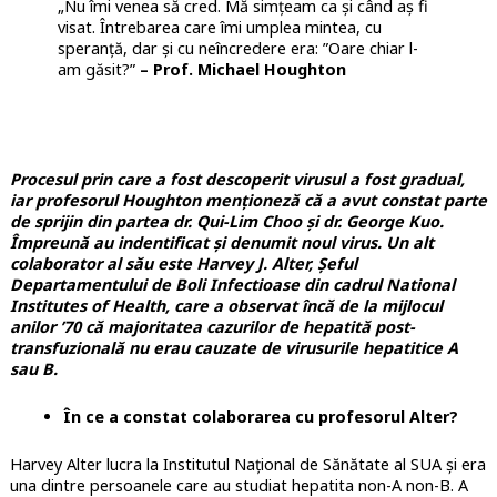
„Nu îmi venea să cred. Mă simțeam ca și când aș fi
visat. Întrebarea care îmi umplea mintea, cu
speranță, dar și cu neîncredere era: ”Oare chiar l-
am găsit?”
– Prof. Michael Houghton
Procesul prin care a fost descoperit virusul a fost gradual,
iar profesorul Houghton menționeză că a avut constat parte
de sprijin din partea dr. Qui-Lim Choo și dr. George Kuo.
Împreună au indentificat și denumit noul virus. Un alt
colaborator al său este Harvey J. Alter, Șeful
Departamentului de Boli Infectioase din cadrul National
Institutes of Health, care a observat încă de la mijlocul
anilor ’70 că majoritatea cazurilor de hepatită post-
transfuzională nu erau cauzate de virusurile hepatitice A
sau B.
În ce a constat colaborarea cu profesorul Alter?
Harvey Alter lucra la Institutul Național de Sănătate al SUA și era
una dintre persoanele care au studiat hepatita non-A non-B. A