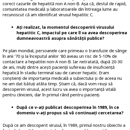
corect cazurile de hepatită non A non-B. Așa că, destul de rapid,
comunitatea medicală și laboratoarele din întreaga lume au
recunoscut că am identificat virusul hepatitic C.
Ați realizat, la momentul descoperirii virusului
hepatitic C, impactul pe care îl va avea descoperirea
dumneavoastră asupra sănătății publice?
Pe plan mondial, persoanele care primeau o transfuzie de sânge
în anii ’70 și la începutul anilor ’80 aveau un risc de 5-10% de
contactare a hepatitei non-A non-B. Iar netratată, după 20-30
de ani, mulți dintre acești pacienții sufereau de insuficiență
hepatică în stadiu terminal sau de cancer hepatic. Eram
conștienți de importanța medicală a subiectului și de aceea nu
ne-am dat bătuți atâta timp. Știam că, dacă vom reuși să
descoperim virusul, acest lucru va avea o importanță vitală
pentru clinicieni, dar în primul rând pentru pacienți.
După ce v-ați publicat descoperirea în 1989, în ce
domeniu v-ați propus să vă continuați cercetarea?
După ce am descoperit virusul, în 1989, primul nostru obiectiv a