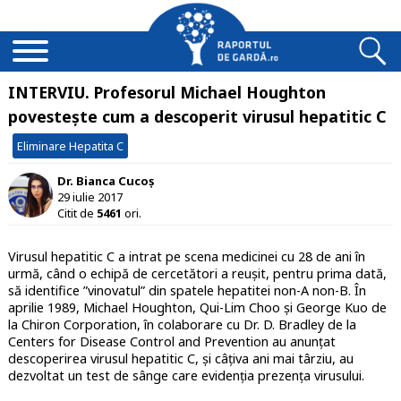
INTERVIU. Profesorul Michael Houghton
povestește cum a descoperit virusul hepatitic C
Eliminare Hepatita C
Dr. Bianca Cucoș
29 iulie 2017
Citit de
5461
ori.
Virusul hepatitic C a intrat pe scena medicinei cu 28 de ani în
urmă, când o echipă de cercetători a reușit, pentru prima dată,
să
identifice
”vinovatul” din spatele hepatitei non-A non-B. Î
n
aprilie 1989, Michael Houghton, Qui-Lim Choo
ș
i George Kuo de
la Chiron Corporation,
în colaborare cu Dr. D. Bradley de la
Centers for Disease Control and Prevention au anunțat
descoperirea virusul hepatitic C, ș
i c
âțiva ani mai târziu, au
dezvoltat un test de sânge care evidenția prezența virusului.