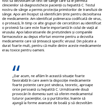
fost să dezvoltăm un test de sânge care să le permită
clinicienilor să diagnosticheze pacienții cu hepatită C. Testul
nostru de sânge a permis protecția primitorilor de transfuzii de
sânge. Apoi am început să identificăm ținte pentru dezvoltarea
de medicamente. Am identificat polimeraza codificată de virus,
o protează, în timp ce alte grupuri de cercetători au identificat
o proteină 5a care este foarte importantă în ciclul de viață al
virusului. Apoi laboratoarele de pretutindeni și companiile
farmaceutice au depus eforturi enorme pentru a dezvolta
medicamente care să țintească specific virusul. Din păcate a
durat foarte mult, pentru că multe dintre aceste medicamente
erau toxice pentru oameni.
„Dar acum, ne aflăm în această situație foarte
favorabilă în care avem la dispoziție medicamente
foarte potente care pot vindeca, teoretic, aproape
orice persoană cu hepatită C. Următoarele două
provocări în domeniu sunt să oferim medicamentul
tuturor pacienților, ca și purtătorilor, înainte să
ajungă la forme avansate de boală și să dezvoltăm