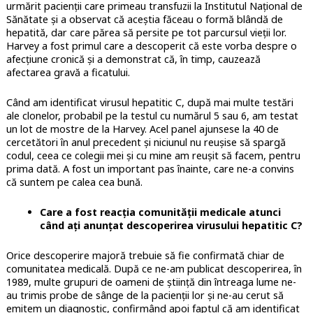
urmărit pacienții care primeau transfuzii la Institutul Național de
Sănătate și a observat că aceștia făceau o formă blândă de
hepatită, dar care părea să persite pe tot parcursul vieții lor.
Harvey a fost primul care a descoperit că este vorba despre o
afecțiune cronică și a demonstrat că, în timp, cauzează
afectarea gravă a ficatului.
Când am identificat virusul hepatitic C, după mai multe testări
ale clonelor, probabil pe la testul cu numărul 5 sau 6, am testat
un lot de mostre de la Harvey. Acel panel ajunsese la 40 de
cercetători în anul precedent și niciunul nu reușise să spargă
codul, ceea ce colegii mei și cu mine am reușit să facem, pentru
prima dată. A fost un important pas înainte, care ne-a convins
că suntem pe calea cea bună.
Care a fost reacția comunității medicale atunci
când ați anunțat descoperirea virusului hepatitic C?
Orice descoperire majoră trebuie să fie confirmată chiar de
comunitatea medicală. După ce ne-am publicat descoperirea, în
1989, multe grupuri de oameni de știință din întreaga lume ne-
au trimis probe de sânge de la pacienții lor și ne-au cerut să
emitem un diagnostic, confirmând apoi faptul că am identificat