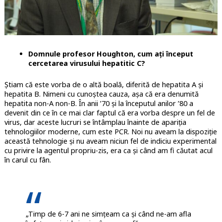
Domnule profesor Houghton, cum ați început
cercetarea virusului hepatitic C?
Știam că este vorba de o altă boală, diferită de hepatita A și
hepatita B. Nimeni cu cunoștea cauza, așa că era denumită
hepatita non-A non-B. În anii ’70 și la începutul anilor ’80 a
devenit din ce în ce mai clar faptul că era vorba despre un fel de
virus, dar aceste lucruri se întâmplau înainte de apariția
tehnologiilor moderne, cum este PCR. Noi nu aveam la dispoziție
această tehnologie și nu aveam niciun fel de indiciu experimental
cu privire la agentul propriu-zis, era ca și când am fi căutat acul
în carul cu fân.
„Timp de 6-7 ani ne simțeam ca și când ne-am afla