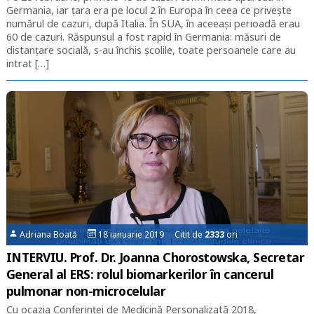
Germania, iar țara era pe locul 2 în Europa în ceea ce privește
numărul de cazuri, după Italia. În SUA, în aceeași perioadă erau
60 de cazuri. Răspunsul a fost rapid în Germania: măsuri de
distanțare socială, s-au închis școlile, toate persoanele care au
intrat […]
Adriana Boată
18 ianuarie 2019 Citit de
2333
ori
INTERVIU. Prof. Dr. Joanna Chorostowska, Secretar
General al ERS: rolul biomarkerilor în cancerul
pulmonar non-microcelular
Cu ocazia Conferinței de Medicină Personalizată 2018,