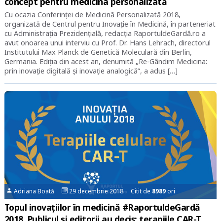
concept pentru medicina personalizată
Cu ocazia Conferinței de Medicină Personalizată 2018,
organizată de Centrul pentru Inovație în Medicină, în parteneriat
cu Administrația Prezidențială, redacția RaportuldeGardă.ro a
avut onoarea unui interviu cu Prof. Dr. Hans Lehrach, directorul
Institutului Max Planck de Genetică Moleculară din Berlin,
Germania. Ediția din acest an, denumită „Re-Gândim Medicina:
prin inovaţie digitală și inovaţie analogică”, a adus […]
Adriana Boată
29 decembrie 2018 Citit de
8989
ori
Topul inovațiilor în medicină #RaportuldeGardă
2018. Publicul și editorii au decis: terapiile CAR-T,