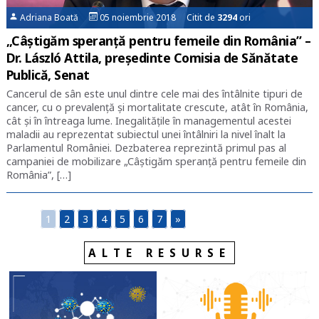
Adriana Boată
05 noiembrie 2018 Citit de
3294
ori
„Câștigăm speranță pentru femeile din România” –
Dr. László Attila, președinte Comisia de Sănătate
Publică, Senat
Cancerul de sân este unul dintre cele mai des întâlnite tipuri de
cancer, cu o prevalență și mortalitate crescute, atât în România,
cât și în întreaga lume. Inegalitățile în managementul acestei
maladii au reprezentat subiectul unei întâlniri la nivel înalt la
Parlamentul României. Dezbaterea reprezintă primul pas al
campaniei de mobilizare „Câștigăm speranță pentru femeile din
România”, […]
1
2
3
4
5
6
7
»
ALTE RESURSE