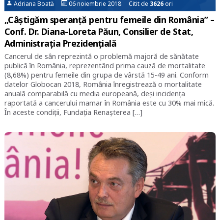
Adriana Boată
06 noiembrie 2018 Citit de
3626
ori
„Câștigăm speranță pentru femeile din România” –
Conf. Dr. Diana-Loreta Păun, Consilier de Stat,
Administrația Prezidențială
Cancerul de sân reprezintă o problemă majoră de sănătate
publică în România, reprezentând prima cauză de mortalitate
(8,68%) pentru femeile din grupa de vârstă 15-49 ani. Conform
datelor Globocan 2018, România înregistrează o mortalitate
anuală comparabilă cu media europeană, deși incidența
raportată a cancerului mamar în România este cu 30% mai mică.
În aceste condiții, Fundația Renașterea […]