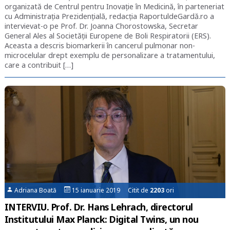
organizată de Centrul pentru Inovație în Medicină, în parteneriat
cu Administrația Prezidențială, redacția RaportuldeGardă.ro a
intervievat-o pe Prof. Dr. Joanna Chorostowska, Secretar
General Ales al Societății Europene de Boli Respiratorii (ERS).
Aceasta a descris biomarkerii în cancerul pulmonar non-
microcelular drept exemplu de personalizare a tratamentului,
care a contribuit […]
Adriana Boată
15 ianuarie 2019 Citit de
2203
ori
INTERVIU. Prof. Dr. Hans Lehrach, directorul
Institutului Max Planck: Digital Twins, un nou