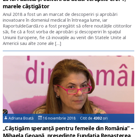
marele câștigător
Anul 2018 a fost un an marcat de descoperiri și aprobări
inovatoare în domeniul medical în întreaga lume, iar
RaportuldeGardă.ro a fost pregătit să ofere noutățile cititorilor
săi, fie că a fost vorba de aprobări și descoperiri în spațiul
Uniunii Europene, fie că inovațiile au venit din Statele Unite al
Americii sau alte zone ale […]
Adriana Boată
16 noiembrie 2018 Citit de
4302
ori
„Câștigăm speranță pentru femeile din România” –
Mihaela Geoană, președinte Fundația Renașterea