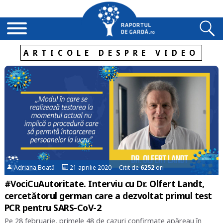
ARTICOLE DESPRE VIDEO
Adriana Boată
21 aprilie 2020 Citit de
6252
ori
#VociCuAutoritate. Interviu cu Dr. Olfert Landt,
cercetătorul german care a dezvoltat primul test
PCR pentru SARS-CoV-2
Pe 28 februarie, primele 48 de cazuri confirmate apăreau în