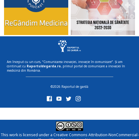
Am început cu un curs, “Comunicarea inovației, inovație în comunicare”. Și am
continuat cu
Raportuldegarda.ro
, primul portal de comunicare a inovației în
medicină din România.
©2026 Raportul de gardă
This work is licensed under a
Creative Commons Attribution-NonCommercial-