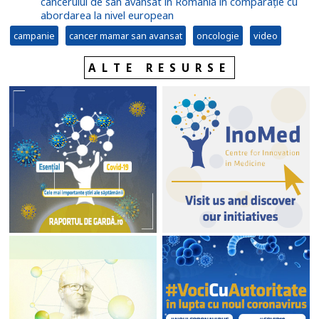
cancerului de sân avansat în România în comparație cu
abordarea la nivel european
campanie
cancer mamar san avansat
oncologie
video
ALTE RESURSE