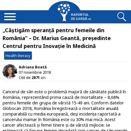
„Câștigăm speranță pentru femeile din
România” – Dr. Marius Geantă, președinte
Centrul pentru Inovație în Medicină
Health literacy
Adriana Boată
07 noiembrie 2018
Citit de
2871
ori.
Cancerul de sân este o problemă majoră de sănătate publică în
România, reprezentând prima cauză de mortalitate – 8,68%
pentru femeile din grupa de vârstă 15-49 ani. Conform datelor
Globocan 2018, România înregistrează o mortalitate anuală
comparabilă cu media europeană, deși incidența raportată a
cancerului mamar în România este cu 30% mai mică. Acest
cancer afectează și femei tinere și de vârstă mijlocie: se
estimează că fiecare femeie decedată prin cancer de sân pierde