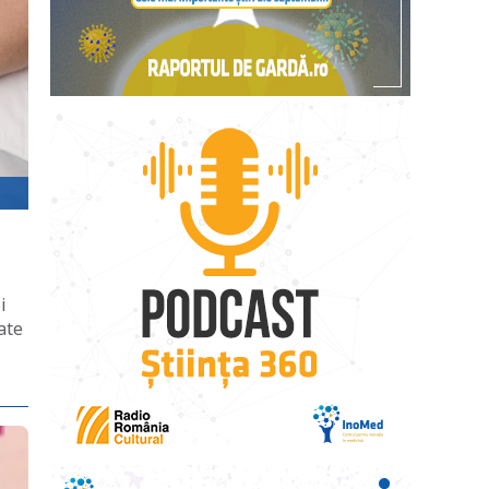
i
ate