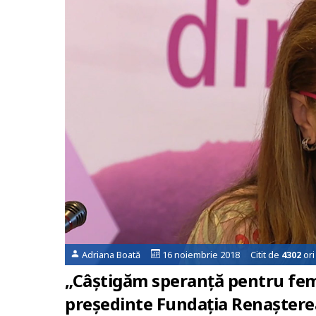
Adriana Boată
16 noiembrie 2018 Citit de
4302
ori
„Câștigăm speranță pentru fem
președinte Fundația Renaștere