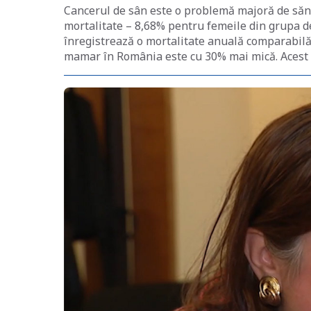
Cancerul de sân este o problemă majoră de săn
mortalitate – 8,68% pentru femeile din grupa 
înregistrează o mortalitate anuală comparabilă
mamar în România este cu 30% mai mică. Acest 