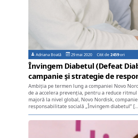
Adriana Boată
29 mai 2020 Citit de
2459
ori
Învingem Diabetul (Defeat Dia
campanie și strategie de respon
Ambiția pe termen lung a companiei Novo Nordisk
de a accelera prevenția, pentru a reduce ritmul 
majoră la nivel global, Novo Nordisk, companie 
responsabilitate socială „Învingem diabetul” […