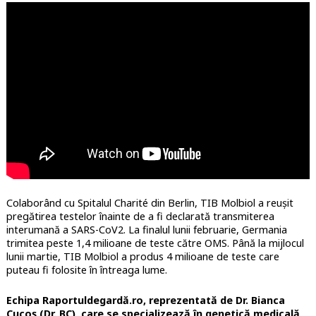
Colaborând cu Spitalul Charité din Berlin, TIB Molbiol a reușit
pregătirea testelor înainte de a fi declarată transmiterea
interumană a SARS-CoV2. La finalul lunii februarie, Germania
trimitea peste 1,4 milioane de teste către OMS. Până la mijlocul
lunii martie, TIB Molbiol a produs 4 milioane de teste care
puteau fi folosite în întreaga lume.
Echipa Raportuldegardă.ro, reprezentată de Dr. Bianca
Cucoș (Dr. BC), care se specializează în genetică medicală,