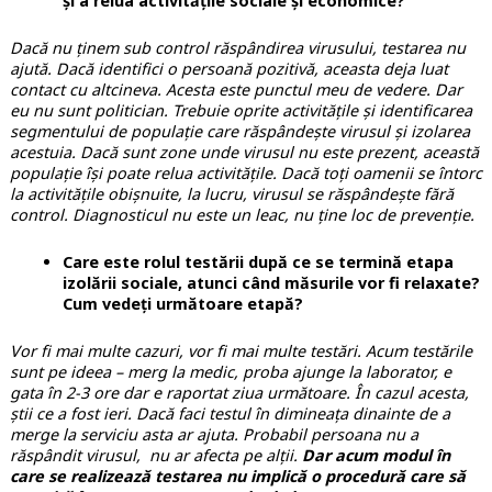
și a relua activitățile sociale și economice?
Dacă nu ținem sub control răspândirea virusului, testarea nu
ajută. Dacă identifici o persoană pozitivă, aceasta deja luat
contact cu altcineva. Acesta este punctul meu de vedere. Dar
eu nu sunt politician. Trebuie oprite activitățile și identificarea
segmentului de populație care răspândește virusul și izolarea
acestuia. Dacă sunt zone unde virusul nu este prezent, această
populație își poate relua activitățile. Dacă toți oamenii se întorc
la activitățile obișnuite, la lucru, virusul se răspândește fără
control. Diagnosticul nu este un leac, nu ține loc de prevenție.
Care este rolul testării după ce se termină etapa
izolării sociale, atunci când măsurile vor fi relaxate?
Cum vedeți următoare etapă?
Vor fi mai multe cazuri, vor fi mai multe testări. Acum testările
sunt pe ideea – merg la medic, proba ajunge la laborator, e
gata în 2-3 ore dar e raportat ziua următoare. În cazul acesta,
știi ce a fost ieri. Dacă faci testul în dimineața dinainte de a
merge la serviciu asta ar ajuta. Probabil persoana nu a
răspândit virusul, nu ar afecta pe alții.
Dar acum modul în
care se realizează testarea nu implică o procedură care să