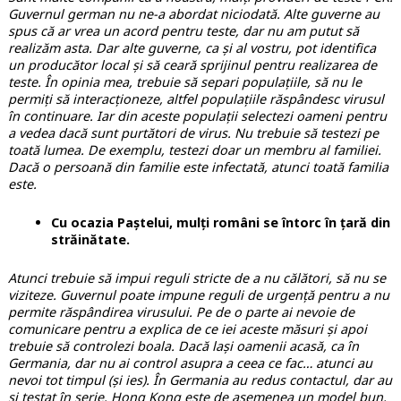
Guvernul german nu ne-a abordat niciodată. Alte guverne au
spus că ar vrea un acord pentru teste, dar nu am putut să
realizăm asta. Dar alte guverne, ca și al vostru, pot identifica
un producător local și să ceară sprijinul pentru realizarea de
teste. În opinia mea, trebuie să separi populațiile, să nu le
permiți să interacționeze, altfel populațiile răspândesc virusul
în continuare. Iar din aceste populații selectezi oameni pentru
a vedea dacă sunt purtători de virus. Nu trebuie să testezi pe
toată lumea. De exemplu, testezi doar un membru al familiei.
Dacă o persoană din familie este infectată, atunci toată familia
este.
Cu ocazia Paștelui, mulți români se întorc în țară din
străinătate.
Atunci trebuie să impui reguli stricte de a nu călători, să nu se
viziteze. Guvernul poate impune reguli de urgență pentru a nu
permite răspândirea virusului. Pe de o parte ai nevoie de
comunicare pentru a explica de ce iei aceste măsuri și apoi
trebuie să controlezi boala. Dacă lași oamenii acasă, ca în
Germania, dar nu ai control asupra a ceea ce fac… atunci au
nevoi tot timpul (și ies). În Germania au redus contactul, dar au
și testat în serie. Hong Kong este de asemenea un model bun,