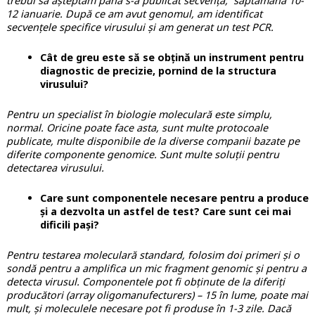
trebui să așteptăm până s-a publicat secvența, săptămâna 10-
12 ianuarie. După ce am avut genomul, am identificat
secvențele specifice virusului și am generat un test PCR.
Cât de greu este să se obțină un instrument pentru
diagnostic de precizie, pornind de la structura
virusului?
Pentru un specialist în biologie moleculară este simplu,
normal. Oricine poate face asta, sunt multe protocoale
publicate, multe disponibile de la diverse companii bazate pe
diferite componente genomice. Sunt multe soluții pentru
detectarea virusului.
Care sunt componentele necesare pentru a produce
și a dezvolta un astfel de test? Care sunt cei mai
dificili pași?
Pentru testarea moleculară standard, folosim doi primeri și o
sondă pentru a amplifica un mic fragment genomic și pentru a
detecta virusul. Componentele pot fi obținute de la diferiți
producători (array oligomanufecturers) – 15 în lume, poate mai
mult, și moleculele necesare pot fi produse în 1-3 zile. Dacă