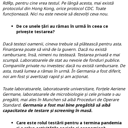
RdRp, pentru cine vrea testul. Pe lângă acesta, mai există
protocolul din Hong Kong, orice protocol CDC. Toate
funcționează. Nici nu este nevoie să dezvolți ceva nou.
De ce unele țări au rămas în urmă în ceea ce
privește testarea?
Dacă testezi oamenii, cineva trebuie să plătească pentru asta.
Finanțarea poate să vină de la guvern. Dacă nu există
rambursare, însă, nimeni nu testează. Testarea privată e mai
scumpă. Laboratoarele de stat au nevoie de fonduri publice.
Companiile private nu investesc dacă nu există rambursare. De
asta, toată lumea a rămas în urmă. În Germania a fost diferit,
noi am fost și avertizați rapid și am acționat.
Toate laboratoarele, laboratoarele universitare, Forțele Aeriene
Germane, laboratoarele de microbiologie și cele private s-au
pregătit, mai ales în Munchen să aibă Proceduri de Operare
Standard.
Germania a fost mai bine pregătită să aibă
capacitatea de testare și screening în masă.
Care este rolul testării pentru a termina pandemia