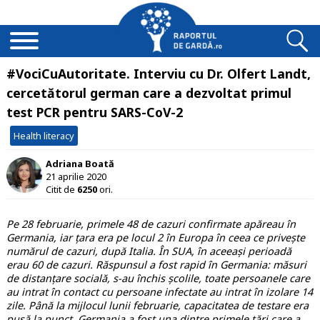
#VociCuAutoritate. Interviu cu Dr. Olfert Landt,
cercetătorul german care a dezvoltat primul
test PCR pentru SARS-CoV-2
Health literacy
Adriana Boată
21 aprilie 2020
Citit de
6250
ori.
Pe 28 februarie, primele 48 de cazuri confirmate apăreau în
Germania, iar țara era pe locul 2 în Europa în ceea ce privește
numărul de cazuri, după Italia. În SUA, în aceeași perioadă
erau 60 de cazuri. Răspunsul a fost rapid în Germania: măsuri
de distanțare socială, s-au închis școlile, toate persoanele care
au intrat în contact cu persoane infectate au intrat în izolare 14
zile. Până la mijlocul lunii februarie, capacitatea de testare era
pusă la punct. Germania a fost una dintre primele țări care a