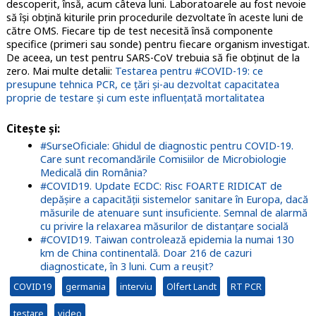
descoperit, însă, acum câteva luni. Laboratoarele au fost nevoie
să își obțină kiturile prin procedurile dezvoltate în aceste luni de
către OMS. Fiecare tip de test necesită însă componente
specifice (primeri sau sonde) pentru fiecare organism investigat.
De aceea, un test pentru SARS-CoV trebuia să fie obținut de la
zero. Mai multe detalii:
Testarea pentru #COVID-19: ce
presupune tehnica PCR, ce țări și-au dezvoltat capacitatea
proprie de testare și cum este influențată mortalitatea
Citește și:
#SurseOficiale: Ghidul de diagnostic pentru COVID-19.
Care sunt recomandările Comisiilor de Microbiologie
Medicală din România?
#COVID19. Update ECDC: Risc FOARTE RIDICAT de
depășire a capacității sistemelor sanitare în Europa, dacă
măsurile de atenuare sunt insuficiente. Semnal de alarmă
cu privire la relaxarea măsurilor de distanțare socială
#COVID19. Taiwan controlează epidemia la numai 130
km de China continentală. Doar 216 de cazuri
diagnosticate, în 3 luni. Cum a reușit?
COVID19
germania
interviu
Olfert Landt
RT PCR
testare
video