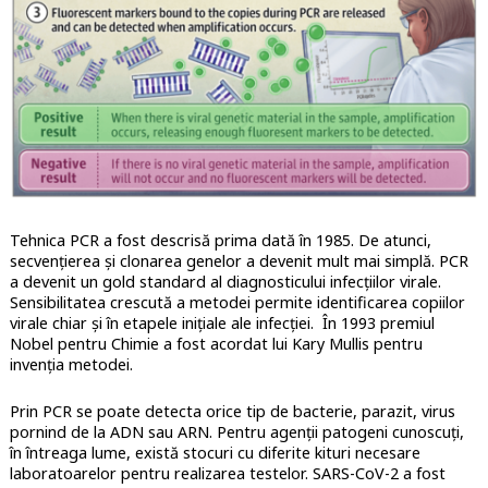
Tehnica PCR a fost descrisă prima dată în 1985. De atunci,
secvențierea și clonarea genelor a devenit mult mai simplă. PCR
a devenit un gold standard al diagnosticului infecțiilor virale.
Sensibilitatea crescută a metodei permite identificarea copiilor
virale chiar și în etapele inițiale ale infecției. În 1993 premiul
Nobel pentru Chimie a fost acordat lui Kary Mullis pentru
invenția metodei.
Prin PCR se poate detecta orice tip de bacterie, parazit, virus
pornind de la ADN sau ARN. Pentru agenții patogeni cunoscuți,
în întreaga lume, există stocuri cu diferite kituri necesare
laboratoarelor pentru realizarea testelor. SARS-CoV-2 a fost