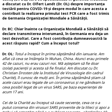
a discutat cu Dr. Olfert Landt (Dr. OL) despre importanța
testării pentru COVID-19 și despre modul în care acesta a
contribuit la realizarea primului test PCR care a fost trimis
de Germania Organizației Mondiale a Sănătății.
Dr. BC: Chiar înainte ca Organizația Mondială a Sănătății să
declare transmiterea interumană, în Germania era deja un
test dezvoltat. Care a fost contribuția dumneavoastră la
acest răspuns rapid? Cum a început totul?
Dr. OL:
Totul a început în prima săptămână din ianuarie. Am
aflat că ceva se întâmpla în Wuhan, China. Atunci erau primele
42 de cazuri, nu erau cazuri noi. Mă așteptam să fie doar
izolați pacienții și acesta să fie finalul. Am discutat cu Dr.
Christian Drosten (de la Institutul de Virusologie din cadrul
Charité), îl cunosc de mulți ani. În prima săptămână știam că
acele cazuri erau legate de un coronavirus și ne gândeam la
ceva posibil legat de un virus SARS, pe baza experienței de
acum 17 ani.
Cei de la Charité au început să caute secvențe, ceva ce s-a
putut conserva din virusuri SARS provenite de la lilieci și apoi a