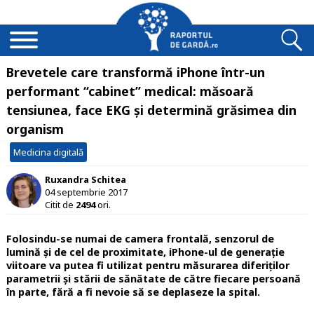
Brevetele care transformă iPhone într-un
performant “cabinet” medical: măsoară
tensiunea, face EKG și determină grăsimea din
organism
Medicina digitală
Ruxandra Schitea
04 septembrie 2017
Citit de
2494
ori.
Folosindu-se numai de camera frontală, senzorul de
lumină și de cel de proximitate, iPhone-ul de generație
viitoare va putea fi utilizat pentru măsurarea diferiților
parametrii și stării de sănătate de către fiecare persoană
în parte, fără a fi nevoie să se deplaseze la spital.