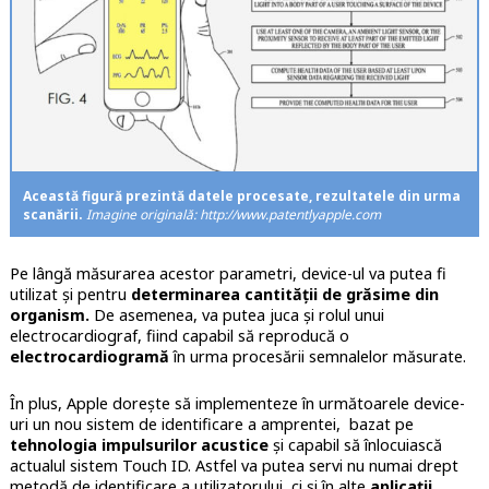
Această figură prezintă datele procesate, rezultatele din urma
scanării.
Imagine originală: http://www.patentlyapple.com
Pe lângă măsurarea acestor parametri, device-ul va putea fi
utilizat și pentru
determinarea cantității de grăsime din
organism.
De asemenea, va putea juca și rolul unui
electrocardiograf, fiind capabil să reproducă o
electrocardiogramă
în urma procesării semnalelor măsurate.
În plus, Apple dorește să implementeze în următoarele device-
uri un nou sistem de identificare a amprentei, bazat pe
tehnologia impulsurilor acustice
și capabil să înlocuiască
actualul sistem Touch ID. Astfel va putea servi nu numai drept
metodă de identificare a utilizatorului, ci și în alte
aplicații