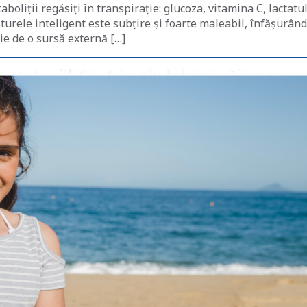
oliții regăsiți în transpirație: glucoza, vitamina C, lactatul
turele inteligent este subțire și foarte maleabil, înfășurân
oie de o sursă externă […]