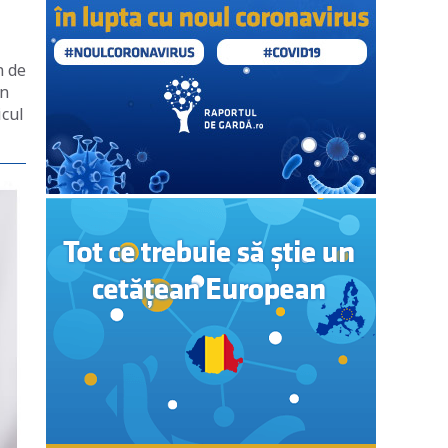
n de
în
icul