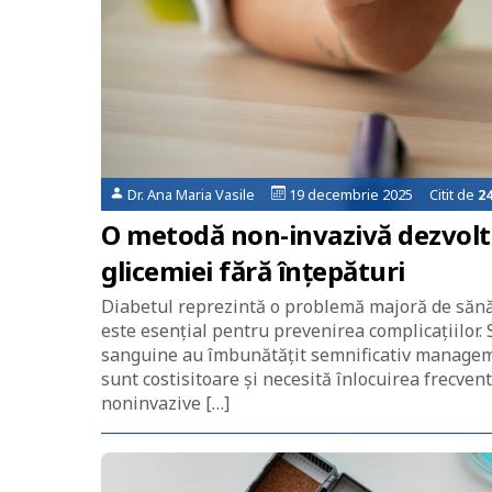
Dr. Ana Maria Vasile
19 decembrie 2025 Citit de
2
O metodă non-invazivă dezvolt
glicemiei fără înțepături
Diabetul reprezintă o problemă majoră de sănătat
este esențial pentru prevenirea complicațiilor.
sanguine au îmbunătățit semnificativ manageme
sunt costisitoare și necesită înlocuirea frecven
noninvazive […]