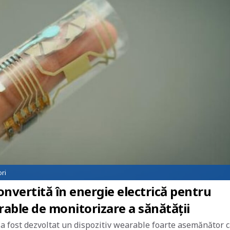
ri
onvertită în energie electrică pentru
rable de monitorizare a sănătății
a a fost dezvoltat un dispozitiv wearable foarte asemănător 