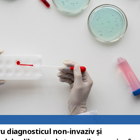
u diagnosticul non-invaziv și