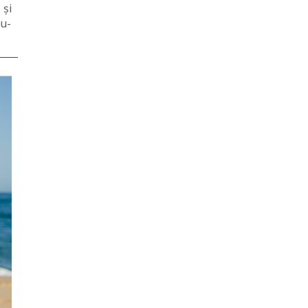
 și
du-