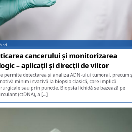
8
ori
sticarea cancerului și monitorizarea
ic – aplicații și direcții de viitor
re permite detectarea și analiza ADN-ului tumoral, precum ș
nativă minim invazivă la biopsia clasică, care implică
irurgicale sau prin puncție. Biopsia lichidă se bazează pe
rculant (ctDNA), a […]