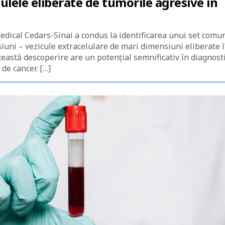
ulele eliberate de tumorile agresive în
edical Cedars-Sinai a condus la identificarea unui set comu
uni – vezicule extracelulare de mari dimensiuni eliberate 
ceastă descoperire are un potențial semnificativ în diagnost
de cancer. […]