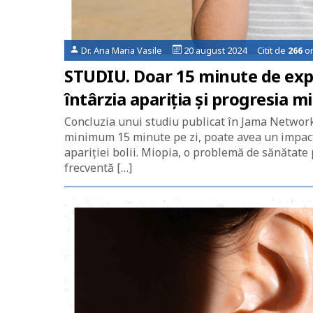
Dr. Ana Maria Vasile
20 august 2024 Citit de
266
or
STUDIU. Doar 15 minute de expu
întârzia apariția și progresia mi
Concluzia unui studiu publicat în Jama Network
minimum 15 minute pe zi, poate avea un impact p
apariției bolii. Miopia, o problemă de sănătate p
frecventă […]