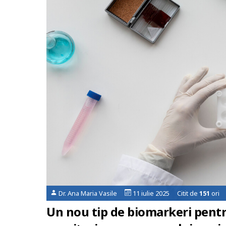
Dr. Ana Maria Vasile
11 iulie 2025 Citit de
151
ori
Un nou tip de biomarkeri pentr