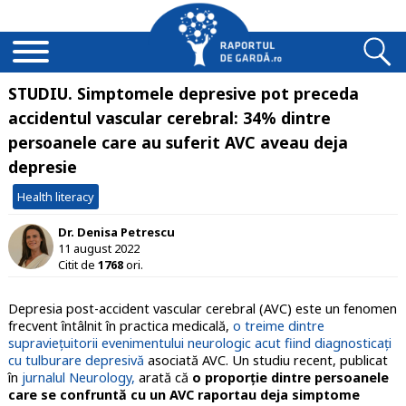
STUDIU. Simptomele depresive pot preceda
accidentul vascular cerebral: 34% dintre
persoanele care au suferit AVC aveau deja
depresie
Health literacy
Dr. Denisa Petrescu
11 august 2022
Citit de
1768
ori.
Depresia post-accident vascular cerebral (AVC) este un fenomen
frecvent întâlnit în practica medicală,
o treime dintre
supraviețuitorii evenimentului neurologic acut fiind diagnosticați
cu tulburare depresivă
asociată AVC. Un studiu recent, publicat
în
jurnalul Neurology,
arată că
o proporție dintre persoanele
care se confruntă cu un AVC raportau deja simptome