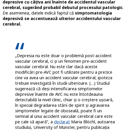
depresive cu câțiva ani înainte de accidentul vascular
cerebral, sugerând probabil debutul procesului patologic
.
De asemenea, datele indică faptul că
simptomatologia
depresivă se accentuează ulterior accidentului vascular
cerebral.
„Depresia nu este doar o problemă post-accident
vascular cerebral, ci și un fenomen pre-accident
vascular cerebral. Nu este clar dacă aceste
modificări pre-AVC pot fi utilizate pentru a prezice
cine va avea un accident vascular cerebral, ipoteza
trebuie investigată în studii ulterioare. (…) Studiul
sugerează că deși intensificarea simptomelor
depresive înainte de AVC nu este întotdeauna
detectabilă la nivel clinic, chiar și o creștere ușoară,
în special degradarea stării de spirit și agravarea
simptomelor legate de oboseală, poate fi un
semnal al unui accident vascular cerebral care este
pe cale să apară”, a
declarat
Maria Blöchl, autoarea
studiului, University of Münster, pentru publicația