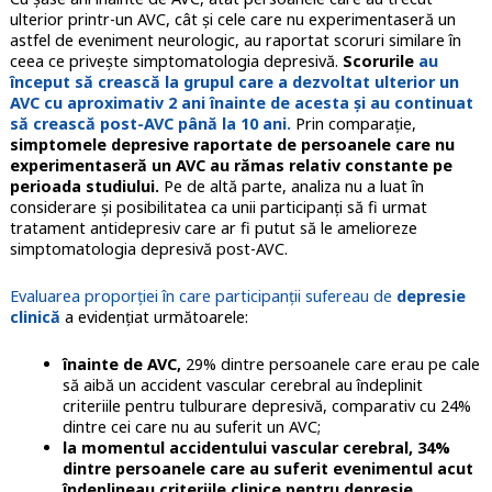
ulterior printr-un AVC, cât și cele care nu experimentaseră un
astfel de eveniment neurologic, au raportat scoruri similare în
ceea ce privește simptomatologia depresivă.
Scorurile
au
început să crească la grupul care a dezvoltat ulterior un
AVC cu aproximativ 2 ani înainte de acesta și au continuat
să crească post-AVC până la 10 ani.
Prin comparație,
simptomele depresive raportate de persoanele care nu
experimentaseră un AVC au rămas relativ constante pe
perioada studiului.
Pe de altă parte, analiza nu a luat în
considerare și posibilitatea ca unii participanți să fi urmat
tratament antidepresiv care ar fi putut să le amelioreze
simptomatologia depresivă post-AVC.
Evaluarea proporției în care participanții sufereau de
depresie
clinică
a evidențiat următoarele:
înainte de AVC,
29% dintre persoanele care erau pe cale
să aibă un accident vascular cerebral au îndeplinit
criteriile pentru tulburare depresivă, comparativ cu 24%
dintre cei care nu au suferit un AVC;
la momentul accidentului vascular cerebral, 34%
dintre persoanele care au suferit evenimentul acut
îndeplineau criteriile clinice pentru depresie
,