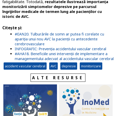
fatigabilitate. Totodată,
rezultatele ilustrează importanța
monitorizării simptomelor depresive pe parcursul
îngrijirilor medicale de termen lung ale pacienților cu
istoric de AVC.
Citește și:
#EAN20. Tulburările de somn ar putea fi corelate cu
apariția unui nou AVC la pacienții cu antecedente
cerebrovasculare
INFOGRAFIC: Prevenția accidentului vascular cerebral
#AHA18. Beneficiile unei intervenții de implementare a
managementului adecvat al accidentului vascular cerebral
accident vascular cerebral
AVC
depresie
monitorizare
ALTE RESURSE