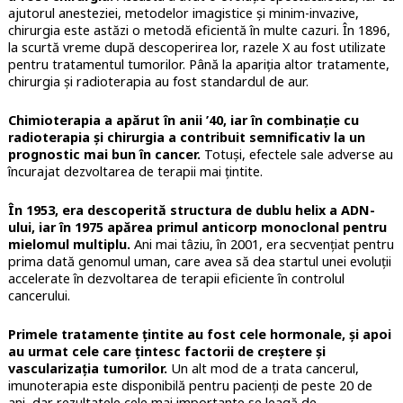
ajutorul anesteziei, metodelor imagistice și minim-invazive,
chirurgia este astăzi o metodă eficientă în multe cazuri. În 1896,
la scurtă vreme după descoperirea lor, razele X au fost utilizate
pentru tratamentul tumorilor. Până la apariția altor tratamente,
chirurgia și radioterapia au fost standardul de aur.
Chimioterapia a apărut în anii ’40, iar în combinație cu
radioterapia și chirurgia a contribuit semnificativ la un
prognostic mai bun în cancer.
Totuși, efectele sale adverse au
încurajat dezvoltarea de terapii mai țintite.
În 1953, era descoperită structura de dublu helix a ADN-
ului, iar în 1975 apărea primul anticorp monoclonal pentru
mielomul multiplu.
Ani mai tâziu, în 2001, era secvențiat pentru
prima dată genomul uman, care avea să dea startul unei evoluții
accelerate în dezvoltarea de terapii eficiente în controlul
cancerului.
Primele tratamente țintite au fost cele hormonale, și apoi
au urmat cele care țintesc factorii de creștere și
vascularizația tumorilor.
Un alt mod de a trata cancerul,
imunoterapia este disponibilă pentru pacienți de peste 20 de
ani, dar rezultatele cele mai importante se leagă de