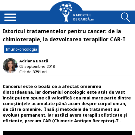
Istoricul tratamentelor pentru cancer: de la
chimioterapie, la dezvoltarea terapiilor CAR-T
Imuno-oncologia
Adriana Boată
05 septembrie 2018
Citit de
3791
ori.
Cancerul este o boală ce a afectat omenirea
dintotdeauna, iar domeniul oncologic este atât de vast
încât putem spune că valorifică cea mai mare parte dintre
cunoștințele acumulate până acum despre corpul uman,
de către omenire. Însă și metodele de tratament au
evoluat permanent, iar astăzi avem terapii sofisticate și
eficiente, precum CAR (Chimeric Antigen Receptor)-T .