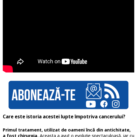
Care este istoria acestei lupte împotriva cancerului?
Primul tratament, utilizat de oameni încă din antichitate,
a fost chirurgia.
Aceasta a avut o evoluție spectaculoasă, iar cu