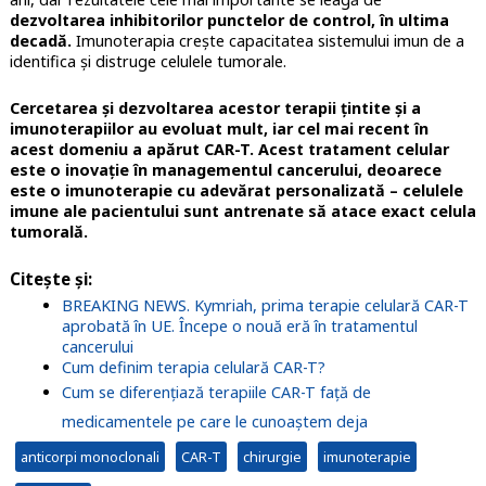
dezvoltarea inhibitorilor punctelor de control, în ultima
decadă.
Imunoterapia crește capacitatea sistemului imun de a
identifica și distruge celulele tumorale.
Cercetarea și dezvoltarea acestor terapii țintite și a
imunoterapiilor au evoluat mult, iar cel mai recent în
acest domeniu a apărut CAR-T. Acest tratament celular
este o inovație în managementul cancerului, deoarece
este o imunoterapie cu adevărat personalizată – celulele
imune ale pacientului sunt antrenate să atace exact celula
tumorală.
Citește și:
BREAKING NEWS. Kymriah, prima terapie celulară CAR-T
aprobată în UE. Începe o nouă eră în tratamentul
cancerului
Cum definim terapia celulară CAR-T?
Cum se diferențiază terapiile CAR-T față de
medicamentele pe care le cunoaștem deja
anticorpi monoclonali
CAR-T
chirurgie
imunoterapie