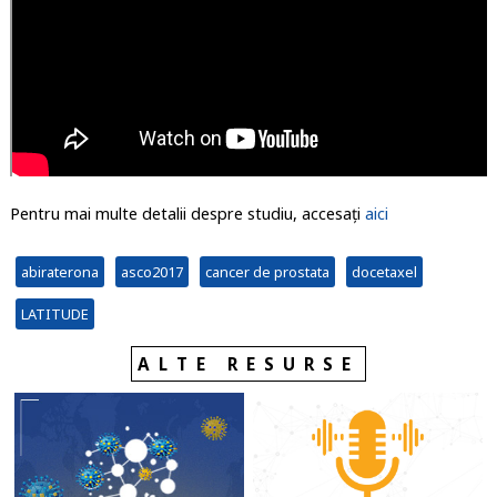
Pentru mai multe detalii despre studiu, accesați
aici
abiraterona
asco2017
cancer de prostata
docetaxel
LATITUDE
ALTE RESURSE