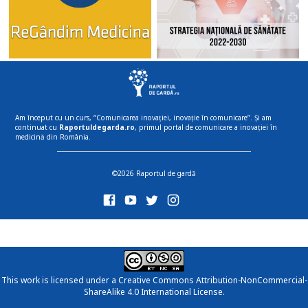
Am început cu un curs, “Comunicarea inovației, inovație în comunicare”. Și am
continuat cu
Raportuldegarda.ro
, primul portal de comunicare a inovației în
medicină din România.
©2026 Raportul de gardă
This work is licensed under a
Creative Commons Attribution-NonCommercial-
ShareAlike 4.0 International License
.