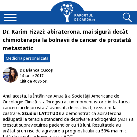
Dr. Karim Fizazi: abiraterona, mai sigură decât
chimioterapia la bolnavii de cancer de prostată
metastatic
Medicina personalizată
Dr. Bianca Cucoș
14 iunie 2017
Citit de
4086
ori.
Anul acesta, la Întâlnirea Anuală a Societății Americane de
Oncologie Clinică s-a înregistrat un moment istoric în tratarea
cancerului de prostată avansat, de risc înalt, rezistent la
castrare.
Studiul LATITUDE
a demonstrat că abiraterona
adăugată la terapia standard de deprivare androgenică (ADT) a
crescut supraviețuirea pacienților cu 18 luni. Rezultatele au
arătat și un risc de agravare a prognosticului cu 53% mai mic
față de simpla administrare a ADT.