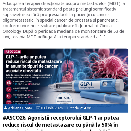
Adăugarea terapiei direcționate asupra metastazelor (MDT) la
tratamentul sistemic standard poate prelungi semnificativ
supraviețuirea fără progresia bolii la pacienții cu cancer
oligometastatic, în special cancer de prostată și pancreatic,
conform unor noi rezultate publicate în Journal of Clinical
Oncology. După o perioadă mediană de monitorizare de 53 de
luni, terapia MDT adăugată la terapia standard a […]
Adriana Boată
03 iunie 2026 Citit de
214
ori
#ASCO26. Agoniștii receptorului GLP-1 ar putea
reduce riscul de metastazare cu până la 50% în