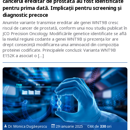
cancerul ereditar de prostată au fost identificate
pentru prima dată. Implicaţii pentru screening şi
diagnostic precoce
Anumite variante transmise ereditar ale genei WNT9B cresc
riscul de cancer de prostată, conform unui nou studiu publicat în
JCO Precision Oncology. Modificările genetice identificate se află
la nivelul regiunii codante a genei WNT9B şi prezenţa lor are
drept consecinţă modificarea unui aminoacid din compoziţia
proteinei codificate. Principalele concluzii: Varianta WNT9B
E152K a asociat o […]
Dr. Monica Dugăeșescu
29 ianuarie 2025 Citit de
330
ori