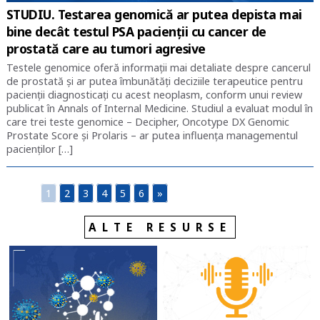
STUDIU. Testarea genomică ar putea depista mai
bine decât testul PSA pacienţii cu cancer de
prostată care au tumori agresive
Testele genomice oferă informaţii mai detaliate despre cancerul
de prostată şi ar putea îmbunătăţi deciziile terapeutice pentru
pacienţii diagnosticaţi cu acest neoplasm, conform unui review
publicat în Annals of Internal Medicine. Studiul a evaluat modul în
care trei teste genomice – Decipher, Oncotype DX Genomic
Prostate Score şi Prolaris – ar putea influenţa managementul
pacienţilor […]
1
2
3
4
5
6
»
ALTE RESURSE