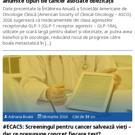
anumite tipuri de cancer asociate obezității
Date prezentate la Întâlnirea Anuală a Societății Americane de
Oncologie Clinică (American Society of Clinical Oncology – ASCO)
2026 sugerează că medicamentele din clasa agoniștilor
receptorului GLP-1 (GLP-1 receptor agonists – GLP-1RA),
utilizate pe scară largă pentru diabet și obezitate, ar putea avea
beneficii și în oncologie, reducând riscul de progresie către
boala metastatică în […]
Adriana Boată
08 martie 2026 Citit de
51
ori
#ECAC5: Screeningul pentru cancer salvează vieți –
dar ce presupune concret fiecare test?