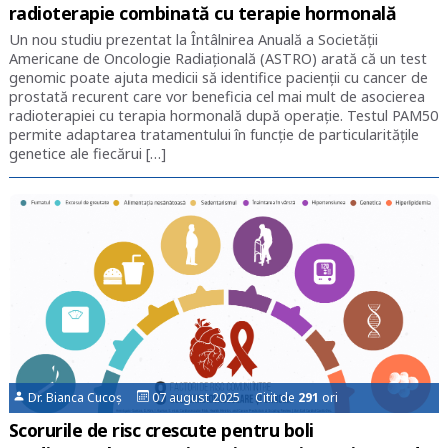
radioterapie combinată cu terapie hormonală
Un nou studiu prezentat la Întâlnirea Anuală a Societății
Americane de Oncologie Radiațională (ASTRO) arată că un test
genomic poate ajuta medicii să identifice pacienții cu cancer de
prostată recurent care vor beneficia cel mai mult de asocierea
radioterapiei cu terapia hormonală după operație. Testul PAM50
permite adaptarea tratamentului în funcție de particularitățile
genetice ale fiecărui […]
Dr. Bianca Cucoș
07 august 2025 Citit de
291
ori
Scorurile de risc crescute pentru boli