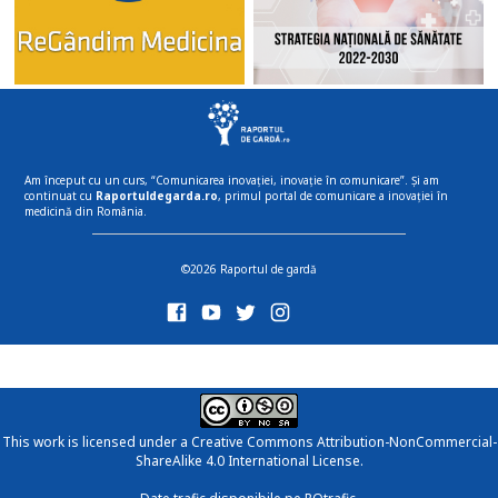
Am început cu un curs, “Comunicarea inovației, inovație în comunicare”. Și am
continuat cu
Raportuldegarda.ro
, primul portal de comunicare a inovației în
medicină din România.
©2026 Raportul de gardă
This work is licensed under a
Creative Commons Attribution-NonCommercial-
ShareAlike 4.0 International License
.