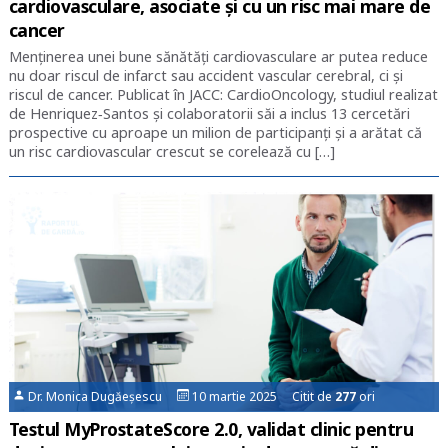
cardiovasculare, asociate și cu un risc mai mare de
cancer
Menținerea unei bune sănătăți cardiovasculare ar putea reduce
nu doar riscul de infarct sau accident vascular cerebral, ci și
riscul de cancer. Publicat în JACC: CardioOncology, studiul realizat
de Henriquez‑Santos și colaboratorii săi a inclus 13 cercetări
prospective cu aproape un milion de participanți și a arătat că
un risc cardiovascular crescut se corelează cu […]
Dr. Monica Dugăeșescu
10 martie 2025 Citit de
277
ori
Testul MyProstateScore 2.0, validat clinic pentru