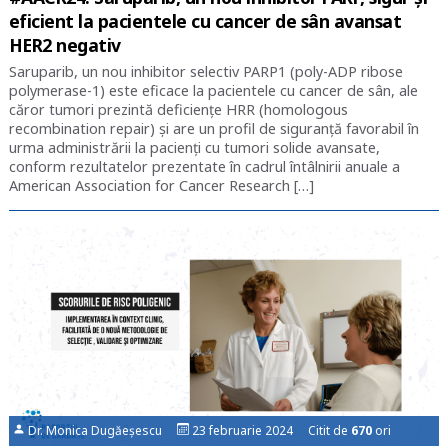
eficient la pacientele cu cancer de sân avansat
HER2 negativ
Saruparib, un nou inhibitor selectiv PARP1 (poly-ADP ribose
polymerase-1) este eficace la pacientele cu cancer de sân, ale
căror tumori prezintă deficienţe HRR (homologous
recombination repair) şi are un profil de siguranţă favorabil în
urma administrării la pacienţi cu tumori solide avansate,
conform rezultatelor prezentate în cadrul întâlnirii anuale a
American Association for Cancer Research […]
Dr. Monica Dugăeșescu
23 februarie 2024 Citit de
670
ori