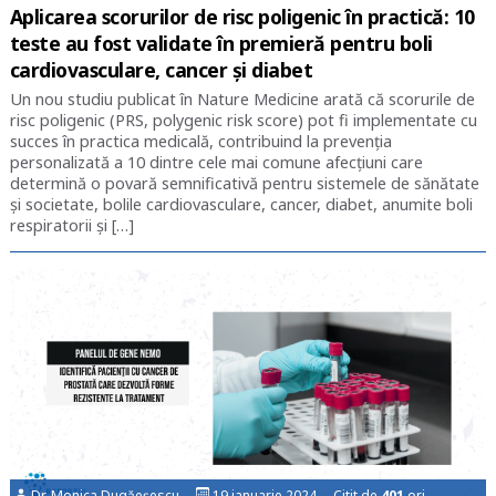
Aplicarea scorurilor de risc poligenic în practică: 10
teste au fost validate în premieră pentru boli
cardiovasculare, cancer și diabet
Un nou studiu publicat în Nature Medicine arată că scorurile de
risc poligenic (PRS, polygenic risk score) pot fi implementate cu
succes în practica medicală, contribuind la prevenţia
personalizată a 10 dintre cele mai comune afecțiuni care
determină o povară semnificativă pentru sistemele de sănătate
şi societate, bolile cardiovasculare, cancer, diabet, anumite boli
respiratorii și […]
Dr. Monica Dugăeșescu
19 ianuarie 2024 Citit de
401
ori