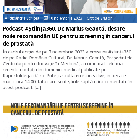
Ruxandra Schitea
10 noiembrie 2023 Citit de
343
ori
Podcast #Știința360. Dr. Marius Geantă, despre
noile recomandări UE pentru screening în cancerul
de prostată
În cadrul ediției de pe 7 noiembrie 2023 a emisiunii #știința360
de pe Radio România Cultural, Dr. Marius Geantă, Președintele
Centrului pentru Inovație în Medicină, a comentat cele mai
recente noutăți din domeniul medical publicate pe
Raportuldegardă.ro. Puteți asculta emisiunea live, în fiecare
marți, ora 14:00. Iată care sunt știrile săptămânii comentate în
acest podcast: […]