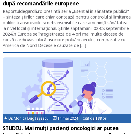
după recomandările europene
Raportuldegardă.ro prezintă seria „Esențial în sănătate publică”
– sinteza știrilor care chiar contează pentru controlul și limitarea
bolilor transmisibile și netransmisibile care amenință sănătatea
la nivel local și internațional. Știrile săptămânii 02-08 septembrie
2024În Europa se înregistrează de 4 ori mai multe decese de
cauză cardiovasculară asociate poluării aerului, comparativ cu
America de Nord Decesele cauzate de […]
Dr. Monica Dugăeșescu
14 mai 2024 Citit de
188
ori
STUDIU. Mai mulți pacienți oncologici ar putea