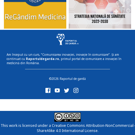
Am început cu un curs, “Comunicarea inovației, inovație în comunicare”. Și am
continuat cu
Raportuldegarda.ro
, primul portal de comunicare a inovației în
medicină din România.
©2026 Raportul de gardă
This work is licensed under a
Creative Commons Attribution-NonCommercial-
ShareAlike 4.0 International License
.