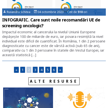
Ruxandra Schitea
04 octombrie 2023 Citit de
510
ori
INFOGRAFIC. Care sunt noile recomandări UE de
screening oncologic?
Impactul economic al cancerului la nivelul Uniunii Europene
depășește 100 de miliarde de euro, iar povara resimțită la nivel
individual este dificil de cuantificat. În România, 1 din 2 persoane
diagnosticate cu cancer este de vârstă activă (sub 65 de ani),
comparativ cu 1 din 3 persoane în statele din Vestul Europei, iar
această statistică […]
«
1
2
3
4
5
6
»
ALTE RESURSE