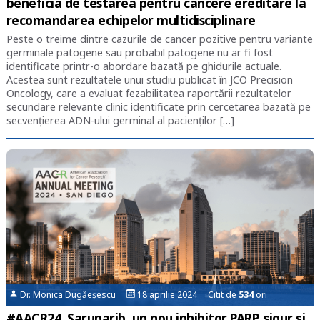
beneficia de testarea pentru cancere ereditare la
recomandarea echipelor multidisciplinare
Peste o treime dintre cazurile de cancer pozitive pentru variante
germinale patogene sau probabil patogene nu ar fi fost
identificate printr-o abordare bazată pe ghidurile actuale.
Acestea sunt rezultatele unui studiu publicat în JCO Precision
Oncology, care a evaluat fezabilitatea raportării rezultatelor
secundare relevante clinic identificate prin cercetarea bazată pe
secvenţierea ADN-ului germinal al pacienţilor […]
Dr. Monica Dugăeșescu
18 aprilie 2024 Citit de
534
ori
#AACR24. Saruparib, un nou inhibitor PARP, sigur și