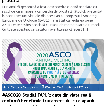
prostată
Prin analiză genomică a fost descoperită o genă asociată cu
riscul de diseminare a cancerului de prostată. Studiul, prezentat
în cadrul sesiunii virtuale din acest an a Congresului Societății
Europene de Urologie (EAU20), a arătat că reglarea genei
AZIN1 este strâns asociată cu riscul de metastazare a tumorii.
Cu toate acestea, cercetătorii avertizează că acest […]
Dr. Carmina Georgescu
06 iunie 2020 Citit de
2976
ori
#ASCO20. Studiul TAPUR: date din viața reală
confirmă beneficiile tratamentului cu olaparib