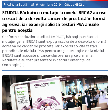
Adriana Boată
19 noiembrie 2019 Citit de
4302
ori
STUDIU. Bărbații cu mutații la nivelul BRCA2 au risc
crescut de a dezvolta cancer de prostată în formă
agresivă, iar experții solicită testări PSA anuale
pentru aceștia
Conform concluziilor studiului IMPACT, bărbații purtători ai
mutației genei BRCA2 sunt expuși riscului de a dezvolta o formă
agresivă de cancer de prostată, iar experții solicită testări
periodice ale nivelului PSA pentru aceștia. Mutațiile de la nivelul
BRCA2 sunt asociate și cancerului ovarian și celui mamar.
Rezultatele au fost prezentate în cadrul Conferinței de
Oncologie […]