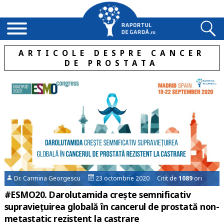
ARTICOLE DESPRE CANCER
DE PROSTATA
Dr. Carmina Georgescu
23 octombrie 2020 Citit de
1089
ori
#ESMO20. Darolutamida crește semnificativ
supraviețuirea globală în cancerul de prostată non-
metastatic rezistent la castrare