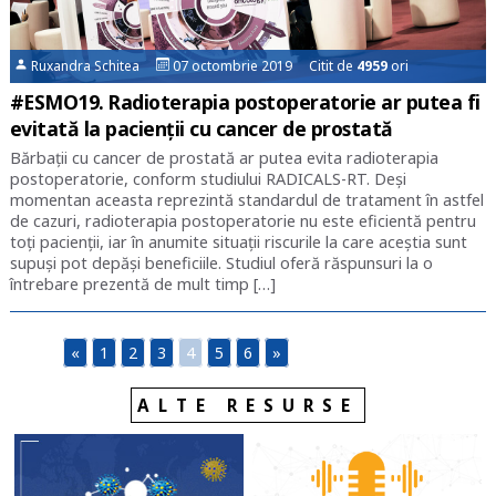
Ruxandra Schitea
07 octombrie 2019 Citit de
4959
ori
#ESMO19. Radioterapia postoperatorie ar putea fi
evitată la pacienții cu cancer de prostată
Bărbații cu cancer de prostată ar putea evita radioterapia
postoperatorie, conform studiului RADICALS-RT. Deși
momentan aceasta reprezintă standardul de tratament în astfel
de cazuri, radioterapia postoperatorie nu este eficientă pentru
toți pacienții, iar în anumite situații riscurile la care aceștia sunt
supuși pot depăși beneficiile. Studiul oferă răspunsuri la o
întrebare prezentă de mult timp […]
«
1
2
3
4
5
6
»
ALTE RESURSE