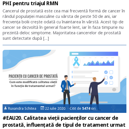
PHI pentru triajul RMN
Cancerul de prostată este cea mai frecventă formă de cancer în
rândul populației masculine cu vârsta de peste 50 de ani, iar
frecvența bolii crește odată cu înaintarea în vârstă. Acest tip de
cancer se dezvoltă în general foarte lent, iar în faza timpurie nu
prezintă deloc simptome. Majoritatea cancerelor de prostată
sunt detectate după […]
Ruxandra Schitea
22 iulie 2020 Citit de
5474
ori
#EAU20. Calitatea vieții pacienților cu cancer de
prostată, influențată de tipul de tratament urmat