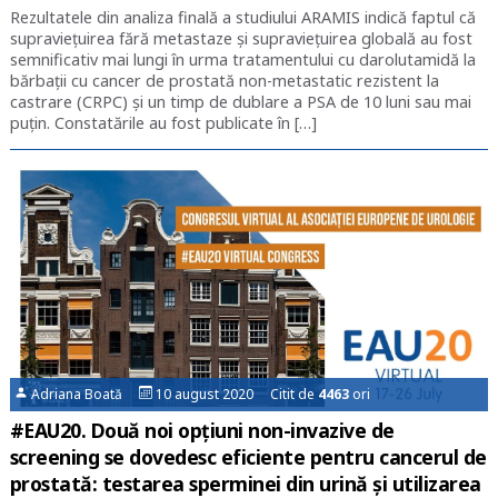
Rezultatele din analiza finală a studiului ARAMIS indică faptul că
supraviețuirea fără metastaze și supraviețuirea globală au fost
semnificativ mai lungi în urma tratamentului cu darolutamidă la
bărbații cu cancer de prostată non-metastatic rezistent la
castrare (CRPC) și un timp de dublare a PSA de 10 luni sau mai
puțin. Constatările au fost publicate în […]
Adriana Boată
10 august 2020 Citit de
4463
ori
#EAU20. Două noi opțiuni non-invazive de
screening se dovedesc eficiente pentru cancerul de
prostată: testarea sperminei din urină și utilizarea