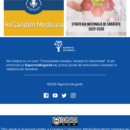
Am început cu un curs, “Comunicarea inovației, inovație în comunicare”. Și am
continuat cu
Raportuldegarda.ro
, primul portal de comunicare a inovației în
medicină din România.
©2026 Raportul de gardă
This work is licensed under a
Creative Commons Attribution-NonCommercial-