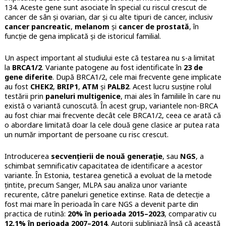
134. Aceste gene sunt asociate în special cu riscul crescut de
cancer de sân și ovarian, dar și cu alte tipuri de cancer, inclusiv
cancer pancreatic
,
melanom
și
cancer de prostată
, în
funcție de gena implicată și de istoricul familial.
Un aspect important al studiului este că testarea nu s-a limitat
la
BRCA1/2
. Variante patogene au fost identificate în
23 de
gene diferite
. După BRCA1/2, cele mai frecvente gene implicate
au fost
CHEK2
,
BRIP1
,
ATM
și
PALB2
. Acest lucru susține rolul
testării prin
paneluri multigenice
, mai ales în familiile în care nu
există o variantă cunoscută. În acest grup, variantele non-BRCA
au fost chiar mai frecvente decât cele BRCA1/2, ceea ce arată că
o abordare limitată doar la cele două gene clasice ar putea rata
un număr important de persoane cu risc crescut.
Introducerea
secvențierii de nouă generație
, sau
NGS
, a
schimbat semnificativ capacitatea de identificare a acestor
variante. În Estonia, testarea genetică a evoluat de la metode
țintite, precum Sanger, MLPA sau analiza unor variante
recurente, către paneluri genetice extinse. Rata de detecție a
fost mai mare în perioada în care NGS a devenit parte din
practica de rutină:
20% în perioada 2015–2023
, comparativ cu
12,1% în perioada 2007–2014
. Autorii subliniază însă că această