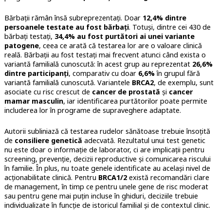
Bărbații rămân însă subreprezentați. Doar
12,4% dintre
persoanele testate au fost bărbați
. Totuși, dintre cei 430 de
bărbați testați,
34,4% au fost purtători ai unei variante
patogene
, ceea ce arată că testarea lor are o valoare clinică
reală. Bărbații au fost testați mai frecvent atunci când exista o
variantă familială cunoscută: în acest grup au reprezentat
26,6%
dintre participanți
, comparativ cu doar
6,6%
în grupul fără
variantă familială cunoscută. Variantele
BRCA2
, de exemplu, sunt
asociate cu risc crescut de
cancer de prostată
și
cancer
mamar masculin
, iar identificarea purtătorilor poate permite
includerea lor în programe de supraveghere adaptate.
Autorii subliniază că testarea rudelor sănătoase trebuie însoțită
de
consiliere genetică
adecvată. Rezultatul unui test genetic
nu este doar o informație de laborator, ci are implicații pentru
screening, prevenție, decizii reproductive și comunicarea riscului
în familie. În plus, nu toate genele identificate au același nivel de
acționabilitate clinică. Pentru
BRCA1/2
există recomandări clare
de management, în timp ce pentru unele gene de risc moderat
sau pentru gene mai puțin incluse în ghiduri, deciziile trebuie
individualizate în funcție de istoricul familial și de contextul clinic.