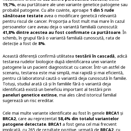
19,7%
, erau purtătoare ale unei variante genetice patogene sau
probabil patogene. Cu alte cuvinte, aproape
1 din 5 rude
sănătoase testate
avea o modificare genetică relevantă
pentru riscul de cancer. Proporția a fost mult mai mare în cazul
persoanelor care aveau deja o variantă familială cunoscută:
41,8% dintre acestea au fost confirmate ca purtătoare
. În
schimb, în grupul fără o variantă familială cunoscută, rata de
detecție a fost de
8%
.
Această diferență confirmă utilitatea
testării în cascadă
, adică
testarea rudelor biologice după identificarea unei variante
patogene la un pacient diagnosticat cu cancer. Într-un astfel de
scenariu, testarea este mai simplă, mai rapidă și mai eficientă,
pentru că laboratorul caută o variantă deja cunoscută în familie.
Totuși, studiul arată că și în familiile fără o variantă deja
identificată există un beneficiu important al testării prin
paneluri genetice extinse
, mai ales când istoricul familial
sugerează un risc ereditar.
Cele mai multe variante identificate au fost în genele
BRCA1
și
BRCA2
, care au reprezentat
58,4% din totalul variantelor
patogene detectate
.
BRCA1
a fost gena cel mai frecvent
implicată, cu 265 de rezultate pozitive, urmată de
BRCA2
, cu