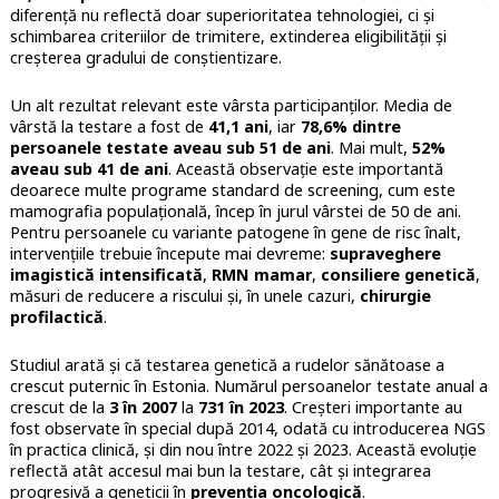
diferență nu reflectă doar superioritatea tehnologiei, ci și
schimbarea criteriilor de trimitere, extinderea eligibilității și
creșterea gradului de conștientizare.
Un alt rezultat relevant este vârsta participanților. Media de
vârstă la testare a fost de
41,1 ani
, iar
78,6% dintre
persoanele testate aveau sub 51 de ani
. Mai mult,
52%
aveau sub 41 de ani
. Această observație este importantă
deoarece multe programe standard de screening, cum este
mamografia populațională, încep în jurul vârstei de 50 de ani.
Pentru persoanele cu variante patogene în gene de risc înalt,
intervențiile trebuie începute mai devreme:
supraveghere
imagistică intensificată
,
RMN mamar
,
consiliere genetică
,
măsuri de reducere a riscului și, în unele cazuri,
chirurgie
profilactică
.
Studiul arată și că testarea genetică a rudelor sănătoase a
crescut puternic în Estonia. Numărul persoanelor testate anual a
crescut de la
3 în 2007
la
731 în 2023
. Creșteri importante au
fost observate în special după 2014, odată cu introducerea NGS
în practica clinică, și din nou între 2022 și 2023. Această evoluție
reflectă atât accesul mai bun la testare, cât și integrarea
progresivă a geneticii în
prevenția oncologică
.