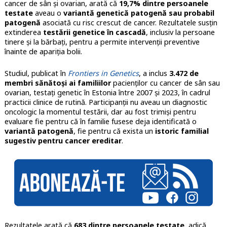
cancer de sân și ovarian, arată că
19,7% dintre persoanele
testate
aveau o
variantă genetică patogenă sau probabil
patogenă
asociată cu risc crescut de cancer. Rezultatele susțin
extinderea
testării genetice în cascadă
, inclusiv la persoane
tinere și la bărbați, pentru a permite intervenții preventive
înainte de apariția bolii.
Studiul, publicat în
Frontiers in Genetics
, a inclus
3.472 de
membri sănătoși ai familiilor
pacienților cu cancer de sân sau
ovarian, testați genetic în Estonia între 2007 și 2023, în cadrul
practicii clinice de rutină. Participanții nu aveau un diagnostic
oncologic la momentul testării, dar au fost trimiși pentru
evaluare fie pentru că în familie fusese deja identificată o
variantă patogenă
, fie pentru că exista un
istoric familial
sugestiv pentru cancer ereditar
.
Rezultatele arată că
683 dintre persoanele testate
, adică