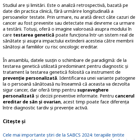
Studiul are și limitări. Este o analiză retrospectivă, bazată pe
date din practica clinică, fără urmărire longitudinală a
persoanelor testate. Prin urmare, nu arată direct câte cazuri de
cancer au fost prevenite sau detectate mai devreme ca urmare
a testării. Totuși, oferă o imagine valoroasă asupra modului în
care
testarea genetică
poate funcționa într-un sistem real de
sănătate și asupra impactului extinderii acesteia către membrii
sănătoși ai familiilor cu risc oncologic ereditar.
În ansamblu, datele susțin o schimbare de paradigmă: de la
testarea genetică utilizată predominant pentru diagnostic și
tratament la testarea genetică folosită ca instrument de
prevenție personalizată
. Identificarea unei variante patogene
la o persoană sănătoasă nu înseamnă că aceasta va dezvolta
sigur cancer, dar oferă timp pentru
supraveghere
personalizată
și decizii preventive informate. Pentru
cancerul
ereditar de sân și ovarian
, acest timp poate face diferența
între diagnostic tardiv și prevenție activă.
Citește și
Cele mai importante știri de la SABCS 2024: terapiile țintite