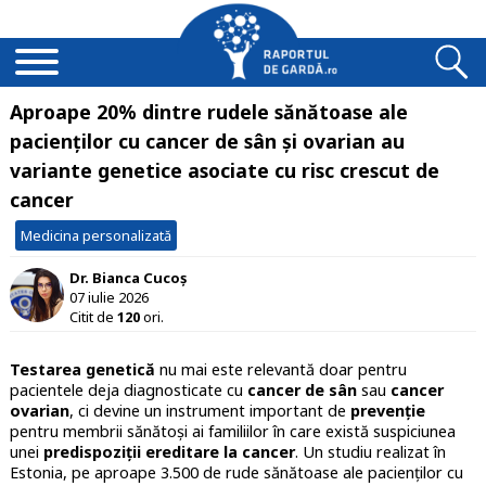
Aproape 20% dintre rudele sănătoase ale
pacienților cu cancer de sân și ovarian au
variante genetice asociate cu risc crescut de
cancer
Medicina personalizată
Dr. Bianca Cucoș
07 iulie 2026
Citit de
120
ori.
Testarea genetică
nu mai este relevantă doar pentru
pacientele deja diagnosticate cu
cancer de sân
sau
cancer
ovarian
, ci devine un instrument important de
prevenție
pentru membrii sănătoși ai familiilor în care există suspiciunea
unei
predispoziții ereditare la cancer
. Un studiu realizat în
Estonia, pe aproape 3.500 de rude sănătoase ale pacienților cu