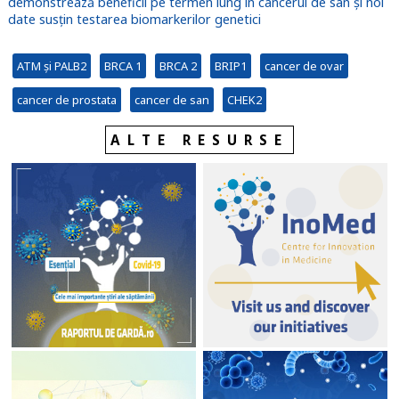
demonstrează beneficii pe termen lung în cancerul de sân și noi
date susțin testarea biomarkerilor genetici
ATM și PALB2
BRCA 1
BRCA 2
BRIP1
cancer de ovar
cancer de prostata
cancer de san
CHEK2
ALTE RESURSE