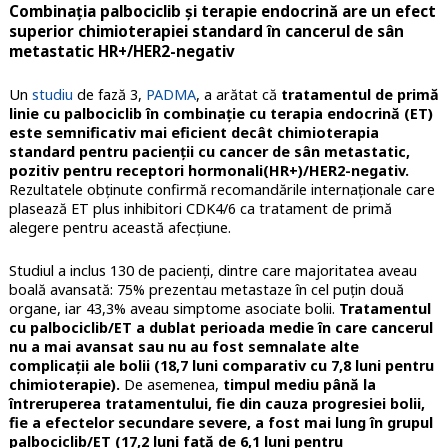
Combinația palbociclib și terapie endocrină are un efect
superior chimioterapiei standard în cancerul de sân
metastatic HR+/HER2-negativ
Un
studiu
de fază 3,
PADMA
, a arătat că
tratamentul de primă
linie cu palbociclib în combinație cu terapia endocrină (ET)
este semnificativ mai eficient decât chimioterapia
standard
pentru pacienții cu cancer de sân metastatic,
pozitiv pentru receptori hormonali(HR+)/HER2-negativ.
Rezultatele obținute confirmă recomandările internaționale care
plasează ET plus inhibitori CDK4/6 ca tratament de primă
alegere pentru această afecțiune.
Studiul a inclus 130 de pacienți, dintre care majoritatea aveau
boală avansată: 75% prezentau metastaze în cel puțin două
organe, iar 43,3% aveau simptome asociate bolii.
Tratamentul
cu palbociclib/ET a dublat perioada medie în care cancerul
nu a mai avansat sau nu au fost semnalate alte
complicații ale bolii (18,7 luni comparativ cu 7,8 luni pentru
chimioterapie).
De asemenea,
timpul mediu până la
întreruperea tratamentului, fie din cauza progresiei bolii,
fie a efectelor secundare severe, a fost mai lung în grupul
palbociclib/ET (17,2 luni față de 6,1 luni pentru