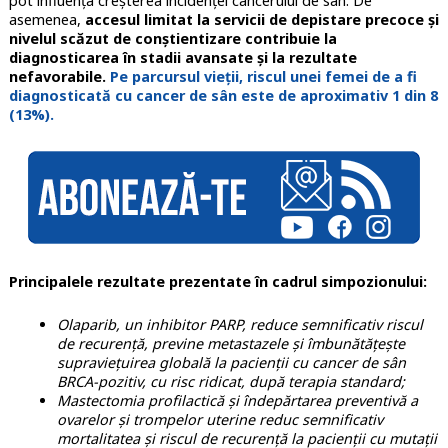
pot influența creșterea incidenței cancerului de sân. De
asemenea,
accesul limitat la servicii de depistare precoce și
nivelul scăzut de conștientizare contribuie la
diagnosticarea în stadii avansate și la rezultate
nefavorabile.
Pe parcursul vieții, riscul unei femei de a fi
diagnosticată cu cancer de sân este de aproximativ 1 din 8
(13%).
Principalele rezultate prezentate în cadrul simpozionului:
Olaparib, un inhibitor PARP, reduce semnificativ riscul
de recurență, previne metastazele și îmbunătățește
supraviețuirea globală la pacienții cu cancer de sân
BRCA-pozitiv, cu risc ridicat, după terapia standard;
Mastectomia profilactică și îndepărtarea preventivă a
ovarelor și trompelor uterine reduc semnificativ
mortalitatea și riscul de recurență la pacienții cu mutații