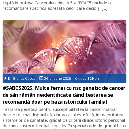
Luptă împotriva Cancerului ediția a 5-a (ECAC5) include o
recomandare specifică adresată celor care decid și […]
Dr. Bianca Cucoș
04 ianuarie 2026 Citit de
129
ori
#SABCS2025. Multe femei cu risc genetic de cancer
de sân rămân neidentificate când testarea se
recomandă doar pe baza istoricului familial
Testarea genetică pentru susceptibilitatea la cancer mamar
devine tot mai disponibilă, dar accesul este încă, în majoritatea
sistemelor de sănătate, ghidat de criterii clinice: istoric personal
de cancer, istoric familial sugestiv (în special rude de gradul I sau