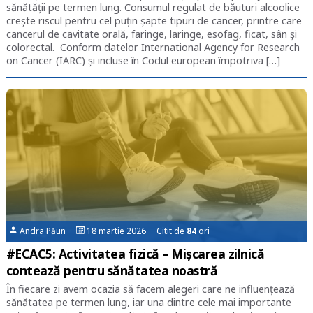
sănătății pe termen lung. Consumul regulat de băuturi alcoolice
crește riscul pentru cel puțin șapte tipuri de cancer, printre care
cancerul de cavitate orală, faringe, laringe, esofag, ficat, sân și
colorectal. Conform datelor International Agency for Research
on Cancer (IARC) și incluse în Codul european împotriva […]
Andra Păun
18 martie 2026 Citit de
84
ori
#ECAC5: Activitatea fizică – Mișcarea zilnică
contează pentru sănătatea noastră
În fiecare zi avem ocazia să facem alegeri care ne influențează
sănătatea pe termen lung, iar una dintre cele mai importante