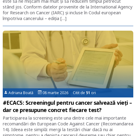
este să ne mișcăm mai mult și să reducem timpul petrecut
stând jos. Conform datelor provenite de la International Agency
for Research on Cancer (IARC) și incluse în Codul european
împotriva cancerului – ediția […]
Adriana Boată
08 martie 2026 Citit de
51
ori
#ECAC5: Screeningul pentru cancer salvează vieți –
dar ce presupune concret fiecare test?
Participarea la screening este una dintre cele mai importante
recomandări din European Code Against Cancer (Recomandarea
14). Ideea este simplă: mergi la testări chiar dacă nu ai
simptome, pentru a depista cancerul devreme sau chiar pentru