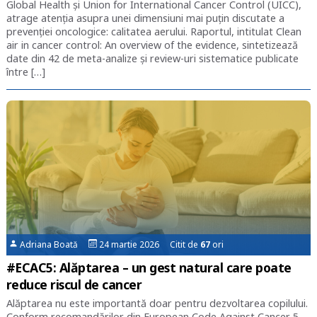
Global Health și Union for International Cancer Control (UICC),
atrage atenția asupra unei dimensiuni mai puțin discutate a
prevenției oncologice: calitatea aerului. Raportul, intitulat Clean
air in cancer control: An overview of the evidence, sintetizează
date din 42 de meta-analize și review-uri sistematice publicate
între […]
Adriana Boată
24 martie 2026 Citit de
67
ori
#ECAC5: Alăptarea – un gest natural care poate
reduce riscul de cancer
Alăptarea nu este importantă doar pentru dezvoltarea copilului.
Conform recomandărilor din European Code Against Cancer 5