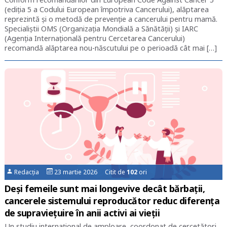
(ediția 5 a Codului European împotriva Cancerului), alăptarea
reprezintă și o metodă de prevenție a cancerului pentru mamă.
Specialiștii OMS (Organizația Mondială a Sănătății) și IARC
(Agenția Internațională pentru Cercetarea Cancerului)
recomandă alăptarea nou-născutului pe o perioadă cât mai […]
Redacția
23 martie 2026 Citit de
102
ori
Deși femeile sunt mai longevive decât bărbații,
cancerele sistemului reproducător reduc diferența
de supraviețuire în anii activi ai vieții
Un studiu internațional de amploare, coordonat de cercetători