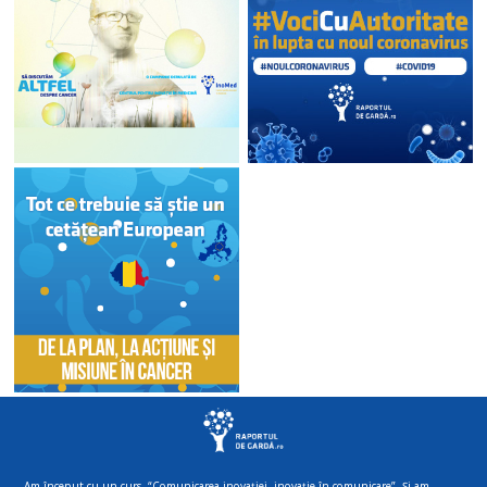
Am început cu un curs, “Comunicarea inovației, inovație în comunicare”. Și am