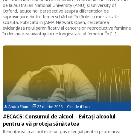
de la Australian National University (ANU) și University of
Oxford, aduce noi perspective asupra diferențelor de
supraviețuire dintre femei și bărbați în țările cu mortalitate
scăzută. Publicată în JAMA Network Open, cercetarea
evidențiază rolul semnificativ al cancerelor reproductive feminine
în diminuarea avantajului de longevitate al femeilor. În […]
Andra Păun
22 martie 2026 Citit de
61
ori
#ECAC5: Consumul de alcool – Evitați alcoolul
pentru a vă proteja sănătatea
Renunțarea la alcool este un pas esențial pentru protejarea