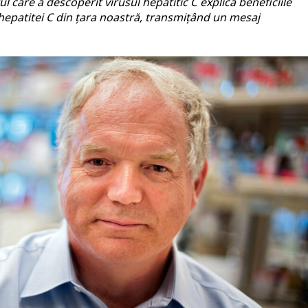
l care a descoperit virusul hepatitic C explică beneficiile
 hepatitei C din țara noastră, transmițând un mesaj