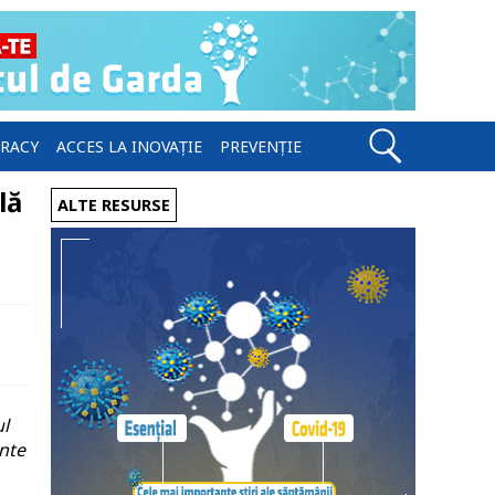
ERACY
ACCES LA INOVAȚIE
PREVENȚIE
lă
ALTE RESURSE
ul
ente