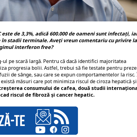
C este de 3,3%, adic
ă 600.000 de oameni sunt infectați, ia
 în stadii terminale.
Aveți vreun comentariu cu privire la
gimul interferon free?
ul pe scară largă. Pentru că dacă identifici majoritatea
za progresia bolii. Astfel, trebui să fie testate pentru prez
fuzii de sânge, sau care se expun comportamentelor la risc. 
C există măsuri care pot minimiza riscul de ciroza hepatică și
 creșterea consumului de cafea, două studii internațion
cad riscul de fibroză și cancer hepatic.