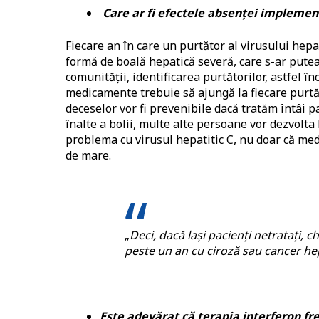
Care ar fi efectele absenț
ei implemen
Fiecare an în care un purtător al virusului hepa
formă de boală hepatică severă, care s-ar pute
comunității, identificarea purtătorilor, astfel în
medicamente trebuie să ajungă la fiecare purtăto
deceselor vor fi prevenibile dacă tratăm întâi p
înalte a bolii, multe alte persoane vor dezvolt
problema cu virusul hepatitic C, nu doar că med
de mare.
„
Deci, dacă lași pacienți netratați, c
peste un an cu ciroză sau cancer hep
Este adevărat că terapia interferon fr