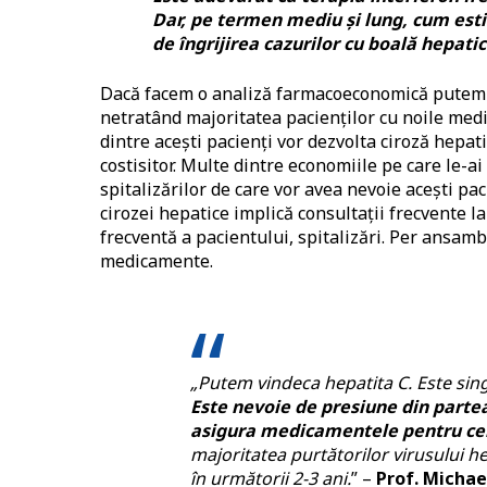
Dar, pe termen mediu și lung, cum esti
de îngrijirea cazurilor cu boală hepatic
Dacă facem o analiză farmacoeconomică putem t
netratând majoritatea pacienților cu noile medi
dintre acești pacienți vor dezvolta ciroză hepat
costisitor. Multe dintre economiile pe care le-ai
spitalizărilor de care vor avea nevoie acești pa
cirozei hepatice implică consultații frecvente l
frecventă a pacientului, spitalizări. Per ansamb
medicamente.
„Putem vindeca hepatita C. Este sing
Este nevoie de presiune din partea
asigura medicamentele pentru cei
majoritatea purtătorilor virusului h
în următorii 2-3 ani.
” –
Prof. Micha