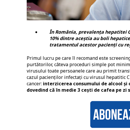
În Româ
nia, prevalen
ț
a hepatitei 
10% dintre aceștia au boli hepatice
tratamentul acestor pacienți cu re
Primul lucru pe care îl recomand este screening-
purtătorilor, câteva proceduri simple pot minimi
virusului toate persoanele care au primit trans
cazul pacienților infectați cu virusul hepatitic 
cancer:
interzicerea consumului de alcool și
dovedind că în medie 3 cești de cafea pe zi s