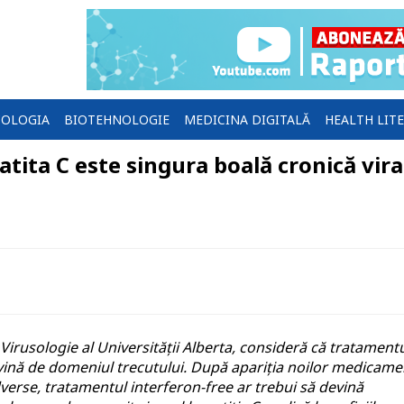
OLOGIA
BIOTEHNOLOGIE
MEDICINA DIGITALĂ
HEALTH LIT
tita C este singura boală cronică vira
irusologie al Universității Alberta, consideră că tratament
evină de domeniul trecutului. După apariția noilor medicam
dverse, tratamentul interferon-free ar trebui să devină