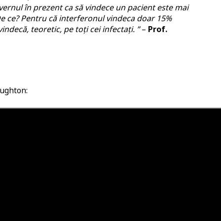
uvernul în prezent ca să vindece un pacient este mai
De ce? Pentru că interferonul vindeca doar 15%
decă, teoretic, pe toți cei infectați. ”
–
Prof.
oughton: