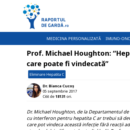
MEDICINA PERSONALIZATĂ
IMUNO-ONC
Prof. Michael Houghton: “Hepa
care poate fi vindecată”
Eliminare Hepatita C
Dr. Bianca Cucoș
05 septembrie 2017
Citit de
18131
ori.
Dr. Michael Houghton, de la Departamentul de V
cu interferon pentru hepatita C ar trebui să d
care pot vindeca această infecție fără reacții a