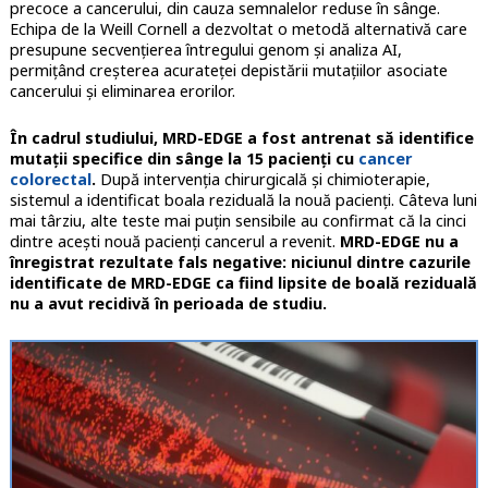
precoce a cancerului, din cauza semnalelor reduse în sânge.
Echipa de la Weill Cornell a dezvoltat o metodă alternativă care
presupune secvențierea întregului genom și analiza AI,
permițând creșterea acurateței depistării mutațiilor asociate
cancerului și eliminarea erorilor.
În cadrul studiului, MRD-EDGE a fost antrenat să identifice
mutații specifice din sânge la 15 pacienți cu
cancer
colorectal
.
După intervenția chirurgicală și chimioterapie,
sistemul a identificat boala reziduală la nouă pacienți. Câteva luni
mai târziu, alte teste mai puțin sensibile au confirmat că la cinci
dintre acești nouă pacienți cancerul a revenit.
MRD-EDGE nu a
înregistrat rezultate fals negative: niciunul dintre cazurile
identificate de MRD-EDGE ca fiind lipsite de boală reziduală
nu a avut recidivă în perioada de studiu.