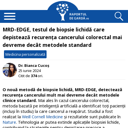
MRD-EDGE, testul de biopsie lichidă care
depistează recurența cancerului colorectal mai
devreme decât metodele standard
Medicina personalizată
Dr. Bianca Cucoș
25 iunie 2024
Citit de
374
ori.
O nouă metodă de biopsie lichidă, MRD-EDGE, detectează
recurența cancerului mult mai devreme decât metodele
clinice standard.
Mai ales în cazul cancerului colorectal,
metoda bazată pe inteligență artificială a identificat toți pacienții
(incluși în studiu) la care cancerul a reapărut. Studiul a fost
realizat la
Weill Cornell Medicine
și rezultatele sunt publicate în
Nature
. Tehnologia ar putea extinde aplicațiile biopsiei lichide,
contribuind la strategiile pentru depistarea precoce a