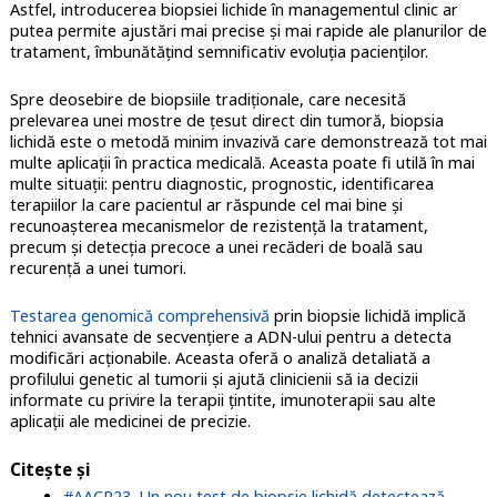
Astfel, introducerea biopsiei lichide în managementul clinic ar
putea permite ajustări mai precise și mai rapide ale planurilor de
tratament, îmbunătățind semnificativ evoluția pacienților.
Spre deosebire de biopsiile tradiționale, care necesită
prelevarea unei mostre de țesut direct din tumoră, biopsia
lichidă este o metodă minim invazivă care demonstrează tot mai
multe aplicații în practica medicală. Aceasta poate fi utilă în mai
multe situații: pentru diagnostic, prognostic, identificarea
terapiilor la care pacientul ar răspunde cel mai bine și
recunoașterea mecanismelor de rezistență la tratament,
precum și detecția precoce a unei recăderi de boală sau
recurență a unei tumori.
Testarea genomică comprehensivă
prin biopsie lichidă implică
tehnici avansate de secvențiere a ADN-ului pentru a detecta
modificări acționabile. Aceasta oferă o analiză detaliată a
profilului genetic al tumorii și ajută clinicienii să ia decizii
informate cu privire la terapii țintite, imunoterapii sau alte
aplicații ale medicinei de precizie.
Citește și
#AACR23. Un nou test de biopsie lichidă detectează