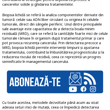
cancerelor solide și ghidarea tratamentelor.
Biopsia lichidă se referă la analiza componentelor derivate din
tumoră: celule sau ADN liber circulant cu originea în celulele
tumorale, direct din sângele periferic. Unul dintre principalele
sale avantaje este capacitatea de a detecta boala minim
reziduală (MRD), care se referă la cantitățile foarte mici de celule
tumorale rămase în organism după tratamentul primar și care
pot provoca recurența cancerului. Prin detectarea precoce a
MRD, biopsia lichidă permite intervenții timpurii și ajustarea
tratamentului, contribuind la îmbunătățirea prognosticului și la
reducerea riscului de recidivă, ceea ce reprezintă un progres
semnificativ în managementul cancerului.
Cu toate acestea, metodele dezvoltate până acum au vizat
adesea seturi mici de mutații, ceea ce împiedică detectarea