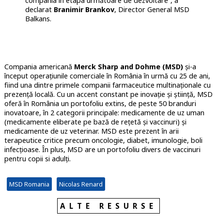
compania în etapa următoare de dezvoltare”, a
declarat
Branimir Brankov
, Director General MSD
Balkans.
Compania americană
Merck Sharp and Dohme (MSD)
și-a
început operațiunile comerciale în România în urmă cu 25 de ani,
fiind una dintre primele companii farmaceutice multinaţionale cu
prezenţă locală. Cu un accent constant pe inovaţie şi ştiinţă, MSD
oferă în România un portofoliu extins, de peste 50 branduri
inovatoare, în 2 categorii principale: medicamente de uz uman
(medicamente eliberate pe bază de reţetă şi vaccinuri) şi
medicamente de uz veterinar. MSD este prezent în arii
terapeutice critice precum oncologie, diabet, imunologie, boli
infecțioase. În plus, MSD are un portofoliu divers de vaccinuri
pentru copii si adulţi.
MSD Romania
Nicolas Renard
ALTE RESURSE