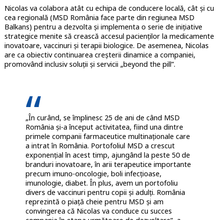
Nicolas va colabora atât cu echipa de conducere locală, cât și cu
cea regională (MSD România face parte din regiunea MSD
Balkans) pentru a dezvolta și implementa o serie de inițiative
strategice menite să crească accesul pacienților la medicamente
inovatoare, vaccinuri și terapii biologice. De asemenea, Nicolas
are ca obiectiv continuarea creșterii dinamice a companiei,
promovând inclusiv soluții și servicii „beyond the pill”.
„În curând, se împlinesc 25 de ani de când MSD
România și-a început activitatea, fiind una dintre
primele companii farmaceutice multinaţionale care
a intrat în România. Portofoliul MSD a crescut
exponențial în acest timp, ajungând la peste 50 de
branduri inovatoare, în arii terapeutice importante
precum imuno-oncologie, boli infecțioase,
imunologie, diabet. În plus, avem un portofoliu
divers de vaccinuri pentru copii și adulți. România
reprezintă o piață cheie pentru MSD și am
convingerea că Nicolas va conduce cu succes