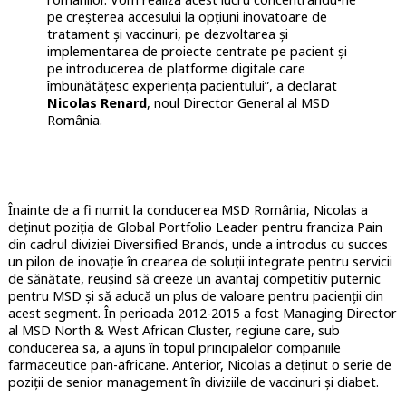
pe creșterea accesului la opțiuni inovatoare de
tratament și vaccinuri, pe dezvoltarea și
implementarea de proiecte centrate pe pacient și
pe introducerea de platforme digitale care
îmbunătățesc experiența pacientului”, a declarat
Nicolas Renard
, noul Director General al MSD
România.
Înainte de a fi numit la conducerea MSD România, Nicolas a
deținut poziția de Global Portfolio Leader pentru franciza Pain
din cadrul diviziei Diversified Brands, unde a introdus cu succes
un pilon de inovație în crearea de soluții integrate pentru servicii
de sănătate, reușind să creeze un avantaj competitiv puternic
pentru MSD și să aducă un plus de valoare pentru pacienții din
acest segment. În perioada 2012-2015 a fost Managing Director
al MSD North & West African Cluster, regiune care, sub
conducerea sa, a ajuns în topul principalelor companiile
farmaceutice pan-africane. Anterior, Nicolas a deținut o serie de
poziții de senior management în diviziile de vaccinuri și diabet.