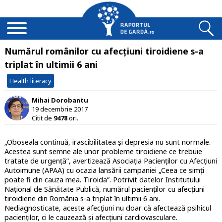
Numărul românilor cu afecțiuni tiroidiene s-a
triplat în ultimii 6 ani
Health literacy
Mihai Dorobantu
19 decembrie 2017
Citit de
9478
ori.
„Oboseala continuă, irascibilitatea și depresia nu sunt normale.
Acestea sunt semne ale unor probleme tiroidiene ce trebuie
tratate de urgență”, avertizează Asociația Pacienților cu Afecțiuni
Autoimune (APAA) cu ocazia lansării campaniei „Ceea ce simți
poate fi din cauza mea. Tiroida”. Potrivit datelor Institutului
Național de Sănătate Publică, numărul pacienților cu afecțiuni
tiroidiene din România s-a triplat în ultimii 6 ani.
Nediagnosticate, aceste afecțiuni nu doar că afectează psihicul
pacienților, ci le cauzează și afecțiuni cardiovasculare.