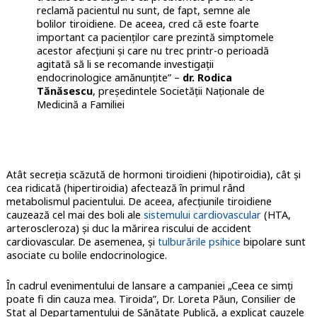
reclamă pacientul nu sunt, de fapt, semne ale
bolilor tiroidiene. De aceea, cred că este foarte
important ca pacienților care prezintă simptomele
acestor afecțiuni și care nu trec printr-o perioadă
agitată să li se recomande investigații
endocrinologice amănunțite” –
dr. Rodica
Tănăsescu
, președintele Societății Naționale de
Medicină a Familiei
Atât secreția scăzută de hormoni tiroidieni (hipotiroidia), cât și
cea ridicată (hipertiroidia) afectează în primul rând
metabolismul pacientului. De aceea, afecțiunile tiroidiene
cauzează cel mai des boli ale
sistemului cardiovascular
(HTA,
arteroscleroza) și duc la mărirea riscului de accident
cardiovascular. De asemenea, și
tulburările psihice
bipolare sunt
asociate cu bolile endocrinologice.
În cadrul evenimentului de lansare a campaniei „Ceea ce simți
poate fi din cauza mea. Tiroida”, Dr. Loreta Păun, Consilier de
Stat al Departamentului de Sănătate Publică, a explicat cauzele