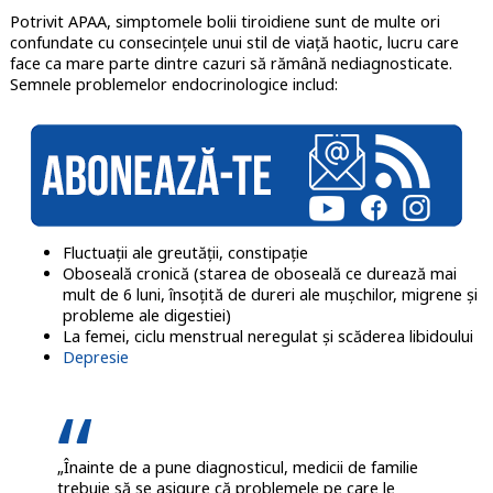
Potrivit APAA, simptomele bolii tiroidiene sunt de multe ori
confundate cu consecințele unui stil de viață haotic, lucru care
face ca mare parte dintre cazuri să rămână nediagnosticate.
Semnele problemelor endocrinologice includ:
Fluctuații ale greutății, constipație
Oboseală cronică (starea de oboseală ce durează mai
mult de 6 luni, însoțită de dureri ale mușchilor, migrene și
probleme ale digestiei)
La femei, ciclu menstrual neregulat și scăderea libidoului
Depresie
„Înainte de a pune diagnosticul, medicii de familie
trebuie să se asigure că problemele pe care le