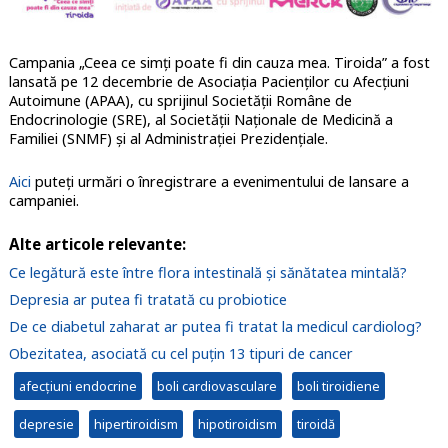
Campania „Ceea ce simți poate fi din cauza mea. Tiroida” a fost
lansată pe 12 decembrie de Asociația Pacienților cu Afecțiuni
Autoimune (APAA), cu sprijinul Societății Române de
Endocrinologie (SRE), al Societății Naționale de Medicină a
Familiei (SNMF) și al Administrației Prezidențiale.
Aici
puteți urmări o înregistrare a evenimentului de lansare a
campaniei.
Alte articole relevante:
Ce legătură este între flora intestinală și sănătatea mintală?
Depresia ar putea fi tratată cu probiotice
De ce diabetul zaharat ar putea fi tratat la medicul cardiolog?
Obezitatea, asociată cu cel puțin 13 tipuri de cancer
afecțiuni endocrine
boli cardiovasculare
boli tiroidiene
depresie
hipertiroidism
hipotiroidism
tiroidă