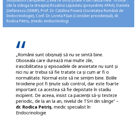
Susținătorii campaniei „Ceea ce simți poate fi din cauza mea. Tiroida”:
(de la stânga la dreapta) Rozalina Lăpădatu (președinte APAA), Daniela
Ștefănescu (SNMF), Prof. Dr. Cătălina Poiană (Societatea Română de
Endocrinologie), Conf. Dr. Loreta Păun (Consilier prezidențial), dr.
Rodica Petriș, (medic endocrinolog)
„Românii sunt obișnuiți să nu se simtă bine.
Oboseala care durează mai multe zile,
irascibilitatea și episoadele de anxietate nu sunt și
nici nu ar trebui să fie tratate ca și cum ar fi o
normalitate. Normal este să ne simțim bine. Bolile
tiroidiene pot fi ținute sub control, dar este foarte
important ca acestea să fie depistate în stadiu
incipient. De aceea, insist ca pacienții să-și testeze
periodic, de la an la an, nivelul de TSH din sânge” –
dr. Rodica Petriș
, medic specialist în
Endocrinologie