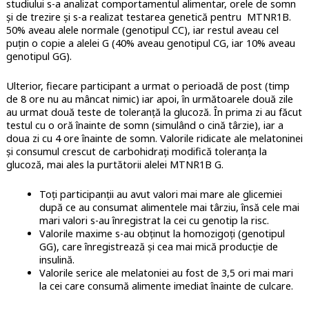
studiului s-a analizat comportamentul alimentar, orele de somn
și de trezire și s-a realizat testarea genetică pentru MTNR1B.
50% aveau alele normale (genotipul CC), iar restul aveau cel
puțin o copie a alelei G (40% aveau genotipul CG, iar 10% aveau
genotipul GG).
Ulterior, fiecare participant a urmat o perioadă de post (timp
de 8 ore nu au mâncat nimic) iar apoi, în următoarele două zile
au urmat două teste de toleranță la glucoză. În prima zi au făcut
testul cu o oră înainte de somn (simulând o cină târzie), iar a
doua zi cu 4 ore înainte de somn. Valorile ridicate ale melatoninei
și consumul crescut de carbohidrați modifică toleranța la
glucoză, mai ales la purtătorii alelei MTNR1B G.
Toți participanții au avut valori mai mare ale glicemiei
după ce au consumat alimentele mai târziu, însă cele mai
mari valori s-au înregistrat la cei cu genotip la risc.
Valorile maxime s-au obținut la homozigoți (genotipul
GG), care înregistrează și cea mai mică producție de
insulină.
Valorile serice ale melatoniei au fost de 3,5 ori mai mari
la cei care consumă alimente imediat înainte de culcare.