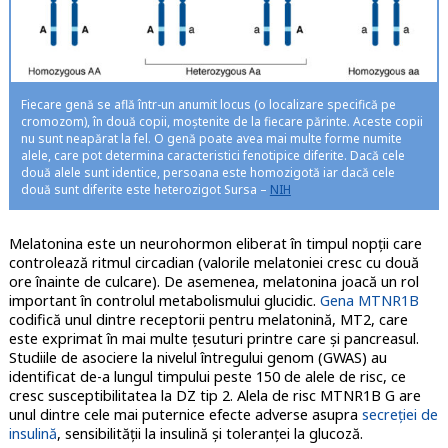
Fiecare genă se află într-un anumit locus (o localizare specifică pe
cromozom), în două copii, moștenite de la fiecare părinte. Aceste copii
nu sunt neapărat la fel. O genă poate avea mai multe forme numite
alele, care pot determina caracteristici fenotipice diferite. Dacă cele
două alele sunt identice, persoana este homozigotă iar dacă cele
două sunt diferite este heterozigot Sursa –
NIH
Melatonina este un neurohormon eliberat în timpul nopții care
controlează ritmul circadian (valorile melatoniei cresc cu două
ore înainte de culcare). De asemenea, melatonina joacă un rol
important în controlul metabolismului glucidic.
Gena MTNR1B
codifică unul dintre receptorii pentru melatonină, MT2, care
este exprimat în mai multe țesuturi printre care și pancreasul.
Studiile de asociere la nivelul întregului genom (GWAS) au
identificat de-a lungul timpului peste 150 de alele de risc, ce
cresc susceptibilitatea la DZ tip 2. Alela de risc MTNR1B G are
unul dintre cele mai puternice efecte adverse asupra
secreției de
insulină
, sensibilității la insulină și toleranței la glucoză.