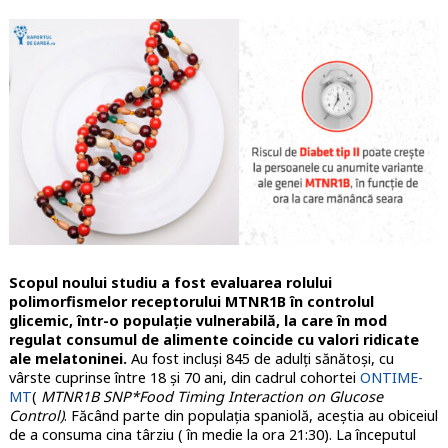
Scopul noului studiu a fost evaluarea rolului
polimorfismelor receptorului MTNR1B în controlul
glicemic, într-o populație vulnerabilă, la care în mod
regulat consumul de alimente coincide cu valori ridicate
ale melatoninei.
Au fost incluși 845 de adulți sănătoși, cu
vârste cuprinse între 18 și 70 ani, din cadrul cohortei
ONTIME-
MT
(
MTNR1B SNP*Food Timing Interaction on Glucose
Control)
. Făcând parte din populația spaniolă, aceștia au obiceiul
de a consuma cina târziu ( în medie la ora 21:30). La începutul