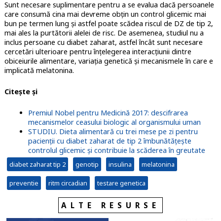
Sunt necesare suplimentare pentru a se evalua dacă persoanele
care consumă cina mai devreme obțin un control glicemic mai
bun pe termen lung și astfel poate scădea riscul de DZ de tip 2,
mai ales la purtătorii alelei de risc. De asemenea, studiul nu a
inclus persoane cu diabet zaharat, astfel încât sunt necesare
cercetări ulterioare pentru înțelegerea interacțiunii dintre
obiceiurile alimentare, variația genetică și mecanismele în care e
implicată melatonina.
Citește și
Premiul Nobel pentru Medicină 2017: descifrarea
mecanismelor ceasului biologic al organismului uman
STUDIU. Dieta alimentară cu trei mese pe zi pentru
pacienții cu diabet zaharat de tip 2 îmbunătățește
controlul glicemic și contribuie la scăderea în greutate
diabet zaharat tip 2
genotip
insulina
melatonina
preventie
ritm circadian
testare genetica
ALTE RESURSE