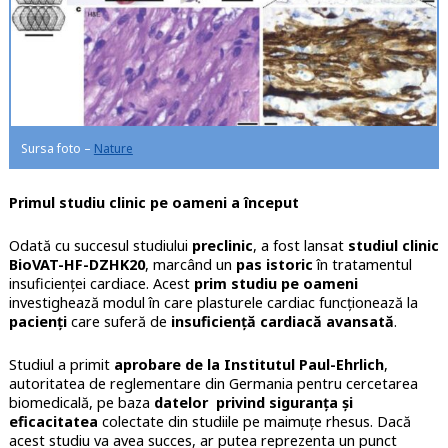
Sursa foto –
Nature
Primul studiu clinic pe oameni a început
Odată cu succesul studiului
preclinic
, a fost lansat
studiul clinic
BioVAT-HF-DZHK20
, marcând un
pas istoric
în tratamentul
insuficienței cardiace. Acest
prim studiu pe oameni
investighează modul în care plasturele cardiac funcționează la
pacienți
care suferă de
insuficiență cardiacă avansată
.
Studiul a primit
aprobare de la Institutul Paul-Ehrlich
,
autoritatea de reglementare din Germania pentru cercetarea
biomedicală, pe baza
datelor privind siguranța și
eficacitatea
colectate din studiile pe maimuțe rhesus. Dacă
acest studiu va avea succes, ar putea reprezenta un punct