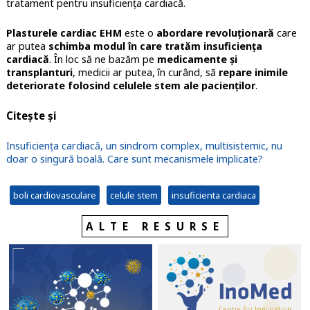
tratament pentru insuficiența cardiacă.
Plasturele cardiac EHM
este o
abordare revoluționară
care
ar putea
schimba modul în care tratăm insuficiența
cardiacă
. În loc să ne bazăm pe
medicamente și
transplanturi
, medicii ar putea, în curând, să
repare inimile
deteriorate folosind celulele stem ale pacienților
.
Citește și
Insuficiența cardiacă, un sindrom complex, multisistemic, nu
doar o singură boală. Care sunt mecanismele implicate?
boli cardiovasculare
celule stem
insuficienta cardiaca
ALTE RESURSE