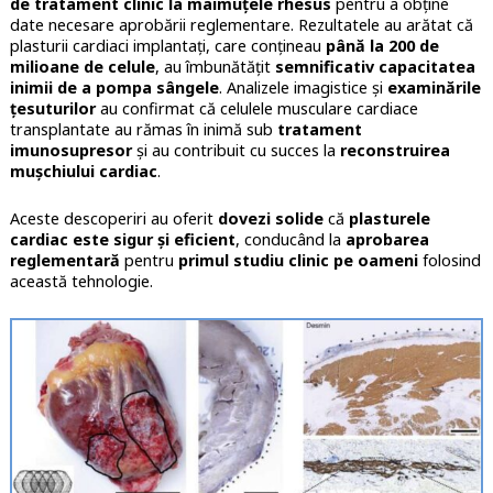
de tratament clinic la maimuțele rhesus
pentru a obține
date necesare aprobării reglementare. Rezultatele au arătat că
plasturii cardiaci implantați, care conțineau
până la 200 de
milioane de celule
, au îmbunătățit
semnificativ capacitatea
inimii de a pompa sângele
. Analizele imagistice și
examinările
țesuturilor
au confirmat că celulele musculare cardiace
transplantate au rămas în inimă sub
tratament
imunosupresor
și au contribuit cu succes la
reconstruirea
mușchiului cardiac
.
Aceste descoperiri au oferit
dovezi solide
că
plasturele
cardiac este sigur și eficient
, conducând la
aprobarea
reglementară
pentru
primul studiu clinic pe oameni
folosind
această tehnologie.