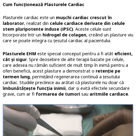
Cum funcționează Plasturele Cardiac
Plasturele cardiac este un
mușchi cardiac crescut în
laborator
, realizat din
celule cardiace derivate din celule
stem pluripotente induse (iPSC)
. Aceste celule sunt
încorporate într-un
hidrogel de colagen
, creând un plasture viu
care se poate integra cu țesutul cardiac al pacientului.
Plasturele EHM
este special conceput pentru a fi atât
eficient,
cât și sigur
. Spre deosebire de alte terapii bazate pe celule,
care adesea nu rămân suficient de mult timp în inimă pentru a
oferi beneficii, acest plasture a demonstrat o
retenție pe
termen lung
, permițând regenerarea continuă a țesutului
cardiac. Studiile preclinice au arătat că plasturele nu doar că
îmbunătățește funcția inimii
, dar și evită efectele secundare
grave, cum ar fi
formarea de tumori
sau
aritmiile cardiace
.