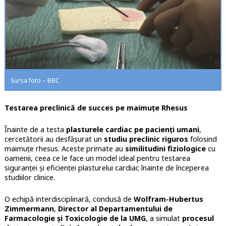
Sursa foto – BBC
Testarea preclinică de succes pe maimuțe Rhesus
Înainte de a testa
plasturele cardiac pe pacienți umani
,
cercetătorii au desfășurat un
studiu preclinic riguros
folosind
maimuțe rhesus. Aceste primate au
similitudini fiziologice
cu
oamenii, ceea ce le face un model ideal pentru testarea
siguranței și eficienței plasturelui cardiac înainte de începerea
studiilor clinice.
O echipă interdisciplinară, condusă de
Wolfram-Hubertus
Zimmermann
,
Director al Departamentului de
Farmacologie și Toxicologie de la UMG
, a simulat
procesul