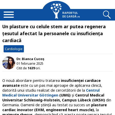
Un plasture cu celule stem ar putea regenera
țesutul afectat la persoanele cu insuficiența
cardiacă
Cardiologie
Dr. Bianca Cucoș
01 februarie 2025
Citit de
1639
ori.
O nouă abordare pentru tratarea
insuficienței cardiace
avansate
este cu un pas mai aproape de aplicarea clinică,
datorită unui studiu realizat de cercetătorii de la
Centrul
Medical Universitar Göttingen
(UMG)
și
Centrul Medical
Universitar Schleswig-Holstein, Campus Lübeck (UKSH)
din
Germania. Oamenii de știință au testat cu succes un
plasture
cardiac inovator (EHM, engineered heart muscle)
, la
maimuțe rhesus
, demonstrând că acesta poate repara țesutul