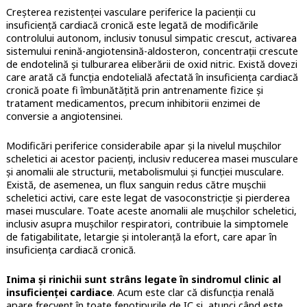
Creșterea rezistenței vasculare periferice la pacienții cu
insuficiență cardiacă cronică este legată de modificările
controlului autonom, inclusiv tonusul simpatic crescut, activarea
sistemului renină-angiotensină-aldosteron, concentrații crescute
de endotelină și tulburarea eliberării de oxid nitric. Există dovezi
care arată că funcția endotelială afectată în insuficiența cardiacă
cronică poate fi îmbunătățită prin antrenamente fizice și
tratament medicamentos, precum inhibitorii enzimei de
conversie a angiotensinei.
Modificări periferice considerabile apar și la nivelul mușchilor
scheletici ai acestor pacienți, inclusiv reducerea masei musculare
și anomalii ale structurii, metabolismului și funcției musculare.
Există, de asemenea, un flux sanguin redus către mușchii
scheletici activi, care este legat de vasoconstricție și pierderea
masei musculare. Toate aceste anomalii ale mușchilor scheletici,
inclusiv asupra mușchilor respiratori, contribuie la simptomele
de fatigabilitate, letargie și intoleranță la efort, care apar în
insuficiența cardiacă cronică.
Inima și rinichii sunt strâns legate în sindromul clinic al
insuficienței cardiace
. Acum este clar că disfuncția renală
apare frecvent în toate fenotipurile de IC și, atunci când este