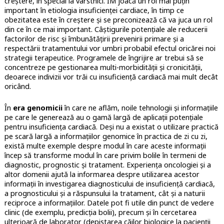
creștere, în special la vârstnici. IM joacă un rol mai puțin
important în etiologia insuficienței cardiace, în timp ce
obezitatea este în creștere și se preconizează că va juca un rol
din ce în ce mai important. Câștigurile potențiale ale reducerii
factorilor de risc și îmbunătățirii prevenirii primare și a
respectării tratamentului vor umbri probabil efectul oricărei noi
strategii terapeutice. Programele de îngrijire ar trebui să se
concentreze pe gestionarea multi-morbidității și cronicității,
deoarece indivizii vor trăi cu insuficiență cardiacă mai mult decât
oricând.
În
era genomicii
în care ne aflăm, noile tehnologii și informațiile
pe care le generează au o gamă largă de aplicații potențiale
pentru insuficiența cardiacă. Deși nu a existat o utilizare practică
pe scară largă a informațiilor genomice în practica de zi cu zi,
există multe exemple despre modul în care aceste informații
încep să transforme modul în care privim bolile în termeni de
diagnostic, prognostic și tratament. Experiența oncologiei și a
altor domenii ajută la informarea despre utilizarea acestor
informații în investigarea diagnosticului de insuficiență cardiacă,
a prognosticului și a răspunsului la tratament, cât și a naturii
reciproce a informațiilor. Datele pot fi utile din punct de vedere
clinic (de exemplu, predicția bolii), precum și în cercetarea
ulterioară de laborator (depistarea căilor biologice la pacienții