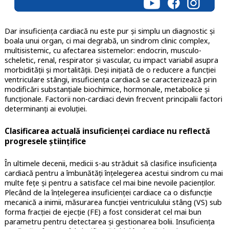
Dar insuficiența cardiacă nu este pur și simplu un diagnostic și
boala unui organ, ci mai degrabă, un sindrom clinic complex,
multisistemic, cu afectarea sistemelor: endocrin, musculo-
scheletic, renal, respirator și vascular, cu impact variabil asupra
morbidității și mortalității. Deși inițiată de o reducere a funcției
ventriculare stângi, insuficiența cardiacă se caracterizează prin
modificări substanțiale biochimice, hormonale, metabolice și
funcționale. Factorii non-cardiaci devin frecvent principalii factori
determinanți ai evoluției.
Clasificarea actuală insuficienței cardiace nu reflectă
progresele științifice
În ultimele decenii, medicii s-au străduit să clasifice insuficiența
cardiacă pentru a îmbunătăți înțelegerea acestui sindrom cu mai
multe fețe și pentru a satisface cel mai bine nevoile pacienților.
Plecând de la înțelegerea insuficienței cardiace ca o disfuncție
mecanică a inimii, măsurarea funcției ventriculului stâng (VS) sub
forma fracției de ejecție (FE) a fost considerat cel mai bun
parametru pentru detectarea și gestionarea bolii. Insuficiența