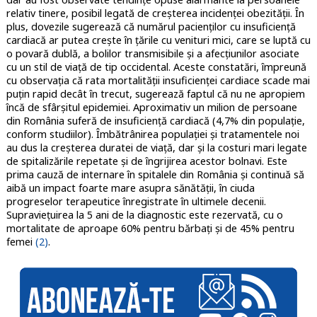
relativ tinere, posibil legată de creșterea incidenței obezității. În
plus, dovezile sugerează că numărul pacienților cu insuficiență
cardiacă ar putea crește în țările cu venituri mici, care se luptă cu
o povară dublă, a bolilor transmisibile și a afecțiunilor asociate
cu un stil de viață de tip occidental. Aceste constatări, împreună
cu observația că rata mortalității insuficienței cardiace scade mai
puțin rapid decât în trecut, sugerează faptul că nu ne apropiem
încă de sfârșitul epidemiei. Aproximativ un milion de persoane
din România suferă de insuficiență cardiacă (4,7% din populație,
conform studiilor). Îmbătrânirea populației și tratamentele noi
au dus la creșterea duratei de viață, dar și la costuri mari legate
de spitalizările repetate și de îngrijirea acestor bolnavi. Este
prima cauză de internare în spitalele din România și continuă să
aibă un impact foarte mare asupra sănătății, în ciuda
progreselor terapeutice înregistrate în ultimele decenii.
Supraviețuirea la 5 ani de la diagnostic este rezervată, cu o
mortalitate de aproape 60% pentru bărbați și de 45% pentru
femei
(2)
.