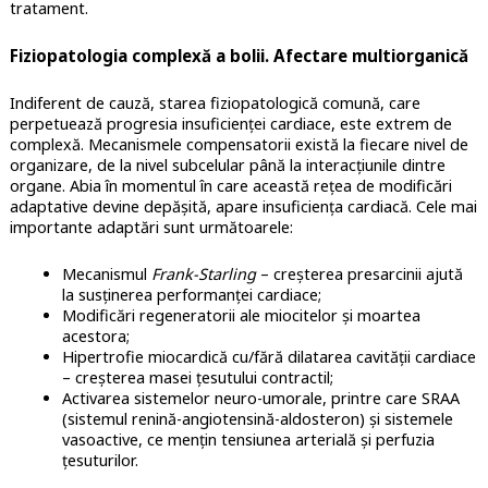
tratament.
Fiziopatologia complexă a bolii. Afectare multiorganică
Indiferent de cauză, starea fiziopatologică comună, care
perpetuează progresia insuficienței cardiace, este extrem de
complexă. Mecanismele compensatorii există la fiecare nivel de
organizare, de la nivel subcelular până la interacțiunile dintre
organe. Abia în momentul în care această rețea de modificări
adaptative devine depășită, apare insuficiența cardiacă. Cele mai
importante adaptări sunt următoarele:
Mecanismul
Frank-Starling
– creșterea presarcinii ajută
la susținerea performanței cardiace;
Modificări regeneratorii ale miocitelor și moartea
acestora;
Hipertrofie miocardică cu/fără dilatarea cavității cardiace
– creșterea masei țesutului contractil;
Activarea sistemelor neuro-umorale, printre care SRAA
(sistemul renină-angiotensină-aldosteron) și sistemele
vasoactive, ce mențin tensiunea arterială și perfuzia
țesuturilor.