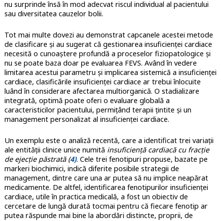
nu surprinde însă în mod adecvat riscul individual al pacientului
sau diversitatea cauzelor bolii.
Tot mai multe dovezi au demonstrat capcanele acestei metode
de clasificare și au sugerat că gestionarea insuficienței cardiace
necesită o cunoaștere profundă a proceselor fiziopatologice și
nu se poate baza doar pe evaluarea FEVS. Având în vedere
limitarea acestui parametru și implicarea sistemică a insuficienței
cardiace, clasificările insuficienței cardiace ar trebui înlocuite
luând în considerare afectarea multiorganică. O stadializare
integrată, optimă poate oferi o evaluare globală a
caracteristicilor pacientului, permițând terapii țintite și un
management personalizat al insuficienței cardiace.
Un exemplu este o analiză recentă, care a identificat trei variații
ale entității clinice unice numită
insuficiență cardiacă cu fracție
de ejecție păstrată (
4)
. Cele trei fenotipuri propuse, bazate pe
markeri biochimici, indică diferite posibile strategii de
management, dintre care una ar putea să nu implice neapărat
medicamente. De altfel, identificarea fenotipurilor insuficienței
cardiace, utile în practica medicală, a fost un obiectiv de
cercetare de lungă durată tocmai pentru că fiecare fenotip ar
putea răspunde mai bine la abordări distincte, proprii, de