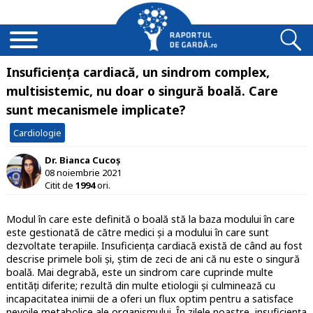
Insuficiența cardiacă, un sindrom complex,
multisistemic, nu doar o singură boală. Care
sunt mecanismele implicate?
Cardiologie
Dr. Bianca Cucoș
08 noiembrie 2021
Citit de
1994
ori.
Modul în care este definită o boală stă la baza modului în care
este gestionată de către medici și a modului în care sunt
dezvoltate terapiile. Insuficiența cardiacă există de când au fost
descrise primele boli și, știm de zeci de ani că nu este o singură
boală. Mai degrabă, este un sindrom care cuprinde multe
entități diferite; rezultă din multe etiologii și culminează cu
incapacitatea inimii de a oferi un flux optim pentru a satisface
nevoile metabolice ale organismului. În zilele noastre, insuficiența