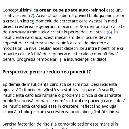
Conceptul inimii ca
organ ce se poate auto-reînnoi
este unul
relativ recent
(7)
. Această paradigmă privind biologia miocitelor
a creat un întreg domeniu de cercetare care vizează în mod
direct creșterea regenerării miocardice. S-a demonstrat că rata
de
turnover
a miocitelor crește în perioadele de stres
(8)
. În
insuficiența cardiacă, acest mecanism de înlocuire devine
copleșit de creșterea și mai rapidă a ratei de pierdere a
miocitelor. La nivel celular, acest dezechilibru între hipertrofie și
moarte celulară față de regenerare este calea comună finală
pentru progresia remodelării și a insuficienței cardiace.
Perspective pentru reducerea poverii IC
Epidemia de insuficiență cardiacă se schimbă. Deși incidența
ajustată în funcție de vârstă s-a stabilizat și pare să scadă,
insuficiența cardiacă rămâne o problemă clinică și de sănătate
publică serioasă, deoarece numărul total de pacienți care suferă
de insuficiență cardiacă este în creștere, reflectând evoluția
cronică a bolii, precum și creșterea populației și îmbătrânirea.
Sarcina factorilor de risc și a comorbidităților este mare și în