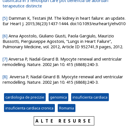
clasificată în 3 fenotipuri care pot beneficia de abordări
terapeutice distincte
[5]
Damman K, Testani JM. The kidney in heart failure: an update.
Eur Heart J. 2015;36(23):1437-1444. doi:10.1093/eurheartj/ehv010
[6]
Anna Apostolo, Giuliano Giusti, Paola Gargiulo, Maurizio
Bussotti, Piergiuseppe Agostoni, “Lungs in Heart Failure”,
Pulmonary Medicine, vol. 2012, Article ID 952741,9 pages, 2012.
[7]
Anversa P, Nadal-Ginard B. Myocyte renewal and ventricular
remodelling. Nature. 2002 Jan 10. 415 (6868):240-3.
[8]
Anversa P, Nadal-Ginard B. Myocyte renewal and ventricular
remodelling. Nature. 2002 Jan 10. 415 (6868):240-3.
cardiologia de precizie
genomica
insuficienta cardiaca
insuficienta cardiaca cronica
Romania
ALTE RESURSE