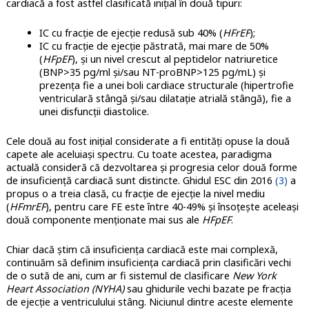
cardiacă a fost astfel clasificată inițial în două tipuri:
IC cu fracție de ejecție redusă sub 40% (
HFrEF
);
IC cu fracție de ejecție păstrată, mai mare de 50%
(
HFpEF
), și un nivel crescut al peptidelor natriuretice
(BNP>35 pg/ml și/sau NT-proBNP>125 pg/mL) și
prezența fie a unei boli cardiace structurale (hipertrofie
ventriculară stângă și/sau dilatație atrială stângă), fie a
unei disfuncții diastolice.
Cele două au fost inițial considerate a fi entități opuse la două
capete ale aceluiași spectru. Cu toate acestea, paradigma
actuală consideră că dezvoltarea și progresia celor două forme
de insuficiență cardiacă sunt distincte. Ghidul ESC din 2016
(3)
a
propus o a treia clasă, cu fracție de ejecție la nivel mediu
(
HFmrEF
), pentru care FE este între 40-49% și însoțește aceleași
două componente menționate mai sus ale
HFpEF
.
Chiar dacă știm că insuficiența cardiacă este mai complexă,
continuăm să definim insuficiența cardiacă prin clasificări vechi
de o sută de ani, cum ar fi sistemul de clasificare
New York
Heart Association (NYHA)
sau ghidurile vechi bazate pe fracția
de ejecție a ventriculului stâng. Niciunul dintre aceste elemente