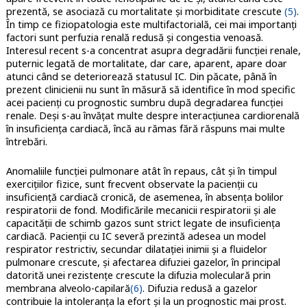
prezentă, se asociază cu mortalitate și morbiditate crescute
(5)
.
În timp ce fiziopatologia este multifactorială, cei mai importanți
factori sunt perfuzia renală redusă și congestia venoasă.
Interesul recent s-a concentrat asupra degradării funcției renale,
puternic legată de mortalitate, dar care, aparent, apare doar
atunci când se deteriorează statusul IC. Din păcate, până în
prezent clinicienii nu sunt în măsură să identifice în mod specific
acei pacienți cu prognostic sumbru după degradarea funcției
renale. Deși s-au învățat multe despre interacțiunea cardiorenală
în insuficiența cardiacă, încă au rămas fără răspuns mai multe
întrebări.
Anomaliile funcției pulmonare atât în repaus, cât și în timpul
exercițiilor fizice, sunt frecvent observate la pacienții cu
insuficiență cardiacă cronică, de asemenea, în absența bolilor
respiratorii de fond. Modificările mecanicii respiratorii și ale
capacității de schimb gazos sunt strict legate de insuficiența
cardiacă. Pacienții cu IC severă prezintă adesea un model
respirator restrictiv, secundar dilatației inimii și a fluidelor
pulmonare crescute, și afectarea difuziei gazelor, în principal
datorită unei rezistențe crescute la difuzia moleculară prin
membrana alveolo-capilară
(6)
. Difuzia redusă a gazelor
contribuie la intoleranța la efort și la un prognostic mai prost.