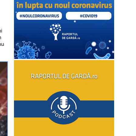
ni
n
nu