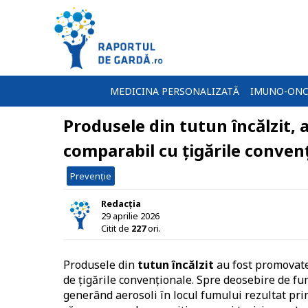
MEDICINA PERSONALIZATĂ
IMUNO-ONC
Produsele din tutun încălzit, a
comparabil cu țigările conven
Prevenție
Redacția
29 aprilie 2026
Citit de
227
ori.
Produsele din
tutun încălzit
au fost promovate 
de țigările convenționale. Spre deosebire de fum
generând aerosoli în locul fumului rezultat pri