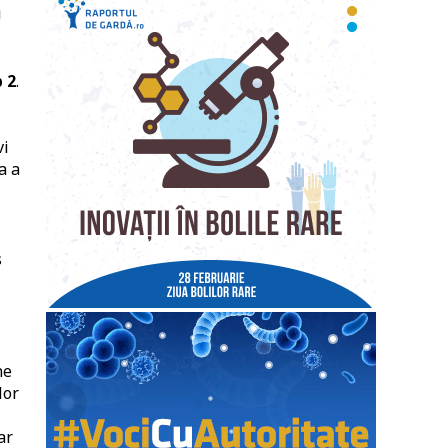
i
p 2
.
vi
a a
s
ne
lor
ar