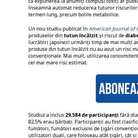
că expunerea la anumiți compuși toxici ar putea
înseamnă automat reducerea tuturor riscurilor 
termen lung, precum bolile metabolice.
Un nou studiu publicat în
American Journal of 
produselor din
tutun încălzit
și riscul de
diabe
lucrători japonezi urmăriți timp de mai mulți an
produse din tutun încălzit nu au avut un risc m
convenționale. Mai mult, utilizarea concomitentă
cel mai mare risc estimat.
Studiul a inclus
29.584 de participanți
fără dia
82,5% erau bărbați. Participanții au fost clasifi
fumători, fumători exclusivi de țigări convențion
utilizatori duali, care foloseau atât țigări, cât 