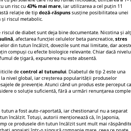
cu un risc cu
43% mai mare
, iar utilizarea a cel puțin 11
astă relație de tip
doză-răspuns
susține posibilitatea unei
și riscul metabolic.
riscul de diabet sunt deja bine documentate. Nicotina și alț
sulină
, afectarea funcției celulelor beta pancreatice,
stres
selor din tutun încălzit, dovezile sunt mai limitate, dar acest
nțin compuși cu efecte biologice relevante. Chiar dacă nivelu
 fumul de țigară, expunerea nu este absentă.
iticile de
control al tutunului
. Diabetul de tip 2 este una
la nivel global, iar creșterea popularității produselor
sajele de prevenție. Atunci când un produs este perceput c
considere o soluție suficientă, fără a urmări renunțarea comple
in tutun a fost auto-raportată, iar chestionarul nu a separat
tun încălzit. Totuși, autorii menționează că, în Japonia,
 timp ce produsele din tutun încălzit sunt mult mai răspândite
bați angajați într-o singură companie mare, ceea ce poate