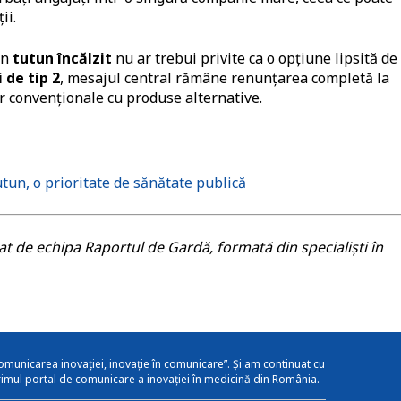
ii.
in
tutun încălzit
nu ar trebui privite ca o opțiune lipsită de
 de tip 2
, mesajul central rămâne renunțarea completă la
or convenționale cu produse alternative.
un, o prioritate de sănătate publică
itat de echipa Raportul de Gardă, formată din specialiști în
omunicarea inovației, inovație în comunicare”. Și am continuat cu
rimul portal de comunicare a inovației în medicină din România.