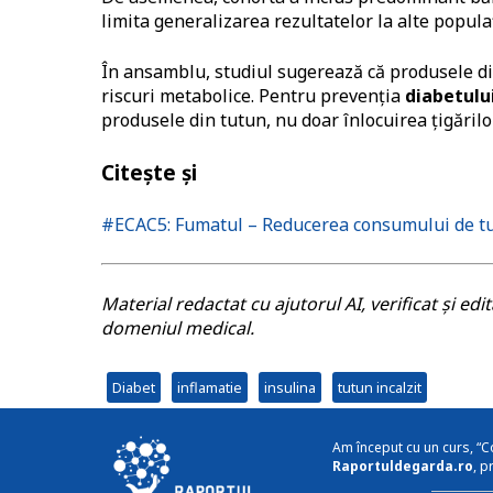
limita generalizarea rezultatelor la alte populaț
În ansamblu, studiul sugerează că produsele d
riscuri metabolice. Pentru prevenția
diabetului
produsele din tutun, nu doar înlocuirea țigăril
Citește și
#ECAC5: Fumatul – Reducerea consumului de tut
Material redactat cu ajutorul AI, verificat și ed
domeniul medical.
Diabet
inflamatie
insulina
tutun incalzit
Am început cu un curs, “C
Raportuldegarda.ro
, p