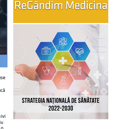
use
acă
ivi
iv
10