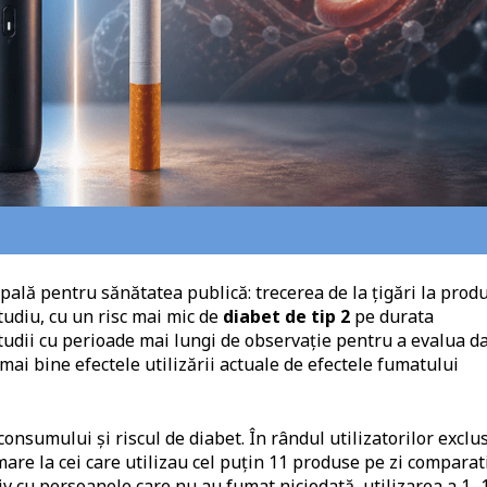
pală pentru sănătatea publică: trecerea de la țigări la prod
studiu, cu un risc mai mic de
diabet de tip 2
pe durata
studii cu perioade mai lungi de observație pentru a evalua d
 mai bine efectele utilizării actuale de efectele fumatului
consumului și riscul de diabet. În rândul utilizatorilor exclus
 mare la cei care utilizau cel puțin 11 produse pe zi comparat
ativ cu persoanele care nu au fumat niciodată, utilizarea a 1–