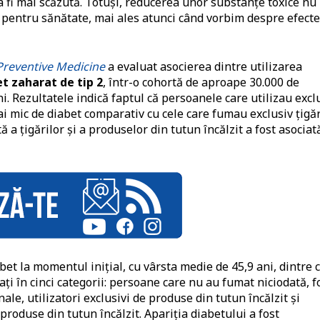
 fi mai scăzută. Totuși, reducerea unor substanțe toxice nu
pentru sănătate, mai ales atunci când vorbim despre efecte
Preventive Medicine
a evaluat asocierea dintre utilizarea
t zaharat de tip 2
, într-o cohortă de aproape 30.000 de
i. Rezultatele indică faptul că persoanele care utilizau excl
ai mic de diabet comparativ cu cele care fumau exclusiv țigăr
 a țigărilor și a produselor din tutun încălzit a fost asociat
bet la momentul inițial, cu vârsta medie de 45,9 ani, dintre 
cați în cinci categorii: persoane care nu au fumat niciodată, f
ale, utilizatori exclusivi de produse din tutun încălzit și
și produse din tutun încălzit. Apariția diabetului a fost