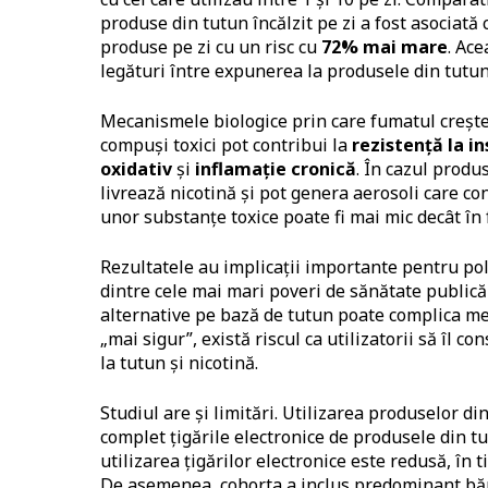
produse din tutun încălzit pe zi a fost asociată 
produse pe zi cu un risc cu
72% mai mare
. Ace
legături între expunerea la produsele din tutun 
Mecanismele biologice prin care fumatul crește 
compuși toxici pot contribui la
rezistență la in
oxidativ
și
inflamație cronică
. În cazul produ
livrează nicotină și pot genera aerosoli care co
unor substanțe toxice poate fi mai mic decât în
Rezultatele au implicații importante pentru pol
dintre cele mai mari poveri de sănătate publică 
alternative pe bază de tutun poate complica me
„mai sigur”, există riscul ca utilizatorii să îl 
la tutun și nicotină.
Studiul are și limitări. Utilizarea produselor d
complet țigările electronice de produsele din tu
utilizarea țigărilor electronice este redusă, în
De asemenea, cohorta a inclus predominant băr