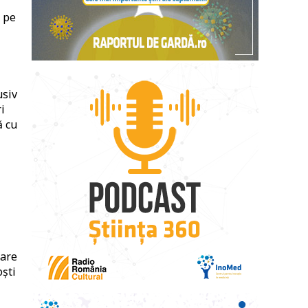
 pe
usiv
i
ă cu
care
oști