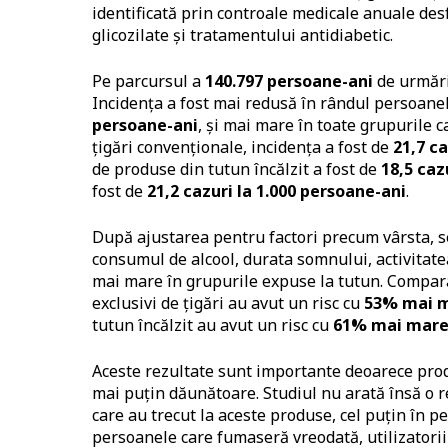
identificată prin controale medicale anuale des
glicozilate și tratamentului antidiabetic.
Pe parcursul a
140.797 persoane-ani
de urmărir
Incidența a fost mai redusă în rândul persoane
persoane-ani
, și mai mare în toate grupurile c
țigări convenționale, incidența a fost de
21,7 ca
de produse din tutun încălzit a fost de
18,5 caz
fost de
21,2 cazuri la 1.000 persoane-ani
.
După ajustarea pentru factori precum vârsta, sex
consumul de alcool, durata somnului, activitatea
mai mare în grupurile expuse la tutun. Compara
exclusivi de țigări au avut un risc cu
53% mai 
tutun încălzit au avut un risc cu
61% mai mar
Aceste rezultate sunt importante deoarece pro
mai puțin dăunătoare. Studiul nu arată însă o r
care au trecut la aceste produse, cel puțin în p
persoanele care fumaseră vreodată, utilizatorii 