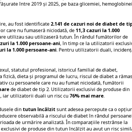
fășurate între 2019 și 2025, pe baza glicemiei, hemoglobine
e, au fost identificate
2.141 de cazuri noi de diabet de ti
lor care nu fumaseră niciodată, de
11,3 cazuri la 1.000
are utilizau sau utilizaseră tutun. În rândul fumătorilor de
zuri la 1.000 persoane-ani
, în timp ce la utilizatorii exclusi
uri la 1.000 persoane-ani
. Pentru utilizatorii duali, incidenț
ul, statutul profesional, istoricul familial de diabet,
 fizică, dieta și programul de lucru, riscul de diabet a răma
tiv cu persoanele care nu au fumat niciodată, fumătorii
mare
de diabet de tip 2. Utilizatorii exclusivi de produse din
e
, iar utilizatorii duali un risc cu
76% mai mare
.
dusele din
tutun încălzit
sunt adesea percepute ca o opțiu
educere observabilă a riscului de diabet în rândul persoane
erioada de urmărire analizată. În comparațiile restrânse la
exclusivi de produse din tutun încălzit au avut un risc simil