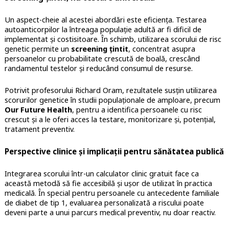
Un aspect-cheie al acestei abordări este eficiența. Testarea
autoanticorpilor la întreaga populație adultă ar fi dificil de
implementat și costisitoare. În schimb, utilizarea scorului de risc
genetic permite un
screening țintit
, concentrat asupra
persoanelor cu probabilitate crescută de boală, crescând
randamentul testelor și reducând consumul de resurse.
Potrivit profesorului Richard Oram, rezultatele susțin utilizarea
scorurilor genetice în studii populaționale de amploare, precum
Our Future Health
, pentru a identifica persoanele cu risc
crescut și a le oferi acces la testare, monitorizare și, potențial,
tratament preventiv.
Perspective clinice și implicații pentru sănătatea publică
Integrarea scorului într-un calculator clinic gratuit face ca
această metodă să fie accesibilă și ușor de utilizat în practica
medicală. În special pentru persoanele cu antecedente familiale
de diabet de tip 1, evaluarea personalizată a riscului poate
deveni parte a unui parcurs medical preventiv, nu doar reactiv.