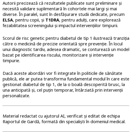
Autorii precizează că rezultatele publicate sunt preliminare și
necesită validare suplimentară în cohortele mai largi și mai
diverse. În paralel, sunt în desfășurare studii dedicate, precum
ELSA
, pentru copii, și
T1DRA
, pentru adulți, care explorează
fezabilitatea screeningului și impactul intervențiilor timpurii.
Scorul de risc genetic pentru diabetul de tip 1 ilustrează tranziția
către o medicină de precizie orientată spre prevenție. În locul
unui diagnostic tardiv, adesea dramatic, se conturează un model
bazat pe identificarea riscului, monitorizare și intervenție
timpurie.
Dacă aceste abordări vor fi integrate în politicile de sănătate
publică, ele ar putea transforma fundamental modul în care este
gestionat diabetul de tip 1, de la o boală descoperită brusc, la
una anticipată și, cel puțin temporar, întârziată prin intervenții
personalizate.
Material redactat cu ajutorul AI, verificat și editat de echipa
Raportul de Gardă, formată din specialiști în domeniul medical.