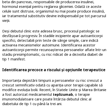
beta din pancreas, responsabile de producerea insulinei,
hormonul esențial pentru reglarea glicemiei. Odată ce aceste
celule sunt distruse, organismul nu mai poate produce insulină,
iar tratamentul substitutiv devine indispensabil pe tot parcursul
vieții.
Deși debutul clinic este adesea brusc, procesul patologic se
desfășoară progresiv. În stadiile incipiente apar autoanticorpi
specifici, detectabili prin teste de sânge simple, care indică
activarea mecanismelor autoimune. Identificarea acestor
autoanticorpi permite recunoașterea persoanelor aflate într-un
stadiu presimptomatic, cu risc ridicat de a dezvolta diabet de
tip 1 manifest.
Identificarea precoce a riscului și opțiunile terapeutice
Importanța depistării timpurii a persoanelor cu risc crescut a
crescut semnificativ odată cu apariția unor terapii capabile să
modifice evoluția bolii. Recent, în Statele Unite și Marea Britanie
a fost autorizat medicamentul
teplizumab
, o terapie
imunomodulatoare care poate întârzia debutul clinic al
diabetului de tip 1 cu până la trei ani.