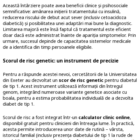
Această întârziere poate avea beneficii clinice și psihosociale
semnificative: amânarea inițierii tratamentului cu insulină,
reducerea riscului de debut acut sever (inclusiv cetoacidoza
diabetică) și posibilitatea unei adaptări mai bune la diagnostic.
Limitarea majoră este însă faptul că tratamentul este eficient
doar dacă este administrat înainte de apariția simptomelor. Prin
urmare, succesul depinde de capacitatea sistemelor medicale
de a identifica din timp persoanele eligibile.
Scorul de risc genetic: un instrument de precizie
Pentru a răspunde acestei nevoi, cercetătorii de la Universitatea
din Exeter au dezvoltat un
scor de risc genetic
pentru diabetul
de tip 1. Acest instrument utilizează informații din întregul
genom, integrând numeroase variante genetice asociate cu
boala, pentru a estima probabilitatea individuală de a dezvolta
diabet de tip 1.
Scorul de risc a fost integrat într-un
calculator clinic online
,
disponibil gratuit pentru clinicieni din întreaga lume. În practică,
acesta permite introducerea unor date de rutină – vârsta,
istoricul familial (inclusiv prezența diabetului de tip 1 la rude de