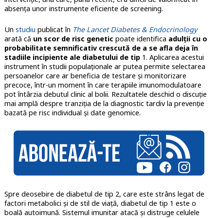
absența unor instrumente eficiente de screening.
Un
studiu
publicat în
The Lancet Diabetes & Endocrinology
arată că
un scor de risc genetic
poate identifica
adulții cu o
probabilitate semnificativ crescută de a se afla deja în
stadiile incipiente ale diabetului de tip
1. Aplicarea acestui
instrument în studii populaționale ar putea permite selectarea
persoanelor care ar beneficia de testare și monitorizare
precoce, într-un moment în care terapiile imunomodulatoare
pot întârzia debutul clinic al bolii. Rezultatele deschid o discuție
mai amplă despre tranziția de la diagnostic tardiv la prevenție
bazată pe risc individual și date genomice.
Spre deosebire de diabetul de tip 2, care este strâns legat de
factori metabolici și de stil de viață, diabetul de tip 1 este o
boală autoimună. Sistemul imunitar atacă și distruge celulele