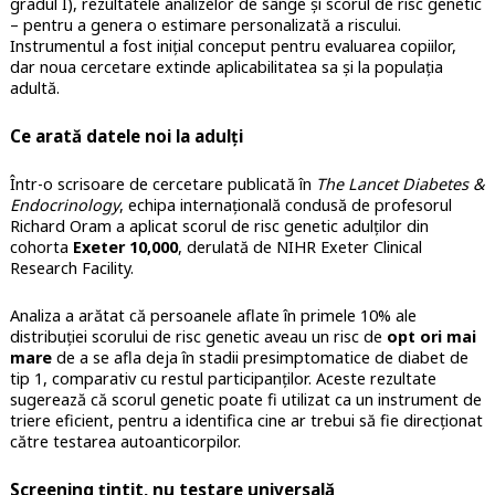
gradul I), rezultatele analizelor de sânge și scorul de risc genetic
– pentru a genera o estimare personalizată a riscului.
Instrumentul a fost inițial conceput pentru evaluarea copiilor,
dar noua cercetare extinde aplicabilitatea sa și la populația
adultă.
Ce arată datele noi la adulți
Într-o scrisoare de cercetare publicată în
The Lancet Diabetes &
Endocrinology
, echipa internațională condusă de profesorul
Richard Oram a aplicat scorul de risc genetic adulților din
cohorta
Exeter 10,000
, derulată de NIHR Exeter Clinical
Research Facility.
Analiza a arătat că persoanele aflate în primele 10% ale
distribuției scorului de risc genetic aveau un risc de
opt ori mai
mare
de a se afla deja în stadii presimptomatice de diabet de
tip 1, comparativ cu restul participanților. Aceste rezultate
sugerează că scorul genetic poate fi utilizat ca un instrument de
triere eficient, pentru a identifica cine ar trebui să fie direcționat
către testarea autoanticorpilor.
Screening țintit, nu testare universală