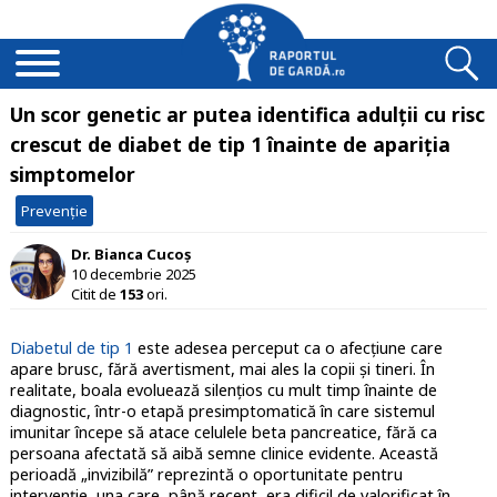
Un scor genetic ar putea identifica adulții cu risc
crescut de diabet de tip 1 înainte de apariția
simptomelor
Prevenție
Dr. Bianca Cucoș
10 decembrie 2025
Citit de
153
ori.
Diabetul de tip 1
este adesea perceput ca o afecțiune care
apare brusc, fără avertisment, mai ales la copii și tineri. În
realitate, boala evoluează silențios cu mult timp înainte de
diagnostic, într-o etapă presimptomatică în care sistemul
imunitar începe să atace celulele beta pancreatice, fără ca
persoana afectată să aibă semne clinice evidente. Această
perioadă „invizibilă” reprezintă o oportunitate pentru
intervenție, una care, până recent, era dificil de valorificat în