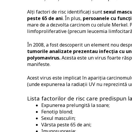
Alți factori de risc identificați sunt
sexul mascu
peste 65 de ani
. În plus,
persoanele cu funcț
mare de a dezvolta carcinom cu celule Merkel. 
limfoproliferative (precum leucemia limfocitară 
În 2008, a fost descoperit un element nou desp
tumorile analizate prezentau infecția cu un
polyomavirus.
Acesta este un virus foarte răsp
manifeste.
Acest virus este implicat în apariția carcinomul
(unde expunerea la radiații UV nu reprezintă un
Lista factorilor de risc care predispun 
Expunerea prelungită la soare;
Fenotip blond;
Sexul masculin;
Vârsta peste 65 de ani;
Imunosupresie;