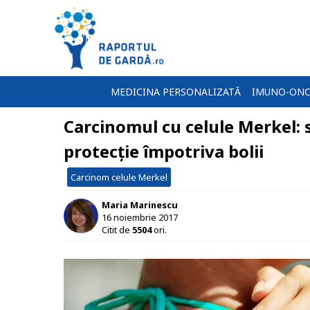
MEDICINA PERSONALIZATĂ
IMUNO-ONC
Carcinomul cu celule Merkel:
protecție împotriva bolii
Carcinom celule Merkel
Maria Marinescu
16 noiembrie 2017
Citit de
5504
ori.