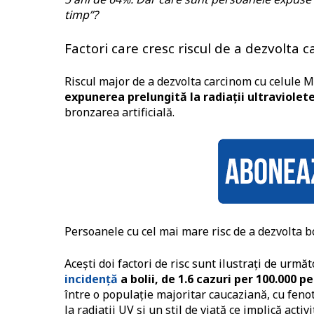
timp”?
Factori care cresc riscul de a dezvolta 
Riscul major de a dezvolta carcinom cu celule Me
expunerea prelungită la radiații ultraviolete
bronzarea artificială.
Persoanele cu cel mai mare risc de a dezvolta 
Acești doi factori de risc sunt ilustrați de următ
incidență
a bolii, de 1.6 cazuri per 100.000 
între o populație majoritar caucaziană, cu fenot
la radiații UV și un stil de viață ce implică acti