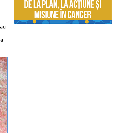
sau
ta