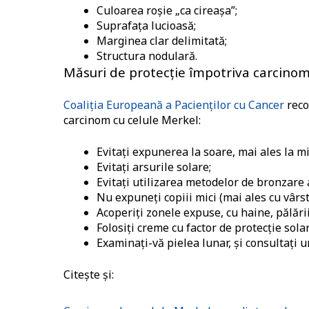
Culoarea roșie „ca cireașa”;
Suprafața lucioasă;
Marginea clar delimitată;
Structura nodulară.
Măsuri de protecție împotriva carcinom
Coaliția Europeană a Pacienților cu Cancer
reco
carcinom cu celule Merkel:
Evitați expunerea la soare, mai ales la mij
Evitați arsurile solare;
Evitați utilizarea metodelor de bronzare ar
Nu expuneți copiii mici (mai ales cu vârst
Acoperiți zonele expuse, cu haine, pălării
Folosiți creme cu factor de protecție solar
Examinați-vă pielea lunar, și consultați 
Citește și: