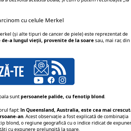
carcinom cu celule Merkel
rkel (și alte tipuri de cancer de piele) este reprezentat de
 de-a lungul vieții, provenite de la soare
sau, mai rar, din
boala sunt
persoanele palide, cu fenotip blond
.
orul fapt:
în Queensland, Australia, este cea mai crescut
persoane-an
. Acest observație a fost explicată de combinația
ip blond, o regiune geografică cu o indice ridicat de expune
vități cu expunere prelungită la soare.