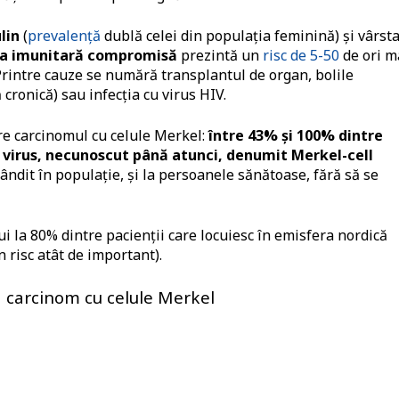
lin
(
prevalență
dublă celei din populația feminină) și vârst
ia imunitară compromisă
prezintă un
risc de 5-50
de ori m
Printre cauze se numără transplantul de organ, bolile
cronică) sau infecția cu virus HIV.
re carcinomul cu celule Merkel:
între 43% și 100% dintre
 virus, necunoscut până atunci, denumit Merkel-cell
ândit în populație, și la persoanele sănătoase, fără să se
ui la 80% dintre pacienții care locuiesc în emisfera nordică
 risc atât de important).
la carcinom cu celule Merkel