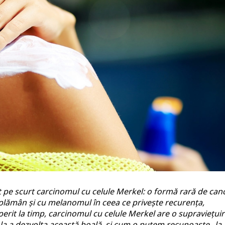
 pe scurt carcinomul cu celule Merkel: o formă rară de can
 plămân și cu melanomul în ceea ce privește recurența,
erit la timp, carcinomul cu celule Merkel are o supraviețuir
la a dezvolta această boală, și cum o putem recunoaște „la