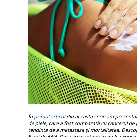
În
primul articol
din această serie am prezentat
de piele, care a fost comparată cu cancerul de
tendința de a metastaza și mortalitatea. Descop
5 ani de 64%. Dar care sunt persoanele expuse 