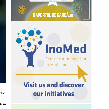
cer
e la