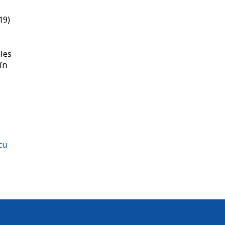
19)
ales
în
cu