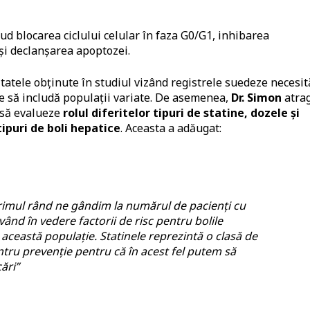
lud blocarea ciclului celular în faza G0/G1, inhibarea
și declanșarea apoptozei.
tatele obținute în studiul vizând registrele suedeze necesit
are să includă populații variate. De asemenea,
Dr. Simon
atra
 să evalueze
rolul diferitelor tipuri de statine, dozele și
tipuri de boli hepatice
. Aceasta a adăugat:
rimul rând ne gândim la numărul de pacienți cu
având în vedere factorii de risc pentru bolile
 această populație. Statinele reprezintă o clasă de
ru prevenție pentru că în acest fel putem să
ări”