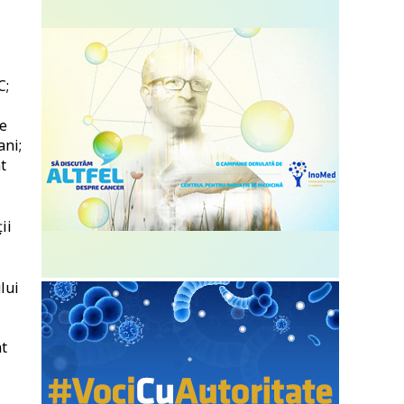
C;
ze
ani;
t
ii
lui
,
nt