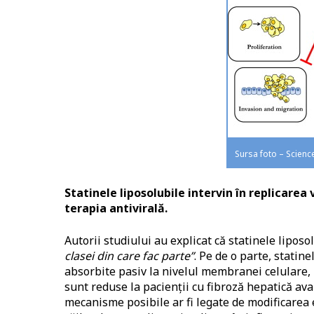
Sursa foto – Scienc
Statinele liposolubile intervin în replicare
terapia antivirală.
Autorii studiului au explicat că statinele liposo
clasei din care fac parte”
. Pe de o parte, statin
absorbite pasiv la nivelul membranei celulare, 
sunt reduse la pacienții cu fibroză hepatică ava
mecanisme posibile ar fi legate de modificarea 