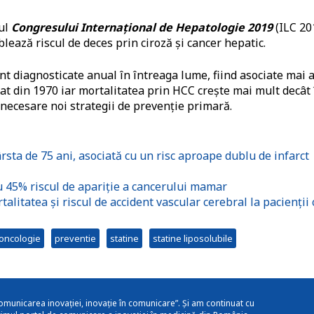
ul
Congresului Internațional de Hepatologie 2019
(ILC 20
lează riscul de deces prin ciroză și cancer hepatic.
t diagnosticate anual în întreaga lume, fiind asociate mai 
plat din 1970 iar mortalitatea prin HCC crește mai mult decât 
 necesare noi strategii de prevenție primară.
sta de 75 ani, asociată cu un risc aproape dublu de infarct
 45% riscul de apariție a cancerului mamar
litatea și riscul de accident vascular cerebral la pacienții 
oncologie
preventie
statine
statine liposolubile
omunicarea inovației, inovație în comunicare”. Și am continuat cu