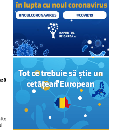
ază
lte
ul