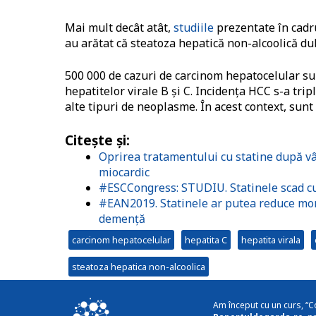
Mai mult decât atât,
studiile
prezentate în cadr
au arătat că steatoza hepatică non-alcoolică dub
500 000 de cazuri de carcinom hepatocelular sun
hepatitelor virale B și C. Incidența HCC s-a tri
alte tipuri de neoplasme. În acest context, sunt
Citește și:
Oprirea tratamentului cu statine după vâr
miocardic
#ESCCongress: STUDIU. Statinele scad cu
#EAN2019. Statinele ar putea reduce morta
demență
carcinom hepatocelular
hepatita C
hepatita virala
steatoza hepatica non-alcoolica
Am început cu un curs, “C