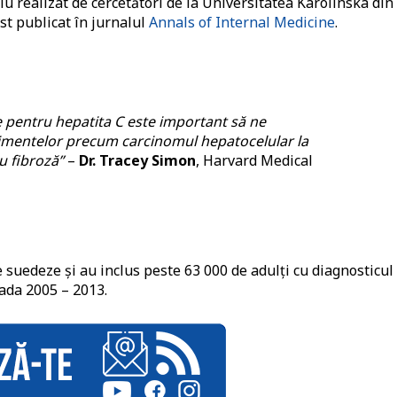
u realizat de cercetători de la Universitatea Karolinska din
st publicat în jurnalul
Annals of Internal Medicine
.
pentru hepatita C este important să ne
imentelor precum carcinomul hepatocelular la
au fibroză”
–
Dr. Tracey Simon
, Harvard Medical
e suedeze și au inclus peste 63 000 de adulți cu diagnosticul
oada 2005 – 2013.