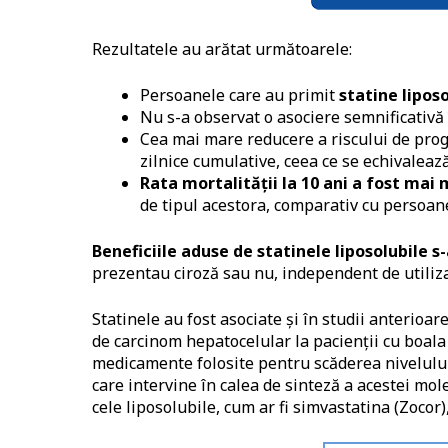
Rezultatele au arătat următoarele:
Persoanele care au primit
statine lipos
Nu s-a observat o asociere semnificativă 
Cea mai mare reducere a riscului de pro
zilnice cumulative, ceea ce se echivaleaz
Rata mortalității la 10 ani a fost mai 
de tipul acestora, comparativ cu persoan
Beneficiile aduse de statinele liposolubile 
prezentau ciroză sau nu, independent de utiliza
Statinele au fost asociate și în studii anterioa
de carcinom hepatocelular la pacienții cu boala
medicamente folosite pentru scăderea nivelulu
care intervine în calea de sinteză a acestei mol
cele liposolubile, cum ar fi simvastatina (Zocor)