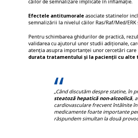
căilor de semnalizare implicate în inflamație.
Efectele antitumorale
asociate statinelor inc
semnalizării la nivelul căilor Ras/Raf/Med/ERK 
Pentru schimbarea ghidurilor de practică, rezul
validarea cu ajutorul unor studii adiționale, c
atenția asupra importanței unor cercetări care
durata tratamentului și la pacienții cu alte 
„Când discutăm despre statine, în p
steatoză hepatică non-alcoolică
, 
cardiovasculare frecvent întâlnite în
medicamente foarte importante pent
răspundem simultan la două provoc