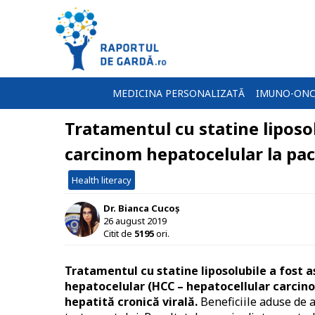
MEDICINA PERSONALIZATĂ
IMUNO-ONC
Tratamentul cu statine liposol
carcinom hepatocelular la paci
Health literacy
Dr. Bianca Cucoș
26 august 2019
Citit de
5195
ori.
Tratamentul cu statine liposolubile a fost 
hepatocelular (HCC – hepatocellular carcinom
hepatită cronică virală.
Beneficiile aduse de a