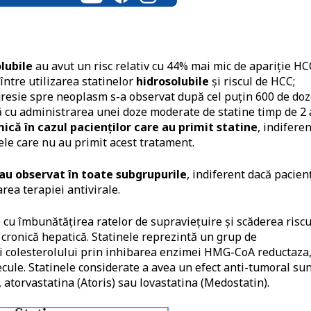
olubile
au avut un risc relativ cu 44% mai mic de apariție HC
între utilizarea statinelor
hidrosolubile
și riscul de HCC;
gresie spre neoplasm s-a observat după cel puțin 600 de do
ă cu administrarea unei doze moderate de statine timp de 2 
mică în cazul pacienților care au primit statine
, indiferen
ele care nu au primit acest tratament.
s-au observat în toate subgrupurile
, indiferent dacă pacienț
rea terapiei antivirale.
re cu îmbunătățirea ratelor de supraviețuire și scăderea riscu
 cronică hepatică. Statinele reprezintă un grup de
i colesterolului prin inhibarea enzimei HMG-CoA reductaza
ecule. Statinele considerate a avea un efect anti-tumoral su
, atorvastatina (Atoris) sau lovastatina (Medostatin).