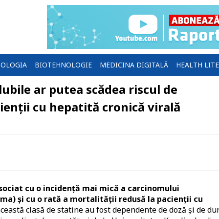
OLOGIA
BIOTEHNOLOGIE
MEDICINA DIGITALĂ
HEALTH LIT
ubile ar putea scădea riscul de
enții cu hepatită cronică virală
asociat cu o incidență mai mică a carcinomului
a) și cu o rată a mortalității redusă la pacienții cu
ceastă clasă de statine au fost dependente de doză și de du