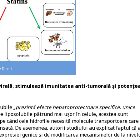
e Direct
a virală, stimulează imunitatea anti-tumorală și potențe
lubile
„prezintă efecte hepatoprotectoare specifice, unice
ele liposolubile pătrund mai ușor în celule, acestea sunt
pe când cele hidrofile necesită molecule transportoare care
nsată. De asemenea, autorii studiului au explicat faptul că a
expresiei genice și de modificarea mecanismelor de la nivel