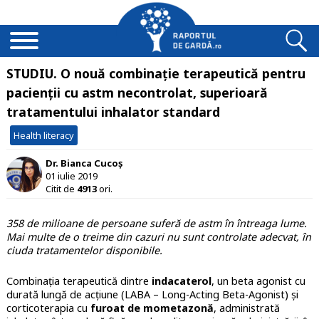
STUDIU. O nouă combinație terapeutică pentru
pacienții cu astm necontrolat, superioară
tratamentului inhalator standard
Health literacy
Dr. Bianca Cucoș
01 iulie 2019
Citit de
4913
ori.
358 de milioane de persoane suferă de astm în întreaga lume.
Mai multe de o treime din cazuri nu sunt controlate adecvat, în
ciuda tratamentelor disponibile.
Combinația terapeutică dintre
indacaterol
, un beta agonist cu
durată lungă de acțiune (LABA – Long-Acting Beta-Agonist) și
corticoterapia cu
furoat de mometazonă
, administrată