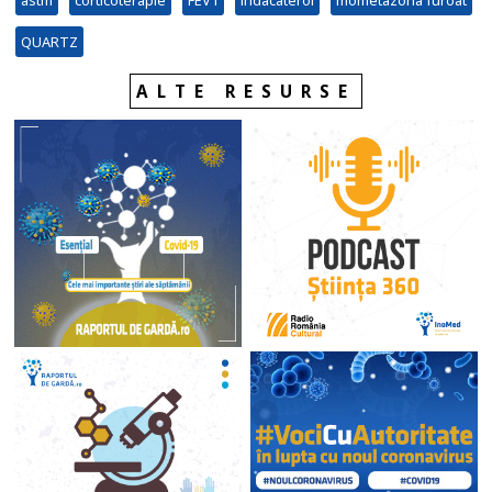
astm
corticoterapie
FEV1
indacaterol
mometazona furoat
QUARTZ
ALTE RESURSE