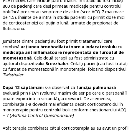
PLATINUM, care include patru trialuri. În studiu au fost incluși
800 de pacienți care deși primeau medicație pentru controlul
bolii încă prezentau simptome de astm (scor ACQ-7 mai mare
de 1.5). Înainte de a intra în studiu pacienții cu primit doze mici
de corticosterioizi cel puțin o lună, urmate de propionat de
fluticazona.
Jumătate dintre pacienți au fost primit tratamentul care
combină
acțiunea bronhodilatatoare a indacaterolulu
cu
medicația antiinflamatoare reprezentată de furoatul de
mometazonă
. Cele două terapii au fost administrate cu
ajutorul dispozitivului
Breezhaler
. Ceilalți pacienți au fost tratați
cu furoat de mometazonă în monoterapie, folosind dispozitivul
Twisthaler
.
După 12 săptămâni
s-a observat că
funcția pulmonară
evaluată prin
FEV1
(volumul maxim de aer pe care o persoană îl
poate expira într-o secundă),
a crescut
. De asemenea,
combinația s-a dovedit mai eficientă decât corticosteroidul în
monoterapie pentru controlul bolii conform chestionarului ACQ
– 7 (
Asthma Control Questionnaire)
.
Atât terapia combinată cât și corticoterapia au au avut un profil