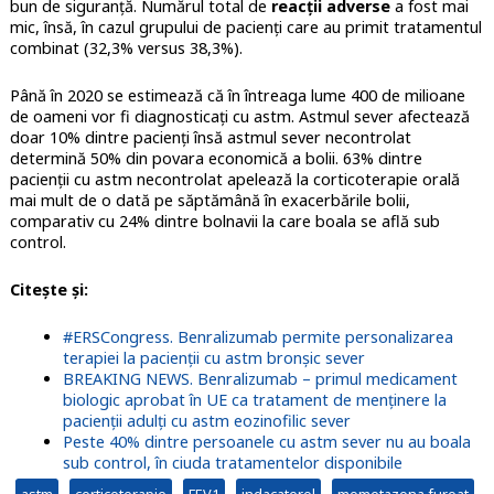
bun de siguranță. Numărul total de
reacții adverse
a fost mai
mic, însă, în cazul grupului de pacienți care au primit tratamentul
combinat (32,3% versus 38,3%).
Până în 2020 se estimează că în întreaga lume 400 de milioane
de oameni vor fi diagnosticați cu astm. Astmul sever afectează
doar 10% dintre pacienți însă astmul sever necontrolat
determină 50% din povara economică a bolii. 63% dintre
pacienții cu astm necontrolat apelează la corticoterapie orală
mai mult de o dată pe săptămână în exacerbările bolii,
comparativ cu 24% dintre bolnavii la care boala se află sub
control.
Citește și:
#ERSCongress. Benralizumab permite personalizarea
terapiei la pacienții cu astm bronșic sever
BREAKING NEWS. Benralizumab – primul medicament
biologic aprobat în UE ca tratament de menținere la
pacienții adulți cu astm eozinofilic sever
Peste 40% dintre persoanele cu astm sever nu au boala
sub control, în ciuda tratamentelor disponibile