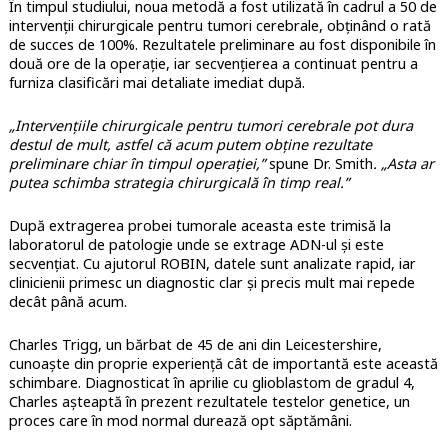
În timpul studiului, noua metodă a fost utilizată în cadrul a 50 de
intervenții chirurgicale pentru tumori cerebrale, obținând o rată
de succes de 100%. Rezultatele preliminare au fost disponibile în
două ore de la operație, iar secvențierea a continuat pentru a
furniza clasificări mai detaliate imediat după.
„Intervențiile chirurgicale pentru tumori cerebrale pot dura
destul de mult, astfel că acum putem obține rezultate
preliminare chiar în timpul operației,”
spune Dr. Smith
. „Asta ar
putea schimba strategia chirurgicală în timp real.”
După extragerea probei tumorale aceasta este trimisă la
laboratorul de patologie unde se extrage ADN-ul și este
secvențiat. Cu ajutorul ROBIN, datele sunt analizate rapid, iar
clinicienii primesc un diagnostic clar și precis mult mai repede
decât până acum.
Charles Trigg, un bărbat de 45 de ani din Leicestershire,
cunoaște din proprie experiență cât de importantă este această
schimbare. Diagnosticat în aprilie cu glioblastom de gradul 4,
Charles așteaptă în prezent rezultatele testelor genetice, un
proces care în mod normal durează opt săptămâni.