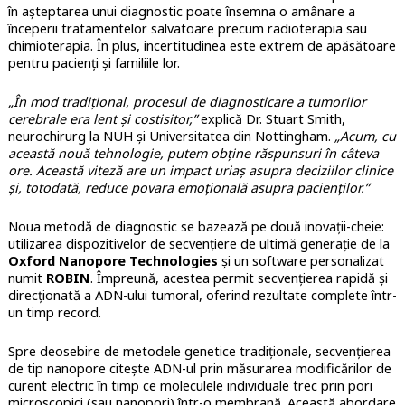
în așteptarea unui diagnostic poate însemna o amânare a
începerii tratamentelor salvatoare precum radioterapia sau
chimioterapia. În plus, incertitudinea este extrem de apăsătoare
pentru pacienți și familiile lor.
„În mod tradițional, procesul de diagnosticare a tumorilor
cerebrale era lent și costisitor,”
explică Dr. Stuart Smith,
neurochirurg la NUH și Universitatea din Nottingham.
„Acum, cu
această nouă tehnologie, putem obține răspunsuri în câteva
ore. Această viteză are un impact uriaș asupra deciziilor clinice
și, totodată, reduce povara emoțională asupra pacienților.”
Noua metodă de diagnostic se bazează pe două inovații-cheie:
utilizarea dispozitivelor de secvențiere de ultimă generație de la
Oxford Nanopore Technologies
și un software personalizat
numit
ROBIN
. Împreună, acestea permit secvențierea rapidă și
direcționată a ADN-ului tumoral, oferind rezultate complete într-
un timp record.
Spre deosebire de metodele genetice tradiționale, secvențierea
de tip nanopore citește ADN-ul prin măsurarea modificărilor de
curent electric în timp ce moleculele individuale trec prin pori
microscopici (sau nanopori) într-o membrană. Această abordare