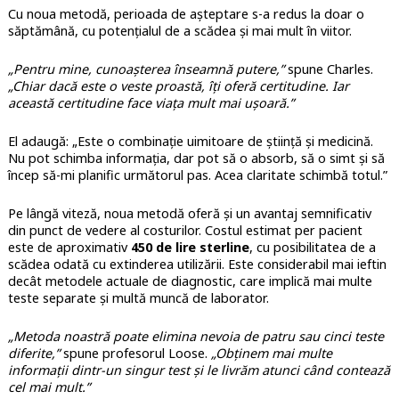
Cu noua metodă, perioada de așteptare s-a redus la doar o
săptămână, cu potențialul de a scădea și mai mult în viitor.
„Pentru mine, cunoașterea înseamnă putere,”
spune Charles.
„Chiar dacă este o veste proastă, îți oferă certitudine. Iar
această certitudine face viața mult mai ușoară.”
El adaugă: „Este o combinație uimitoare de știință și medicină.
Nu pot schimba informația, dar pot să o absorb, să o simt și să
încep să-mi planific următorul pas. Acea claritate schimbă totul.”
Pe lângă viteză, noua metodă oferă și un avantaj semnificativ
din punct de vedere al costurilor. Costul estimat per pacient
este de aproximativ
450 de lire sterline
, cu posibilitatea de a
scădea odată cu extinderea utilizării. Este considerabil mai ieftin
decât metodele actuale de diagnostic, care implică mai multe
teste separate și multă muncă de laborator.
„Metoda noastră poate elimina nevoia de patru sau cinci teste
diferite,”
spune profesorul Loose.
„Obținem mai multe
informații dintr-un singur test și le livrăm atunci când contează
cel mai mult.”