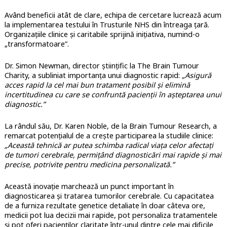
Având beneficii atât de clare, echipa de cercetare lucrează acum
la implementarea testului în Trusturile NHS din întreaga țară.
Organizațiile clinice și caritabile sprijină inițiativa, numind-o
„transformatoare”.
Dr. Simon Newman, director științific la The Brain Tumour
Charity, a subliniat importanța unui diagnostic rapid:
„Asigură
acces rapid la cel mai bun tratament posibil și elimină
incertitudinea cu care se confruntă pacienții în așteptarea unui
diagnostic.”
La rândul său, Dr. Karen Noble, de la Brain Tumour Research, a
remarcat potențialul de a crește participarea la studiile clinice:
„Această tehnică ar putea schimba radical viața celor afectați
de tumori cerebrale, permițând diagnosticări mai rapide și mai
precise, potrivite pentru medicina personalizată.”
Această inovație marchează un punct important în
diagnosticarea și tratarea tumorilor cerebrale. Cu capacitatea
de a furniza rezultate genetice detaliate în doar câteva ore,
medicii pot lua decizii mai rapide, pot personaliza tratamentele
și pot oferi pacienților claritate într-unul dintre cele mai dificile