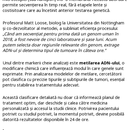
permite secvențierea în timp real, fără etapele lente și
costisitoare care au încetinit anterior testarea genetică.
Profesorul Matt Loose, biolog la Universitatea din Nottingham
și co-dezvoltator al metodei, a subliniat eficiența procesului:
„Când am secvențiat pentru prima dată un genom uman în
2018, a fost nevoie de cinci laboratoare și șase luni. Acum
putem selecta doar regiunile relevante din genom, extrage
ADN-ul și determina tipul de tumoare în câteva ore.”
Unul dintre markerii cheie analizați este
metilarea ADN-ului
, o
modificare chimică care influențează modul în care genele sunt
exprimate. Prin analizarea modelelor de metilare, cercetătorii
pot clasifica cu precizie tipurile și subtipurile de tumori, esențial
pentru stabilirea tratamentului adecvat.
Această clasificare detaliată nu doar că informează planul de
tratament optim, dar deschide și calea către medicina
personalizată și accesul la studii clinice. Potrivirea pacientului
potrivit cu studiul potrivit, la momentul potrivit, devine posibilă
datorită rezultatelor disponibile în 24 de ore.