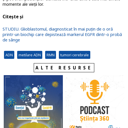
momente ale vieții lor.
Citește și
STUDIU. Glioblastomul, diagnosticat în mai puțin de o oră
printr-un biochip care depistează markerul EGFR dintr-o probă
de sânge
ADN
metilare ADN
RMN
tumori cerebrale
ALTE RESURSE