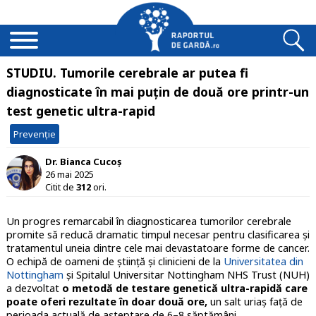
STUDIU. Tumorile cerebrale ar putea fi
diagnosticate în mai puțin de două ore printr-un
test genetic ultra-rapid
Prevenție
Dr. Bianca Cucoș
26 mai 2025
Citit de
312
ori.
Un progres remarcabil în diagnosticarea tumorilor cerebrale
promite să reducă dramatic timpul necesar pentru clasificarea și
tratamentul uneia dintre cele mai devastatoare forme de cancer.
O echipă de oameni de știință și clinicieni de la
Universitatea din
Nottingham
și Spitalul Universitar Nottingham NHS Trust (NUH)
a dezvoltat
o metodă de testare genetică ultra-rapidă care
poate oferi rezultate în doar două ore,
un salt uriaș față de
perioada actuală de așteptare de 6–8 săptămâni.