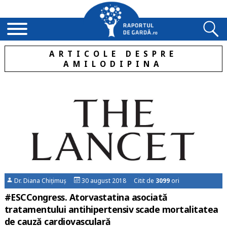
ARTICOLE DESPRE
AMILODIPINA
Dr. Diana Chițimuș
30 august 2018 Citit de
3099
ori
#ESCCongress. Atorvastatina asociată
tratamentului antihipertensiv scade mortalitatea
de cauză cardiovasculară