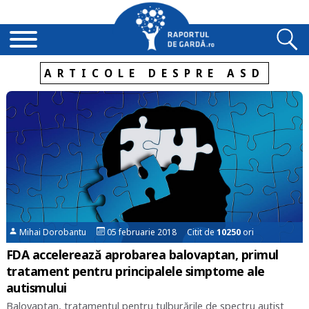
ARTICOLE DESPRE ASD
Mihai Dorobantu
05 februarie 2018 Citit de
10250
ori
FDA accelerează aprobarea balovaptan, primul
tratament pentru principalele simptome ale
autismului
Balovaptan, tratamentul pentru tulburările de spectru autist