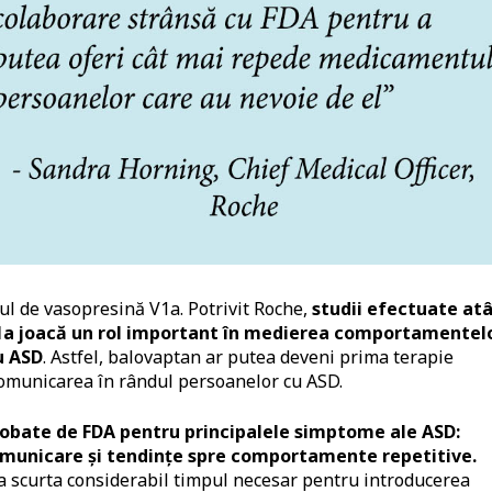
l de vasopresină V1a. Potrivit Roche,
studii efectuate at
V1a joacă un rol important în medierea comportamentel
u ASD
. Astfel, balovaptan ar putea deveni prima terapie
municarea în rândul persoanelor cu ASD.
obate de FDA pentru principalele simptome ale ASD:
comunicare și tendințe spre comportamente repetitive.
va scurta considerabil timpul necesar pentru introducerea