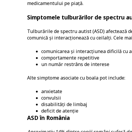
medicamentului pe piață.
Simptomele tulburărilor de spectru au
Tulburările de spectru autist (ASD) afectează de
comunică și interacționează cu ceilalți. Cele m
comunicarea și interacțiunea dificilă cu 
comportamente repetitive
un număr restrâns de interese
Alte simptome asociate cu boala pot include:
anxietate
convulsii
disabilități de limbaj
deficit de atenție
ASD în România
Aproximativ 14% dintre copiii români suferă de 