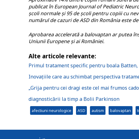
publicat în European Journal of Pediatric Neurol
școli normale și 95 de școli pentru copiii cu n
numărul de cazuri de ASD din România este de 
Aprobarea accelerată a balovaptan ar putea îns
Uniunii Europene și ai României.
Alte articole relevante:
Primul tratament specific pentru boala Batten, 
Inovațiile care au schimbat perspectiva tratame
„Grija pentru cei dragi este cel mai frumos ca
diagnosticării la timp a Bolii Parkinson
afectiuni neurologice
ASD
autism
balovaptan
t