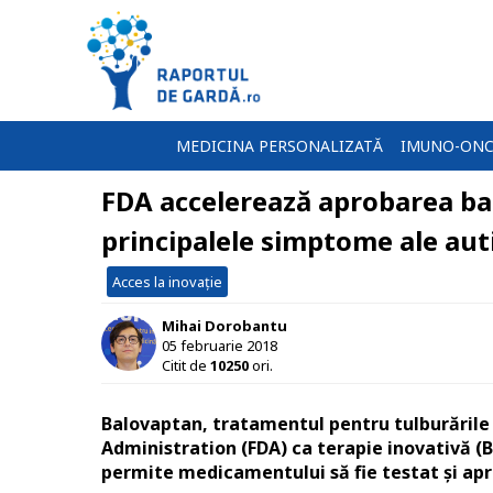
MEDICINA PERSONALIZATĂ
IMUNO-ONC
FDA accelerează aprobarea ba
principalele simptome ale aut
Acces la inovație
Mihai Dorobantu
05 februarie 2018
Citit de
10250
ori.
Balovaptan, tratamentul pentru tulburările 
Administration (FDA) ca terapie inovativă (
permite medicamentului să fie testat și apr