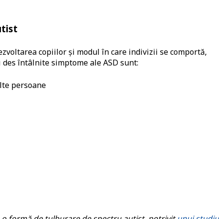
tist
zvoltarea copiilor și modul în care indivizii se comportă,
ai des întâlnite simptome ale ASD sunt:
alte persoane
o formă de tulburare de spectru autist, potrivit
unui studiu