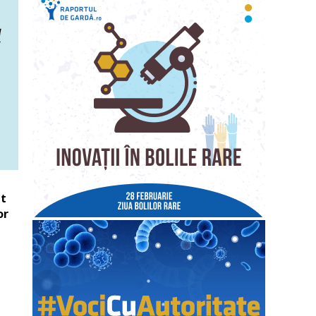
ât
or