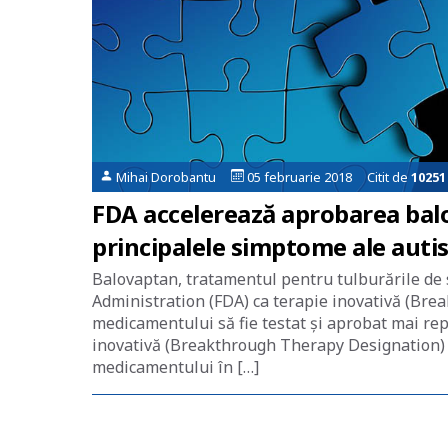
Mihai Dorobantu
05 februarie 2018 Citit de
10251
FDA accelerează aprobarea bal
principalele simptome ale auti
Balovaptan, tratamentul pentru tulburările de s
Administration (FDA) ca terapie inovativă (Bre
medicamentului să fie testat și aprobat mai rep
inovativă (Breakthrough Therapy Designation) s
medicamentului în […]