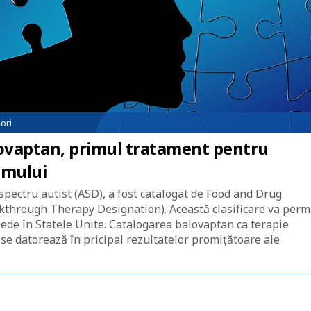
ori
ovaptan, primul tratament pentru
smului
pectru autist (ASD), a fost catalogat de Food and Drug
akthrough Therapy Designation). Această clasificare va perm
ede în Statele Unite. Catalogarea balovaptan ca terapie
e datorează în pricipal rezultatelor promițătoare ale