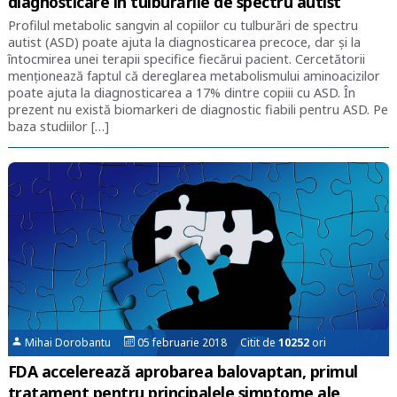
diagnosticare în tulburările de spectru autist
Profilul metabolic sangvin al copiilor cu tulburări de spectru
autist (ASD) poate ajuta la diagnosticarea precoce, dar și la
întocmirea unei terapii specifice fiecărui pacient. Cercetătorii
menționează faptul că dereglarea metabolismului aminoacizilor
poate ajuta la diagnosticarea a 17% dintre copiii cu ASD. În
prezent nu există biomarkeri de diagnostic fiabili pentru ASD. Pe
baza studiilor […]
Mihai Dorobantu
05 februarie 2018 Citit de
10252
ori
FDA accelerează aprobarea balovaptan, primul
tratament pentru principalele simptome ale