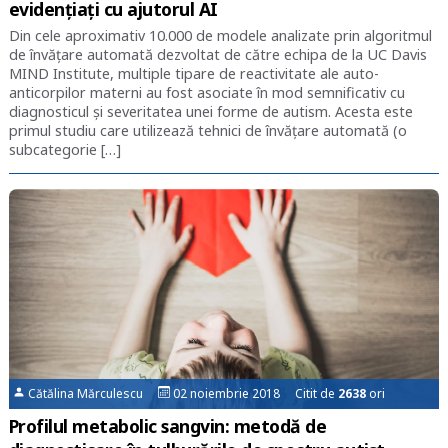
evidențiați cu ajutorul AI
Din cele aproximativ 10.000 de modele analizate prin algoritmul
de învățare automată dezvoltat de către echipa de la UC Davis
MIND Institute, multiple tipare de reactivitate ale auto-
anticorpilor materni au fost asociate în mod semnificativ cu
diagnosticul și severitatea unei forme de autism. Acesta este
primul studiu care utilizează tehnici de învățare automată (o
subcategorie […]
Cătălina Mărculescu
02 noiembrie 2018 Citit de
2638
ori
Profilul metabolic sangvin: metodă de