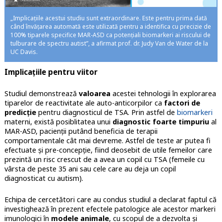
„Implicațiile acestui studiu sunt extraordinare. Este pentru prima dată
când învățarea automată este utilizată pentru a identifica cu precizie de
100% tiparele specifice MAR-ASD ca potențiali biomarkeri ai riscului de
tulburare de spectru autist”, a afirmat prof. dr. Judy Van de Water de la
UC Davis.
Implicațiile pentru viitor
Studiul demonstrează
valoarea
acestei tehnologii în explorarea
tiparelor de reactivitate ale auto-anticorpilor ca
factori de
predicție
pentru diagnosticul de TSA. Prin astfel de
biomarkeri
materni, există posiblitatea unui
diagnostic foarte timpuriu
al
MAR-ASD, pacienții putând beneficia de terapii
comportamentale cât mai devreme. Astfel de teste ar putea fi
efectuate și pre-concepție, fiind deosebit de utile femeilor care
prezintă un risc crescut de a avea un copil cu TSA (femeile cu
vârsta de peste 35 ani sau cele care au deja un copil
diagnosticat cu autism).
Echipa de cercetători care au condus studiul a declarat faptul că
investighează în prezent efectele patologice ale acestor markeri
imunologici în
modele animale
, cu scopul de a dezvolta și