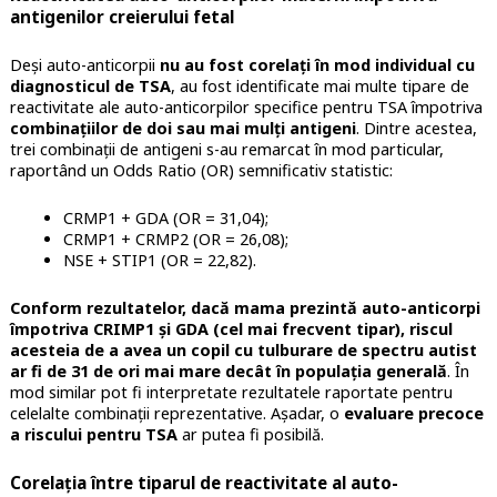
antigenilor creierului fetal
Deși auto-anticorpii
nu au fost corelați în mod individual cu
diagnosticul de TSA
, au fost identificate mai multe tipare de
reactivitate ale auto-anticorpilor specifice pentru TSA împotriva
combinațiilor de doi sau mai mulți antigeni
. Dintre acestea,
trei combinații de antigeni s-au remarcat în mod particular,
raportând un Odds Ratio (OR) semnificativ statistic:
CRMP1 + GDA (OR = 31,04);
CRMP1 + CRMP2 (OR = 26,08);
NSE + STIP1 (OR = 22,82).
Conform rezultatelor, dacă mama prezintă auto-anticorpi
împotriva CRIMP1 și GDA (cel mai frecvent tipar), riscul
acesteia de a avea un copil cu tulburare de spectru autist
ar fi
de 31 de ori mai mare decât în populația generală
. În
mod similar pot fi interpretate rezultatele raportate pentru
celelalte combinații reprezentative. Așadar, o
evaluare precoce
a riscului pentru TSA
ar putea fi posibilă.
Corelația între tiparul de reactivitate al auto-