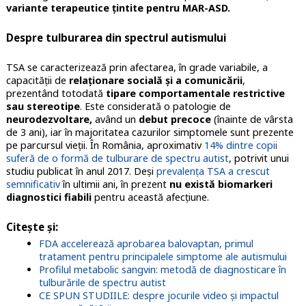
variante terapeutice țintite pentru MAR-ASD.
Despre tulburarea din spectrul autismului
TSA se caracterizează prin afectarea, în grade variabile, a
capacităţii de
relaţionare socială și a comunicării
,
prezentând totodată
tipare comportamentale restrictive
sau stereotipe
. Este considerată o patologie de
neurodezvoltare,
având un
debut precoce
(înainte de vârsta
de 3 ani), iar în majoritatea cazurilor simptomele sunt prezente
pe parcursul vieții. În România, aproximativ
14% dintre copii
suferă de o formă de tulburare de spectru autist
, potrivit unui
studiu publicat în anul 2017. Deși
prevalența TSA a crescut
semnificativ
în ultimii ani, în prezent
nu există biomarkeri
diagnostici fiabili
pentru această afecțiune.
Citește și:
FDA accelerează aprobarea balovaptan, primul
tratament pentru principalele simptome ale autismului
Profilul metabolic sangvin: metodă de diagnosticare în
tulburările de spectru autist
CE SPUN STUDIILE: despre jocurile video și impactul