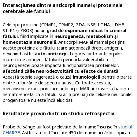
Interacțiunea dintre anticorpii mamei și proteinele
cerebrale ale fătului
Cele opt proteine (CRMP1, CRMP2, GDA, NSE, LDHA, LDHB,
STIP1 și YBOX) au un
grad de exprimare ridicat în creierul
fătului
, fiind implicate în
neurogeneză, metabolism și
homeostazia neuronală
. Anticorpii MAR ai mamei pot ținti
aceste proteine ale fătului (care acționează drept antigeni),
devenind astfel
auto-anticorpi
. Legarea auto-anticorpilor
materni de antigenii fătului în perioada vulnerabilă a
neurogenezei poate impacta funcționalitatea proteinelor,
afectând căile neurodezvoltării cu efecte de durată
.
Această teorie sugerează o cauză
imunologică
pentru o parte
dintre tulburările de spectru autist. Cu toate acestea,
mecanismul exact prin care anticorpii MAR ar traversa bariera
hemato-encefalică a fătului și ar fi preluați de celulele neuronale
progenitoare nu este încă elucidat.
Rezultatele provin dintr-un studiu retrospectiv
Probe de sânge au fost prelevate de la mame înscrise în
studiul
CHARGE
. Astfel, au fost înrolate 450 de mame ai căror copii au