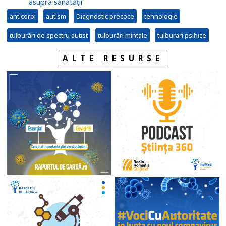
asupra sănătății
anticorpi
autism
Diagnostic precoce
tehnologie
tulburări de spectru autist
tulburări mintale
tulburari psihice
ALTE RESURSE