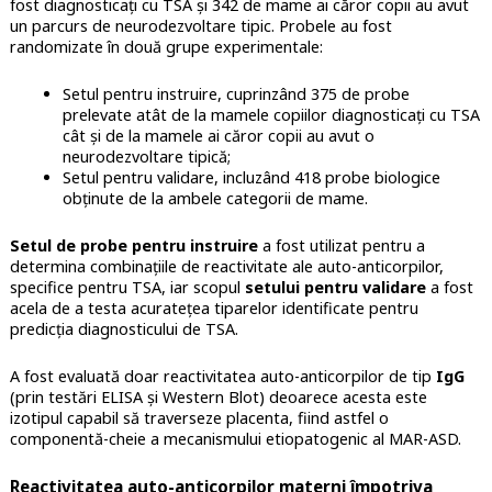
fost diagnosticați cu TSA și 342 de mame ai căror copii au avut
un parcurs de neurodezvoltare tipic. Probele au fost
randomizate în două grupe experimentale:
Setul pentru instruire, cuprinzând 375 de probe
prelevate atât de la mamele copiilor diagnosticați cu TSA
cât și de la mamele ai căror copii au avut o
neurodezvoltare tipică;
Setul pentru validare, incluzând 418 probe biologice
obținute de la ambele categorii de mame.
Setul de probe pentru instruire
a fost utilizat pentru a
determina combinațiile de reactivitate ale auto-anticorpilor,
specifice pentru TSA, iar scopul
setului pentru validare
a fost
acela de a testa acuratețea tiparelor identificate pentru
predicția diagnosticului de TSA.
A fost evaluată doar reactivitatea auto-anticorpilor de tip
IgG
(prin testări ELISA și Western Blot) deoarece acesta este
izotipul capabil să traverseze placenta, fiind astfel o
componentă-cheie a mecanismului etiopatogenic al MAR-ASD.
Reactivitatea auto-anticorpilor materni împotriva