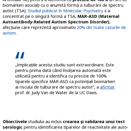
biomarkeri asociați cu o anumită formă a tulburării de spectru
autist (TSA).
Studiul publicat în Molecular Psychiatry
s-a
concentrat pe o singură formă a TSA,
MAR-ASD (Maternal
Autoantibody-Related Autism Spectrum Disorder)
,
afecțiune care reprezintă aproximativ
20% din toate cazurile de
autism
.
„Implicațiile acestui studiu sunt extraordinare. Este
pentru prima dată când învățarea automată este
utilizată pentru a identifica cu precizie de 100%
tiparele specifice MAR-ASD ca potențiali biomarkeri
ai riscului de tulburare de spectru autist”, a
afirmat
prof. dr. Judy Van de Water de la UC Davis.
Obiectivele
studiului au inclus
crearea și validarea unui test
serologic
pentru identificarea tiparelor de reactivitate ale auto-