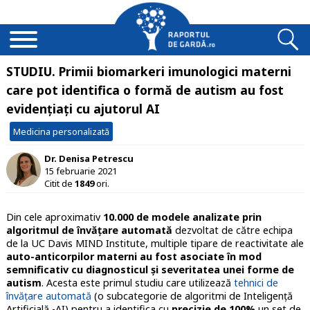
STUDIU. Primii biomarkeri imunologici materni
care pot identifica o formă de autism au fost
evidențiați cu ajutorul AI
Medicina personalizată
Dr. Denisa Petrescu
15 februarie 2021
Citit de
1849
ori.
Din cele aproximativ
10.000 de modele analizate prin
algoritmul de învățare automată
dezvoltat de către echipa
de la UC Davis MIND Institute, multiple tipare de reactivitate ale
auto-anticorpilor materni au fost asociate în mod
semnificativ cu diagnosticul și severitatea unei forme de
autism
. Acesta este primul studiu care utilizează
tehnici de
învățare automată
(o subcategorie de algoritmi de Inteligență
Artificială -AI) pentru a identifica cu
precizie de 100%
un set de