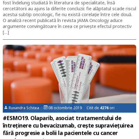
fost îndelung studiată în literatura de specialitate, însă
cercetătorii au ajuns la diferite concluzii: fie alăptatul scade riscul
acestui subtip oncologic, fie nu există corelație între cele două.
O analiză recent publicată în revista JAMA Oncology aduce
argumente convingătoare în ceea ce privește efectul protectiv
[…]
Ruxandra Schitea
08 octombrie 2019 Citit de
4276
ori
#ESMO19. Olaparib, asociat tratamentului de
întreținere cu bevacizumab, crește supraviețuirea
fără progresie a bolii la pacientele cu cancer