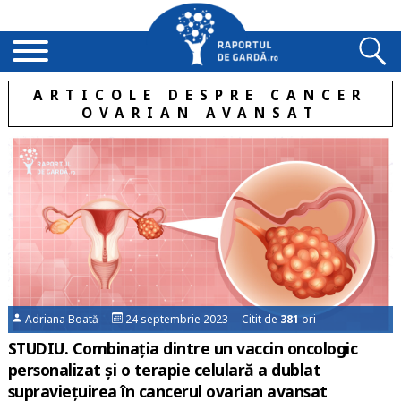
ARTICOLE DESPRE CANCER
OVARIAN AVANSAT
Adriana Boată
24 septembrie 2023 Citit de
381
ori
STUDIU. Combinația dintre un vaccin oncologic
personalizat și o terapie celulară a dublat
supraviețuirea în cancerul ovarian avansat