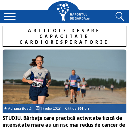
ARTICOLE DESPRE
CAPACITATE
CARDIORESPIRATORIE
Adriana Boată
17 iulie 2023 Citit de
961
ori
STUDIU. Bărbații care practică activitate fizică de
intensitate mare au un risc mai redus de cancer de