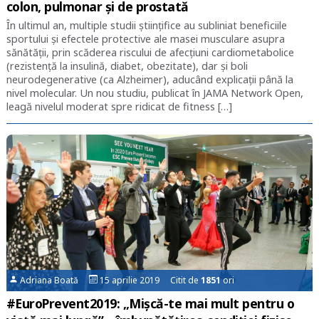
colon, pulmonar și de prostată
În ultimul an, multiple studii științifice au subliniat beneficiile
sportului și efectele protective ale masei musculare asupra
sănătății, prin scăderea riscului de afecțiuni cardiometabolice
(rezistență la insulină, diabet, obezitate), dar și boli
neurodegenerative (ca Alzheimer), aducând explicații până la
nivel molecular. Un nou studiu, publicat în JAMA Network Open,
leagă nivelul moderat spre ridicat de fitness […]
Adriana Boată
15 aprilie 2019 Citit de
1851
ori
#EuroPrevent2019: „Mișcă-te mai mult pentru o