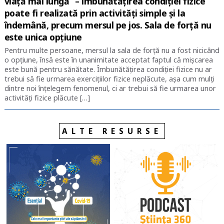
viață mai lungă” – îmbunătățirea condiției fizice
poate fi realizată prin activități simple și la
îndemână, precum mersul pe jos. Sala de forță nu
este unica opțiune
Pentru multe persoane, mersul la sala de forță nu a fost nicicând
o opțiune, însă este în unanimitate acceptat faptul că mișcarea
este bună pentru sănătate. Îmbunătățirea condiției fizice nu ar
trebui să fie urmarea exercițiilor fizice neplăcute, așa cum mulți
dintre noi înțelegem fenomenul, ci ar trebui să fie urmarea unor
activități fizice plăcute […]
ALTE RESURSE