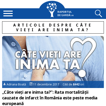
ARTICOLE DESPRE CÂTE
VIEȚI ARE INIMA TA?
Adriana Boată
11 decembrie 2017 Citit de
8442
ori
„Câte vieți are inima ta?”: Rata mortalității
cauzate de infarct în România este peste media
europeană