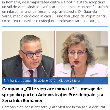
în România, deși majoritatea dintre ele pot fi evitate adoptând
un stil de viață sănătos. La fiecare 30 de minute un român suferă
un infarct, iar unul din zece nu supraviețuiește. Dr. Gabriela
Sârcă, medic cardiolog în cadrul Fundației ,,Pop de Popa” pentru
Ocrotirea Bolnavilor cu Afecțiuni Cardiovasculare (FOBAC), […]
Mihai Dorobantu
20 iulie 2017 Citit de
2743
ori
Campania „Câte vieți are inima ta?” – mesaje de
sprijin din partea Administrației Prezidențiale și a
Senatului României
Campania de conștientizare „Câte vieți are inima ta?” a debutat