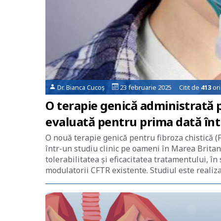
Dr. Bianca Cucoș
23 februarie 2025 Citit de
413
ori
O terapie genică administrată p
evaluată pentru prima dată într
O nouă terapie genică pentru fibroza chistică 
într-un studiu clinic pe oameni în Marea Brita
tolerabilitatea și eficacitatea tratamentului, în
modulatorii CFTR existente. Studiul este realiz