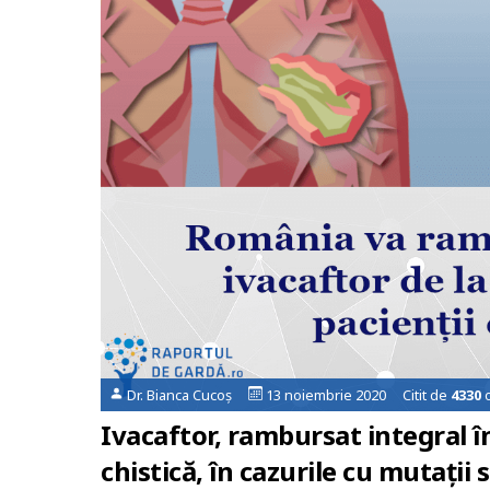
Dr. Bianca Cucoș
13 noiembrie 2020 Citit de
4330
o
Ivacaftor, rambursat integral î
chistică, în cazurile cu mutații 