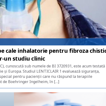
e cale inhalatorie pentru fibroza chisti
-un studiu clinic
(FC), cunoscută sub numele de BI 3720931, este acum testată
nie și Europa. Studiul LENTICLAIR 1 evaluează siguranța,
 special pentru pacienții care nu răspund la terapiile
at de Boehringer Ingelheim, în […]