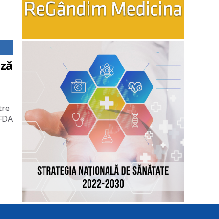
oză
tre
 FDA