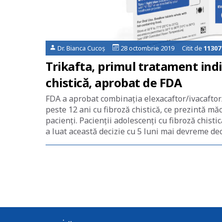
Dr. Bianca Cucoș
28 octombrie 2019 Citit de
11307
Trikafta, primul tratament indi
chistică, aprobat de FDA
FDA a aprobat combinația elexacaftor/ivacaftor/
peste 12 ani cu fibroză chistică, ce prezintă m
pacienți. Pacienții adolescenți cu fibroză chis
a luat această decizie cu 5 luni mai devreme dec