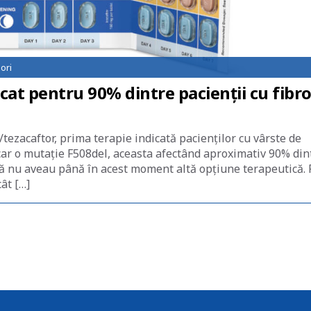
ori
cat pentru 90% dintre pacienții cu fibr
tezacaftor, prima terapie indicată pacienților cu vârste de
ăcar o mutație F508del, aceasta afectând aproximativ 90% din
tică nu aveau până în acest moment altă opțiune terapeutică.
ât […]