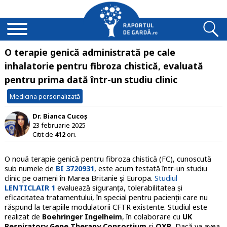
O terapie genică administrată pe cale
inhalatorie pentru fibroza chistică, evaluată
pentru prima dată într-un studiu clinic
Medicina personalizată
Dr. Bianca Cucoș
23 februarie 2025
Citit de
412
ori.
O nouă terapie genică pentru fibroza chistică (FC), cunoscută
sub numele de
BI 3720931
, este acum testată într-un studiu
clinic pe oameni în Marea Britanie și Europa.
Studiul
LENTICLAIR 1
evaluează siguranța, tolerabilitatea și
eficacitatea tratamentului, în special pentru pacienții care nu
răspund la terapiile modulatorii CFTR existente. Studiul este
realizat de
Boehringer Ingelheim
, în colaborare cu
UK
Respiratory Gene Therapy Consortium
și
OXB.
Dacă va avea