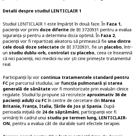
Detalii despre studiul LENTICLAIR 1
Studiul LENTICLAIR 1 este împărțit în două faze. În
Faza 1
,
pacienții vor primi
doze diferite
de BI 3720931 pentru a evalua
siguranța și pentru a determina doza optimă. În
Faza 2
,
pacienții vor fi repartizați aleatoriu să primească fie
una dintre
cele două doze selectate
de BI 3720931, fie un
placebo
, într-
un
studiu dublu-orb, controlat cu placebo
, ceea ce înseamnă
că nici pacienții, nici medicii nu vor ști cine primește tratamentul
real.
Participanții își vor
continua tratamentele standard pentru
FC
pe parcursul studiului, iar
funcția pulmonară și starea
generală de sănătate
vor fi monitorizate prin evaluări clinice
regulate. Studiul își propune să recruteze
aproximativ 36 de
pacienți adulți cu FC
în centre de cercetare din
Marea
Britanie, Franța, Italia, Țările de Jos și Spania
. După
perioada inițială de
24 de săptămâni
, participanții vor fi
urmăriți în cadrul unui
studiu pe termen lung, LENTICLAIR-
ON
, pentru a evalua cât de durabile sunt efectele terapiei.