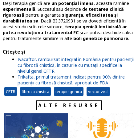
Deși terapia genică are
un potențial imens
, aceasta rămâne
experimentală
. Succesul său depinde de
testarea clinică
riguroasă
pentru a garanta
siguranța, eficacitatea și
durabilitatea sa
. Dacă BI 3720931 se va dovedi eficientă în
acest studiu și în cele viitoare,
terapia genică lentivirală ar
putea revoluționa tratamentul FC
și ar putea deschide calea
pentru tratamente similare în alte
boli genetice pulmonare
.
Citește și
Ivacaftor, rambursat integral în România pentru pacienții
cu fibroză chistică, în cazurile cu mutații specifice la
nivelul genei CFTR
Trikafta, primul tratament indicat pentru 90% dintre
pacienții cu fibroză chistică, aprobat de FDA
CFTR
fibroza chistica
terapie genica
vector viral
ALTE RESURSE