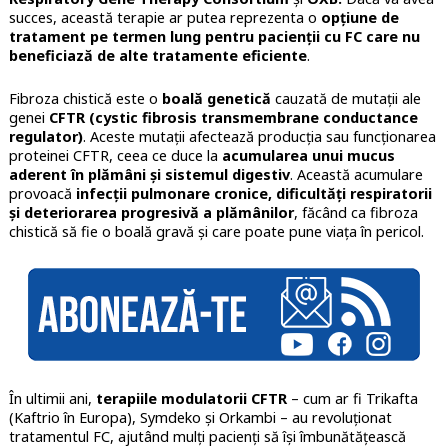
succes, această terapie ar putea reprezenta o
opțiune de
tratament pe termen lung pentru pacienții cu FC care nu
beneficiază de alte tratamente eficiente
.
Fibroza chistică este o
boală genetică
cauzată de mutații ale
genei
CFTR (cystic fibrosis transmembrane conductance
regulator)
. Aceste mutații afectează producția sau funcționarea
proteinei CFTR, ceea ce duce la
acumularea unui mucus
aderent în plămâni și sistemul digestiv
. Această acumulare
provoacă
infecții pulmonare cronice, dificultăți respiratorii
și deteriorarea progresivă a plămânilor
, făcând ca fibroza
chistică să fie o boală gravă și care poate pune viața în pericol.
În ultimii ani,
terapiile modulatorii CFTR
– cum ar fi Trikafta
(Kaftrio în Europa), Symdeko și Orkambi – au revoluționat
tratamentul FC, ajutând mulți pacienți să își îmbunătățească