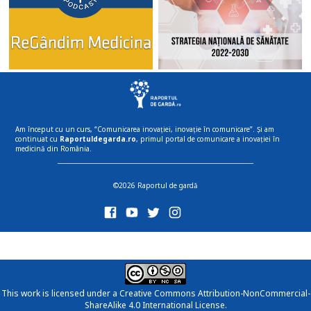
Am început cu un curs, “Comunicarea inovației, inovație în comunicare”. Și am
continuat cu
Raportuldegarda.ro
, primul portal de comunicare a inovației în
medicină din România.
©2026 Raportul de gardă
This work is licensed under a
Creative Commons Attribution-NonCommercial-
ShareAlike 4.0 International License
.