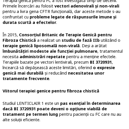
Terapia genică pentru FC a fost investigată timp de decenii.
Primele încercări au folosit
vectori adenovirali și non-virali
pentru a livra gena CFTR funcțională, dar aceste metode s-au
confruntat cu
probleme legate de răspunsurile imune și
durata scurtă a efectelor
.
În 2015,
Consorțiul Britanic de Terapie Genică pentru
Fibroza Chistică
a realizat un
studiu de fază IIb
utilizând o
terapie genică liposomală non-virală
. Deși a arătat
îmbunătățiri modeste ale funcției pulmonare
, tratamentul
necesita
administrări repetate
pentru a menține efectele.
Terapiile bazate pe vectori lentivirali, precum
BI 3720931
,
încearcă să depășească aceste limitări, oferind
o expresie
genică mai durabilă
și reducând
necesitatea unor
tratamente frecvente
.
Viitorul terapiei genice pentru fibroza chistică
Studiul LENTICLAIR 1 este un
pas esențial în determinarea
dacă BI 3720931 poate deveni o opțiune viabilă de
tratament pe termen lung
pentru pacienții cu FC care nu au
alte soluții eficiente.