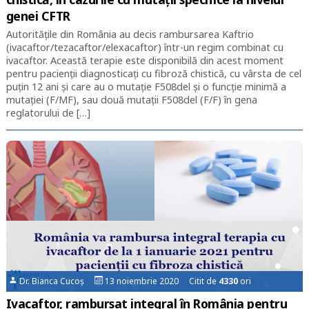
genei CFTR
Autoritățile din România au decis rambursarea Kaftrio
(ivacaftor/tezacaftor/elexacaftor) într-un regim combinat cu
ivacaftor. Această terapie este disponibilă din acest moment
pentru pacienții diagnosticați cu fibroză chistică, cu vârsta de cel
puțin 12 ani și care au o mutație F508del și o funcție minimă a
mutației (F/MF), sau două mutații F508del (F/F) în gena
reglatorului de […]
Dr. Bianca Cucoș
13 noiembrie 2020 Citit de
4330
ori
Ivacaftor, rambursat integral în România pentru