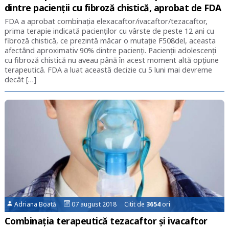
dintre pacienții cu fibroză chistică, aprobat de FDA
FDA a aprobat combinația elexacaftor/ivacaftor/tezacaftor,
prima terapie indicată pacienților cu vârste de peste 12 ani cu
fibroză chistică, ce prezintă măcar o mutație F508del, aceasta
afectând aproximativ 90% dintre pacienți. Pacienții adolescenți
cu fibroză chistică nu aveau până în acest moment altă opțiune
terapeutică. FDA a luat această decizie cu 5 luni mai devreme
decât […]
Adriana Boată
07 august 2018 Citit de
3654
ori
Combinația terapeutică tezacaftor și ivacaftor