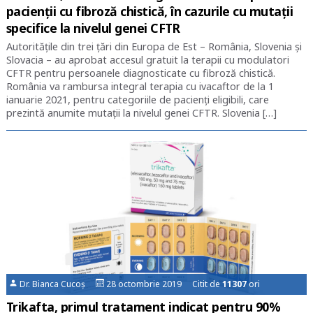
pacienții cu fibroză chistică, în cazurile cu mutații
specifice la nivelul genei CFTR
Autoritățile din trei țări din Europa de Est – România, Slovenia și
Slovacia – au aprobat accesul gratuit la terapii cu modulatori
CFTR pentru persoanele diagnosticate cu fibroză chistică.
România va rambursa integral terapia cu ivacaftor de la 1
ianuarie 2021, pentru categoriile de pacienți eligibili, care
prezintă anumite mutații la nivelul genei CFTR. Slovenia […]
Dr. Bianca Cucoș
28 octombrie 2019 Citit de
11307
ori
Trikafta, primul tratament indicat pentru 90%