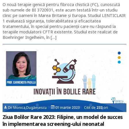
O nouă terapie genică pentru fibroza chistică (FC), cunoscută
sub numele de BI 3720931, este acum testată într-un studiu
clinic pe oameni în Marea Britanie și Europa. Studiul LENTICLAIR
1 evaluează siguranța, tolerabilitatea și eficacitatea
tratamentului, în special pentru pacienții care nu răspund la
terapiile modulatorii CFTR existente. Studiul este realizat de
Boehringer Ingelheim, în […]
Dr. Monica Dugăeșescu
01 martie 2023 Citit de
233
ori
Ziua Bolilor Rare 2023: Filipine, un model de succes
în implementarea screening-ului neonatal