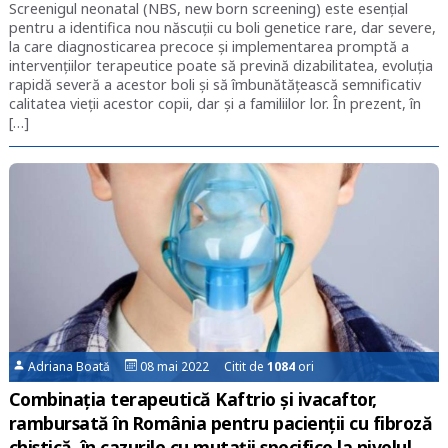
Screenigul neonatal (NBS, new born screening) este esenţial
pentru a identifica nou născuţii cu boli genetice rare, dar severe,
la care diagnosticarea precoce şi implementarea promptă a
intervenţiilor terapeutice poate să prevină dizabilitatea, evoluţia
rapidă severă a acestor boli şi să îmbunătăţească semnificativ
calitatea vieţii acestor copii, dar şi a familiilor lor. În prezent, în
[…]
Adriana Boată
08 mai 2022 Citit de
1084
ori
Combinația terapeutică Kaftrio și ivacaftor,
rambursată în România pentru pacienții cu fibroză
chistică, în cazurile cu mutații specifice la nivelul