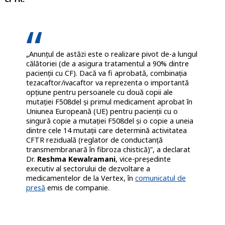
„Anunțul de astăzi este o realizare pivot de-a lungul
călătoriei (de a asigura tratamentul a 90% dintre
pacienții cu CF). Dacă va fi aprobată, combinația
tezacaftor/ivacaftor va reprezenta o importantă
opțiune pentru persoanele cu două copii ale
mutației F508del și primul medicament aprobat în
Uniunea Europeană (UE) pentru pacienții cu o
singură copie a mutației F508del și o copie a uneia
dintre cele 14 mutații care determină activitatea
CFTR reziduală (reglator de conductanță
transmembranară în fibroza chistică)”, a declarat
Dr.
Reshma Kewalramani
, vice-președinte
executiv al sectorului de dezvoltare a
medicamentelor de la Vertex, în
comunicatul de
presă
emis de companie.