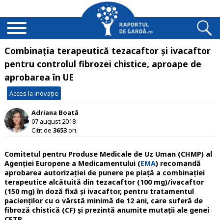
Combinația terapeutică tezacaftor și ivacaftor
pentru controlul fibrozei chistice, aproape de
aprobarea în UE
Acces la inovație
Adriana Boată
07 august 2018
Citit de
3653
ori.
Comitetul pentru Produse Medicale de Uz Uman (CHMP) al
Agenției Europene a Medicamentului (
EMA
) recomandă
aprobarea autorizației de punere pe piață a combinației
terapeutice alcătuită din tezacaftor (100 mg)/ivacaftor
(150 mg) în doză fixă și ivacaftor, pentru tratamentul
pacienților cu o vârstă minimă de 12 ani, care suferă de
fibroză chistică (CF) și prezintă anumite mutații ale genei
CFTR.