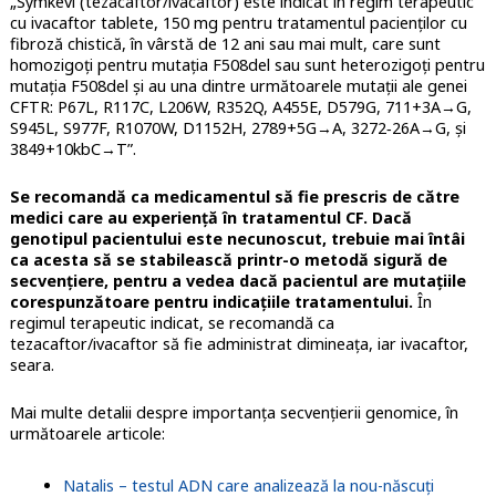
„Symkevi (tezacaftor/ivacaftor) este indicat în regim terapeutic
cu ivacaftor tablete, 150 mg pentru tratamentul pacienților cu
fibroză chistică, în vârstă de 12 ani sau mai mult, care sunt
homozigoți pentru mutația F508del sau sunt heterozigoți pentru
mutația F508del și au una dintre următoarele mutații ale genei
CFTR: P67L, R117C, L206W, R352Q, A455E, D579G, 711+3A→G,
S945L, S977F, R1070W, D1152H, 2789+5G→A, 3272‑26A→G, și
3849+10kbC→T”.
Se recomandă ca medicamentul să fie prescris de către
medici care au experiență în tratamentul CF. Dacă
genotipul pacientului este necunoscut, trebuie mai întâi
ca acesta să se stabilească printr-o metodă sigură de
secvențiere, pentru a vedea dacă pacientul are mutațiile
corespunzătoare pentru indicațiile tratamentului.
În
regimul terapeutic indicat, se recomandă ca
tezacaftor/ivacaftor să fie administrat dimineața, iar ivacaftor,
seara.
Mai multe detalii despre importanța secvențierii genomice, în
următoarele articole:
Natalis – testul ADN care analizează la nou-născuți