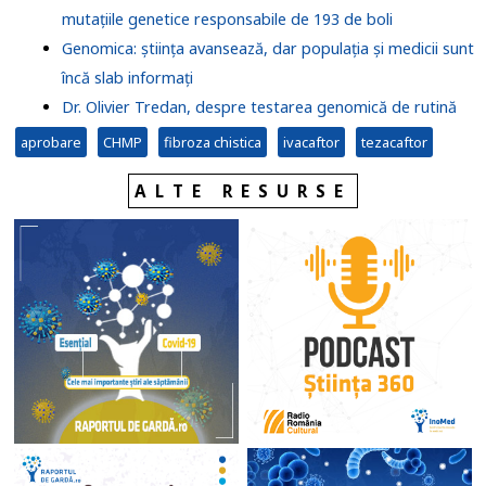
mutațiile genetice responsabile de 193 de boli
Genomica: știința avansează, dar populația și medicii sunt
încă slab informați
Dr. Olivier Tredan, despre testarea genomică de rutină
aprobare
CHMP
fibroza chistica
ivacaftor
tezacaftor
ALTE RESURSE