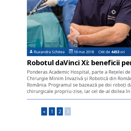
Ruxandra Schitea
16 mai 2018 Citit de
4453
ori
Robotul daVinci Xi: beneficii pe
Ponderas Academic Hospital, parte a Rețelei de
Chirurgie Minim Invazivă și Robotică din Români
România. Programul se bazează pe doi roboți daV
chirurgicale propriu-zise, iar cel de-al doilea î
«
1
2
3