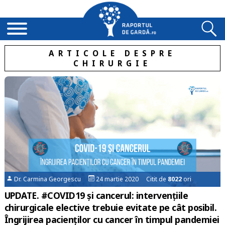
ARTICOLE DESPRE
CHIRURGIE
Dr. Carmina Georgescu
24 martie 2020 Citit de
8022
ori
UPDATE. #COVID19 și cancerul: intervențiile
chirurgicale elective trebuie evitate pe cât posibil.
Îngrijirea pacienților cu cancer în timpul pandemiei