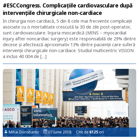
#ESCCongress. Complicațiile cardiovasculare după
intervențiile chirurgicale non-cardiace
In chirurgia non-cardiacă, 5 din 8 cele mai frecvente complicații
asociate cu o mortalitate crescută la 30 de zile post-operator,
sunt cardiovasculare. Injuria miocardică (MINS – myocardial
injury after noncardiac surgery) este responsabilă de 29% dintre
decese și afectează aproximativ 13% dintre pacienții care suferă
intervenții chirurgicale non-cardiace. Studiul multicentric VISION
a inclus 40 004 de […]
Mihai Dorobantu
07 iunie 2018 Citit de
6125
ori