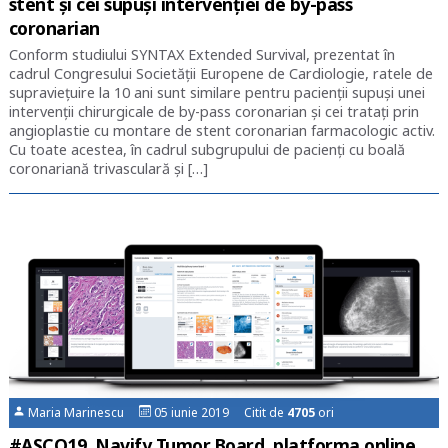
stent și cei supuși intervenției de by-pass
coronarian
Conform studiului SYNTAX Extended Survival, prezentat în
cadrul Congresului Societății Europene de Cardiologie, ratele de
supraviețuire la 10 ani sunt similare pentru pacienții supuși unei
intervenții chirurgicale de by-pass coronarian și cei tratați prin
angioplastie cu montare de stent coronarian farmacologic activ.
Cu toate acestea, în cadrul subgrupului de pacienți cu boală
coronariană trivasculară și […]
Maria Marinescu
05 iunie 2019 Citit de
4705
ori
#ASCO19. Navify Tumor Board, platforma online