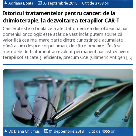
Adriana Boată
05 septembrie 2018 Citit de
3793
ori
Istoricul tratamentelor pentru cancer: de la
chimioterapie, la dezvoltarea terapiilor CAR-T
Cancerul este o boală ce a afectat omenirea dintotdeauna, iar
domeniul oncologic este atât de vast încât putem spune că
valorifică cea mai mare parte dintre cunoștințele acumulate
până acum despre corpul uman, de către omenire. Însă și
metodele de tratament au evoluat permanent, iar astăzi avem
terapii sofisticate și eficiente, precum CAR (Chimeric Antigen […]
Dr. Diana Chițimuș
01 septembrie 2018 Citit de
4055
ori