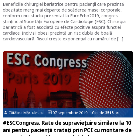
Beneficiile chirurgiei bariatrice pentru pacienţii care prezintă
obezitate merg mai departe de scăderea masei corporale,
conform unui studiu prezentat la EuroEcho2019, congres
ştiinţific al Societăţii Europene de Cardiologie (ESC). Chirurgia
bariatrică a fost asociată cu efecte pozitive asupra funcției
cardiace. Indivizii obezi prezintă un risc dublu de boală
cardiovasculară. Riscul creşte exponenţial cu numărul de […]
Cătălina Mărculescu
07 septembrie 2019 Citit de
3515
ori
#ESCCongress. Rate de supraviețuire similare la 10
ani pentru pacienții tratați prin PCI cu montare de