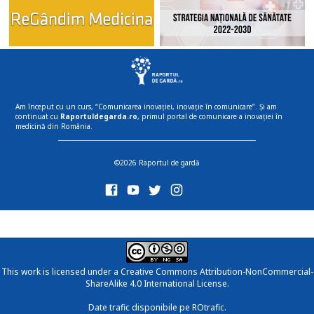
Am început cu un curs, “Comunicarea inovației, inovație în comunicare”. Și am
continuat cu
Raportuldegarda.ro
, primul portal de comunicare a inovației în
medicină din România.
©2026 Raportul de gardă
This work is licensed under a
Creative Commons Attribution-NonCommercial-
ShareAlike 4.0 International License
.
Date trafic disponibile pe ROtrafic.