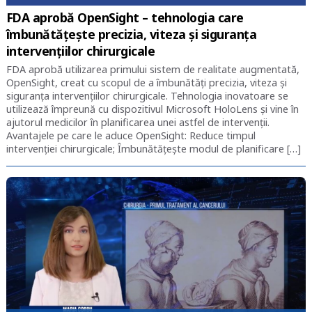
FDA aprobă OpenSight – tehnologia care
îmbunătățește precizia, viteza și siguranța
intervențiilor chirurgicale
FDA aprobă utilizarea primului sistem de realitate augmentată,
OpenSight, creat cu scopul de a îmbunătăți precizia, viteza și
siguranța intervențiilor chirurgicale. Tehnologia inovatoare se
utilizează împreună cu dispozitivul Microsoft HoloLens și vine în
ajutorul medicilor în planificarea unei astfel de intervenții.
Avantajele pe care le aduce OpenSight: Reduce timpul
intervenției chirurgicale; Îmbunătățește modul de planificare […]