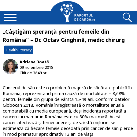
„Câștigăm speranță pentru femeile din
România” – Dr. Octav Ginghină, medic chirurg
Health literacy
Adriana Boată
09 noiembrie 2018
Citit de
3849
ori.
Cancerul de sân este o problemă majoră de sănătate publică în
România, reprezentând prima cauză de mortalitate – 8,68%
pentru femeile din grupa de vârstă 15-49 ani. Conform datelor
Globocan 2018, România înregistrează o mortalitate anuală
comparabilă cu media europeană, deși incidența raportată a
cancerului mamar în România este cu 30% mai mică. Acest
cancer afectează și femei tinere și de vârstă mijlocie: se
estimează că fiecare femeie decedată prin cancer de sân pierde
în mod prematur aproximativ 13 ani de viață.