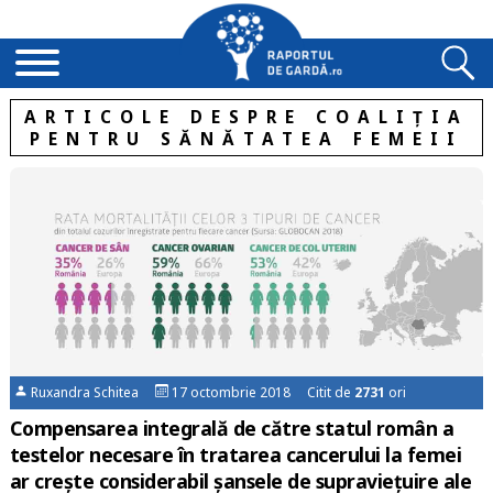
ARTICOLE DESPRE COALIȚIA
PENTRU SĂNĂTATEA FEMEII
Ruxandra Schitea
17 octombrie 2018 Citit de
2731
ori
Compensarea integrală de către statul român a
testelor necesare în tratarea cancerului la femei
ar crește considerabil șansele de supraviețuire ale